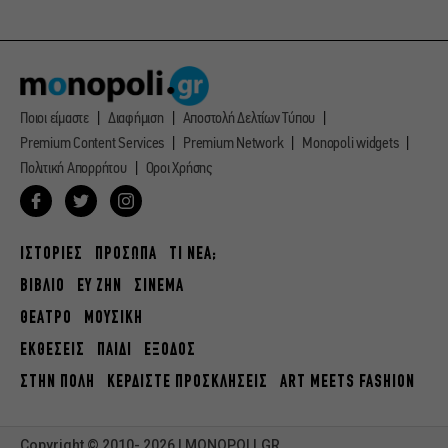
Ποιοι είμαστε
Διαφήμιση
Αποστολή Δελτίων Τύπου
Premium Content Services
Premium Network
Monopoli widgets
Πολιτική Απορρήτου
Οροι Χρήσης
ΙΣΤΟΡΙΕΣ
ΠΡΟΣΩΠΑ
ΤΙ ΝΕΑ;
ΒΙΒΛΙΟ
ΕΥ ΖΗΝ
ΣΙΝΕΜΑ
ΘΕΑΤΡΟ
ΜΟΥΣΙΚΗ
ΕΚΘΕΣΕΙΣ
ΠΑΙΔΙ
ΕΞΟΔΟΣ
ΣΤΗΝ ΠΟΛΗ
ΚΕΡΔΙΣΤΕ ΠΡΟΣΚΛΗΣΕΙΣ
ART MEETS FASHION
Copyright © 2010- 2026 | MONOPOLI.GR