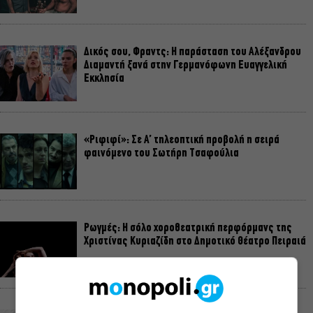
Δικός σου, Φραντς: Η παράσταση του Αλέξανδρου
Διαμαντή ξανά στην Γερμανόφωνη Ευαγγελική
Εκκλησία
«Ριφιφί»: Σε Α’ τηλεοπτική προβολή η σειρά
φαινόμενο του Σωτήρη Τσαφούλια
Ρωγμές: Η σόλο χοροθεατρική περφόρμανς της
Χριστίνας Κυριαζίδη στο Δημοτικό Θέατρο Πειραιά