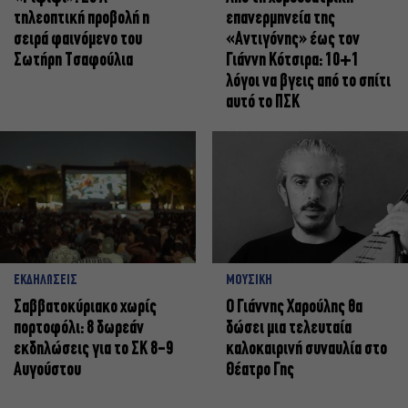
τηλεοπτική προβολή η
επανερμηνεία της
σειρά φαινόμενο του
«Αντιγόνης» έως τον
Σωτήρη Τσαφούλια
Γιάννη Κότσιρα: 10+1
λόγοι να βγεις από το σπίτι
αυτό το ΠΣΚ
ΕΚΔΗΛΩΣΕΙΣ
ΜΟΥΣΙΚΗ
Σαββατοκύριακο χωρίς
Ο Γιάννης Χαρούλης θα
πορτοφόλι: 8 δωρεάν
δώσει μια τελευταία
εκδηλώσεις για το ΣΚ 8-9
καλοκαιρινή συναυλία στο
Αυγούστου
Θέατρο Γης