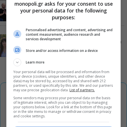
Τόσο Όσο: Η stand-up comedy των Φουντούλη-
monopoli.gr asks for your consent to use
Σπηλιόπουλου στην Ταράτσα του Λαμπέτη
your personal data for the following
purposes:
Personalised advertising and content, advertising and
content measurement, audience research and
Μιρέλα Πάχου – Αδάμ Τσαρούχης: Τα αξέχαστα
services development
ντουέτα του ελληνικού σινεμά στην Ταράτσα του
Λαμπέτη
Store and/or access information on a device
Learn more
Your personal data will be processed and information from
your device (cookies, unique identifiers, and other device
data) may be stored by, accessed by and shared with 212
partners, or used specifically by this site. We and our partners
may use precise geolocation data.
List of partners.
Some vendors may process your personal data on the basis
of legitimate interest, which you can object to by managing
your options below. Look for a link at the bottom of this page
or in the site menu to manage or withdraw consent in privacy
and cookie settings.