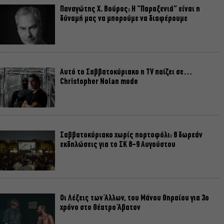
Παναγώτης Χ. Βούρος: Η “Παραξενιά” είναι η
δύναμή μας να μπορούμε να διαφέρουμε
Αυτό το Σαββατοκύριακο η TV παίζει σε…
Christopher Nolan mode
Σαββατοκύριακο χωρίς πορτοφόλι: 8 δωρεάν
εκδηλώσεις για το ΣΚ 8-9 Αυγούστου
Οι Λέξεις των Άλλων, του Μάνου Θηραίου για 3ο
χρόνο στο Θέατρο Άβατον