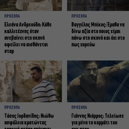
ΠΡΟΣΩΠΑ
ΠΡΟΣΩΠΑ
Ελεάνα Ανδρεούδη: Κάθε
Βαγγέλης Μπίκος: Έμαθα να
καλλιτέχνης όταν
δίνω αξία στο ποιος είμαι
ανεβαίνει στη σκηνή
πάνω στη σκηνή και όχι στο
οφείλει να αισθάνεται
πως χορεύω
σταρ
ΠΡΟΣΩΠΑ
ΠΡΟΣΩΠΑ
Tάσος Ιορδανίδης: Νιώθω
Γιάννης Νιάρρος: Τελείωσε
ασφάλεια κρατώντας
για μένα το κομμάτι του