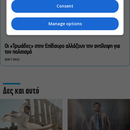
Consent
Manage options
Οι «Τρωάδες» στην Επίδαυρο αλλάζουν την αντίληψη για
τον πολιτισμό
DON'T MISS
Δες και αυτό