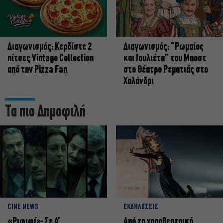
Διαγωνισμός: Κερδίστε 2
Διαγωνισμός: “Ρωμαίος
πίτσες Vintage Collection
και Ιουλιέτα” του Μποστ
από την Pizza Fan
στο Θέατρο Ρεματιάς στο
Χαλάνδρι
Τα πιο Δημοφιλή
CINE NEWS
ΕΚΔΗΛΩΣΕΙΣ
«Ριφιφί»: Σε Α’
Από τη χοροθεατρική