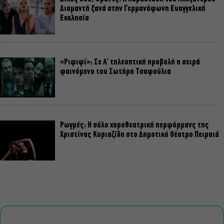
Διαμαντή ξανά στην Γερμανόφωνη Ευαγγελική
Εκκλησία
«Ριφιφί»: Σε Α’ τηλεοπτική προβολή η σειρά
φαινόμενο του Σωτήρη Τσαφούλια
Ρωγμές: Η σόλο χοροθεατρική περφόρμανς της
Χριστίνας Κυριαζίδη στο Δημοτικό Θέατρο Πειραιά