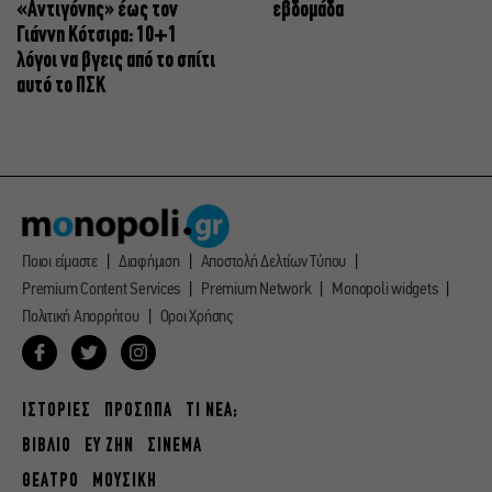
«Αντιγόνης» έως τον
εβδομάδα
Γιάννη Κότσιρα: 10+1
λόγοι να βγεις από το σπίτι
αυτό το ΠΣΚ
Ποιοι είμαστε
Διαφήμιση
Αποστολή Δελτίων Τύπου
Premium Content Services
Premium Network
Monopoli widgets
Πολιτική Απορρήτου
Οροι Χρήσης
ΙΣΤΟΡΙΕΣ
ΠΡΟΣΩΠΑ
ΤΙ ΝΕΑ;
ΒΙΒΛΙΟ
ΕΥ ΖΗΝ
ΣΙΝΕΜΑ
ΘΕΑΤΡΟ
ΜΟΥΣΙΚΗ