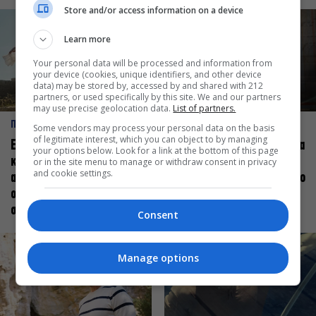
Store and/or access information on a device
Learn more
Your personal data will be processed and information from
your device (cookies, unique identifiers, and other device
data) may be stored by, accessed by and shared with 212
partners, or used specifically by this site. We and our partners
may use precise geolocation data.
List of partners.
ΠΡΟΣΩΠΑ
ΠΡΟΣΩΠΑ
Some vendors may process your personal data on the basis
of legitimate interest, which you can object to by managing
Ελεάνα Ανδρεούδη: Κάθε
Βαγγέλης Μπίκος: Έμαθα να
your options below. Look for a link at the bottom of this page
καλλιτέχνης όταν
δίνω αξία στο ποιος είμαι
or in the site menu to manage or withdraw consent in privacy
and cookie settings.
ανεβαίνει στη σκηνή
πάνω στη σκηνή και όχι στο
οφείλει να αισθάνεται
πως χορεύω
σταρ
Consent
Manage options