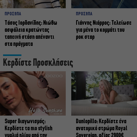
ΠΡΟΣΩΠΑ
ΠΡΟΣΩΠΑ
Tάσος Ιορδανίδης: Νιώθω
Γιάννης Νιάρρος: Τελείωσε
ασφάλεια κρατώντας
για μένα το κομμάτι του
ταπεινή στάση απέναντι
ροκ σταρ
στα πράγματα
Κερδίστε Προσκλήσεις
Super διαγωνισμός:
Dunlopillo: Κερδίστε ένα
Κερδίστε τα πιο stylish
ανατομικό στρώμα Royal
γυαλιά ηλίου από την
Sovereign, αξίας 2900€