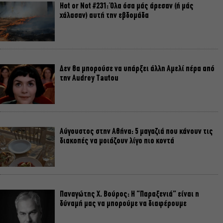
Hot or Not #231: Όλα όσα μάς άρεσαν (ή μάς
χάλασαν) αυτή την εβδομάδα
Δεν θα μπορούσε να υπάρξει άλλη Αμελί πέρα από
την Audrey Tautou
Αύγουστος στην Αθήνα: 5 μαγαζιά που κάνουν τις
διακοπές να μοιάζουν λίγο πιο κοντά
Παναγώτης Χ. Βούρος: Η “Παραξενιά” είναι η
δύναμή μας να μπορούμε να διαφέρουμε