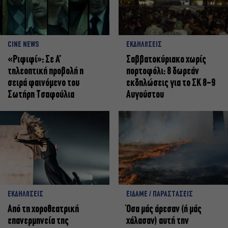
CINE NEWS
ΕΚΔΗΛΩΣΕΙΣ
«Ριφιφί»: Σε Α’
Σαββατοκύριακο χωρίς
τηλεοπτική προβολή η
πορτοφόλι: 8 δωρεάν
σειρά φαινόμενο του
εκδηλώσεις για το ΣΚ 8-9
Σωτήρη Τσαφούλια
Αυγούστου
ΕΚΔΗΛΩΣΕΙΣ
ΕΙΔΑΜΕ / ΠΑΡΑΣΤΑΣΕΙΣ
Από τη χοροθεατρική
Όσα μάς άρεσαν (ή μάς
επανερμηνεία της
χάλασαν) αυτή την