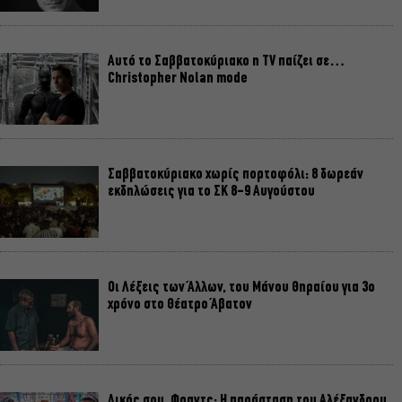
Αυτό το Σαββατοκύριακο η TV παίζει σε…
Christopher Nolan mode
Σαββατοκύριακο χωρίς πορτοφόλι: 8 δωρεάν
εκδηλώσεις για το ΣΚ 8-9 Αυγούστου
Οι Λέξεις των Άλλων, του Μάνου Θηραίου για 3ο
χρόνο στο Θέατρο Άβατον
Δικός σου, Φραντς: Η παράσταση του Αλέξανδρου