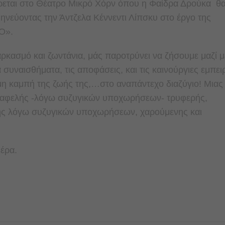
ρεται στο Θέατρο Μικρό Χόρν όπου η Φαίδρα Δρούκα θ
ρμηνεύοντας την Άντζελα Κέννεντι Λίπσκυ στο έργο της
Ο».
ρκασμό και ζωντάνια, μάς παροτρύνει να ζήσουμε μαζί μ
 συναισθήματα, τις αποφάσεις, και τις καινούργιες εμπει
ιμη καμπή της ζωής της,…στο αναπάντεχο διαζύγιο! Μιας
κα αφελής -λόγω συζυγικών υποχωρήσεων- τρυφερής,
σης λόγω συζυγικών υποχωρήσεων, χαρούμενης και
μέρα.