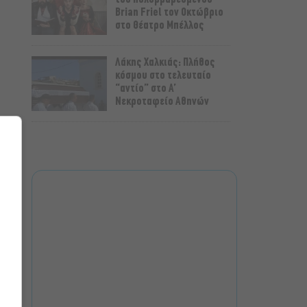
Brian Friel τον Οκτώβριο
στο Θέατρο Μπέλλος
Λάκης Χαλκιάς: Πλήθος
κόσμου στο τελευταίο
“αντίο” στο Α’
Νεκροταφείο Αθηνών
Μια άλλη Θήβα: Σε ποια
αθηναϊκά θέατρα θα δούμε
την παράσταση το
Φθινόπωρο
ΥΠΠΟ: Αναβαθμίζεται ο
αρχαιολογικός χώρος του
Ραμνούντος
Δήμος Αθηναίων:
Απομάκρυνση 240