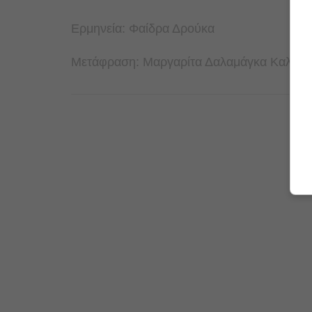
Ερμηνεία: Φαίδρα Δρούκα
Μετάφραση: Μαργαρίτα Δαλαμάγκα Καλογ