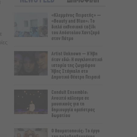
NEWS FEED
ΔΗΜΟΦΙΛΗ
α
«Κλεμμένος Πειρατής» –
«Beauty and Blue»: Το
διπλό εκθεσιακό ταξίδι
του Απόστολου Χαντζαρά
ε
στην Πάτμο
ρίες
Artist Unknown – Η Ήβη
ήταν εδώ: Η συγκλονιστική
ιστορία της ζωγράφου
Ήβης Στάγκαλη στο
Δημοτικό Θέατρο Πειραιά
Conduit Ensemble:
Ανοιχτό κάλεσμα σε
μουσικούς για τη
δημιουργία ορχήστρας
δωματίου
Ο Θαυματοποιός: Το έργο
του πολυβραβευμένου