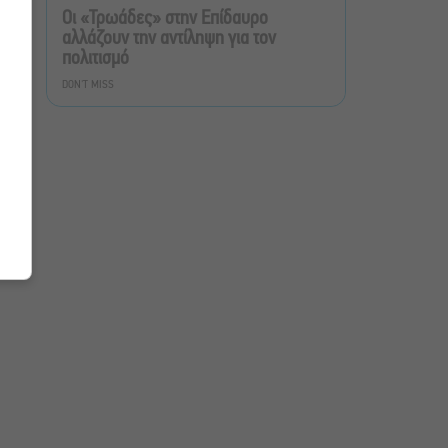
τραπεζοκαθισμάτων σε 13
Οι «Τρωάδες» στην Επίδαυρο
επιχειρησιακές δράσεις
αλλάζουν την αντίληψη για τον
πολιτισμό
«Θάλασσα από γυαλί»:
DON'T MISS
Παγκόσμια πρεμιέρα για τη
νέα ταινία του Αλέξη
Αλεξίου
«Δυο μαύρα πουκάμισα»:
Το πρώτο trailer της
νέας, πολυαναμενόμενης
δραματικής σειράς του
MEGA