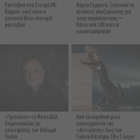
Ραντεβού στα Σινεμά #6:
Πόρτο Γερμενό: Ξεκινούν οι
Κάρμεν, εκεί όπου η
αιτήσεις αποζημίωσης για
γειτονιά δίνει σινεφίλ
τους πυρόπληκτους –
ραντεβού
Πάνω από 100 σπίτια
καταστράφηκαν
«Τριτώνει» το Φεστιβάλ
Από τη χοροθεατρική
Ακροναυπλίας με
επανερμηνεία της
επικεφαλής τον Θοδωρή
«Αντιγόνης» έως τον
Γκόνη
Γιάννη Κότσιρα: 10+1 λόγοι