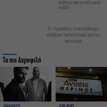
να βγεις από το σπίτι αυτό
το ΠΣΚ
Οι «Τρωάδες» στην Επίδαυρο
αλλάζουν την αντίληψη για τον
πολιτισμό
Τα πιο Δημοφιλή
ΕΚΔΗΛΩΣΕΙΣ
CINE NEWS