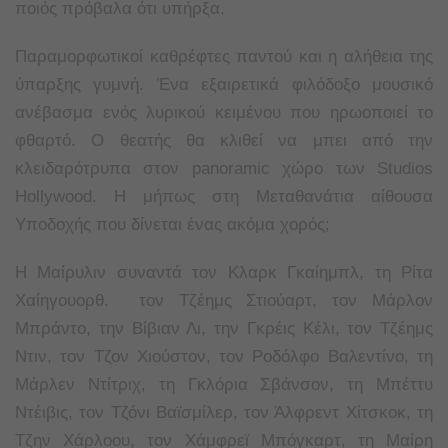
ποιός πρόβαλα ότι υπήρξα.
Παραμορφωτικοί καθρέφτες παντού και η αλήθεια της
ύπαρξης γυμνή. Ένα εξαιρετικά φιλόδοξο μουσικό
ανέβασμα ενός λυρικού κειμένου που ηρωοποιεί το
φθαρτό. Ο θεατής θα κλιθεί να μπει από την
κλειδαρότρυπα στον panoramic χώρο των Studios
Hollywood. Η μήπως στη Μεταθανάτια αίθουσα
Υποδοχής που δίνεται ένας ακόμα χορός;
H Μαίρυλιν συναντά τον Κλαρκ Γκαίημπλ, τη Ρίτα
Χαίηγουορθ. τον Τζέημς Στιούαρτ, τον Μάρλον
Μπράντο, την Βίβιαν Λι, την Γκρέις Κέλι, τον Τζέημς
Ντιν, τον Τζον Χιούστον, τον Ροδόλφο Βαλεντίνο, τη
Μάρλεν Ντίτριχ, τη Γκλόρια Σβάνσον, τη Μπέττυ
Ντέιβις, τον Τζόνι Βαϊσμίλερ, τον Άλφρεντ Χίτσκοκ, τη
Τζην Χάρλοου, τον Χάμφρεϊ Μπόγκαρτ, τη Μαίρη