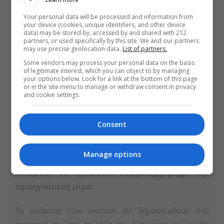
Your personal data will be processed and information from
your device (cookies, unique identifiers, and other device
data) may be stored by, accessed by and shared with 212
ΚΕΡΔΙΣΤΕ ΠΡΟΣΚΛΗΣΕΙΣ
partners, or used specifically by this site. We and our partners
may use precise geolocation data.
List of partners.
Some vendors may process your personal data on the basis
Για να πάρετε μέρος στο διαγωνισμό πρέπει να
of legitimate interest, which you can object to by managing
your options below. Look for a link at the bottom of this page
κάνετε τα εξής:
or in the site menu to manage or withdraw consent in privacy
and cookie settings.
ΚΟΙΝΟΠΟΙΗΣΗ (SHARE) στο άρθρο
Nα πατήσετε το tab ΔΗΛΩΣΤΕ
Consent
ΣΥΜΜΕΤΟΧΗ και να συμπληρώσετε τα
στοιχεία σας στη φόρμα συμμετοχής.
Manage options
Μπορείτε να δηλώσετε συμμετοχή μέχρι την
προηγούμενη μέρα
Τα ονόματα των νικητών θα δημοσιευθούν στο