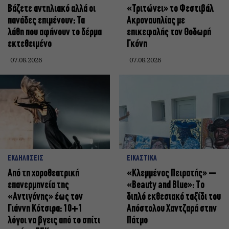
Βάζετε αντηλιακό αλλά οι
«Τριτώνει» το Φεστιβάλ
πανάδες επιμένουν; Τα
Ακροναυπλίας με
λάθη που αφήνουν το δέρμα
επικεφαλής τον Θοδωρή
εκτεθειμένο
Γκόνη
07.08.2026
07.08.2026
ΕΚΔΗΛΩΣΕΙΣ
ΕΙΚΑΣΤΙΚΑ
Από τη χοροθεατρική
«Κλεμμένος Πειρατής» –
επανερμηνεία της
«Beauty and Blue»: Το
«Αντιγόνης» έως τον
διπλό εκθεσιακό ταξίδι του
Γιάννη Κότσιρα: 10+1
Απόστολου Χαντζαρά στην
λόγοι να βγεις από το σπίτι
Πάτμο