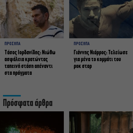
ΠΡΟΣΩΠΑ
ΠΡΟΣΩΠΑ
Tάσος Ιορδανίδης: Νιώθω
Γιάννης Νιάρρος: Τελείωσε
ασφάλεια κρατώντας
για μένα το κομμάτι του
ταπεινή στάση απέναντι
ροκ σταρ
στα πράγματα
Πρόσφατα άρθρα