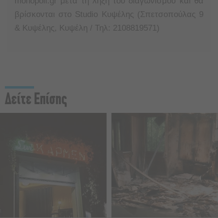
monopoli.gr μετά τη λήξη του διαγωνισμού και θα
βρίσκονται στο Studio Κυψέλης (Σπετσοπούλας 9
& Κυψέλης, Κυψέλη / Τηλ: 2108819571)
Δείτε Επίσης