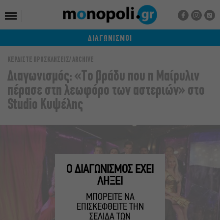
ΔΙΑΓΩΝΙΣΜΟΙ
ΚΕΡΔΙΣΤΕ ΠΡΟΣΚΛΗΣΕΙΣ
ARCHIVE
Διαγωνισμός: «Τo βράδυ που η Μαίρυλιν
πέρασε στη λεωφόρο των αστεριών» στο
Studio Κυψέλης
Ο ΔΙΑΓΩΝΙΣΜΟΣ ΕΧΕΙ
ΛΗΞΕΙ
ΜΠΟΡΕΙΤΕ ΝΑ
ΕΠΙΣΚΕΦΘΕΙΤΕ ΤΗΝ
ΣΕΛΙΔΑ ΤΩΝ