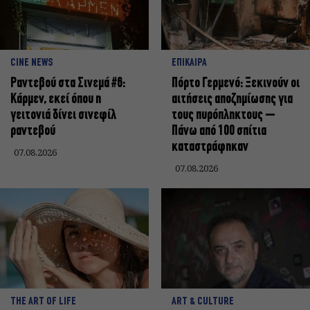
CINE NEWS
ΕΠΙΚΑΙΡΑ
Ραντεβού στα Σινεμά #6:
Πόρτο Γερμενό: Ξεκινούν οι
Κάρμεν, εκεί όπου η
αιτήσεις αποζημίωσης για
γειτονιά δίνει σινεφίλ
τους πυρόπληκτους –
ραντεβού
Πάνω από 100 σπίτια
καταστράφηκαν
07.08.2026
07.08.2026
THE ART OF LIFE
ART & CULTURE