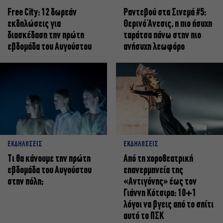
Free City: 12 δωρεάν
Ραντεβού στα Σινεμά #5:
εκδηλώσεις για
Θερινό Άνεσις, η πιο ήσυχη
διασκέδαση την πρώτη
ταράτσα πάνω στην πιο
εβδομάδα του Αυγούστου
ανήσυχη λεωφόρο
ΕΚΔΗΛΩΣΕΙΣ
ΕΚΔΗΛΩΣΕΙΣ
Τι θα κάνουμε την πρώτη
Από τη χοροθεατρική
εβδομάδα του Αυγούστου
επανερμηνεία της
στην πόλη;
«Αντιγόνης» έως τον
Γιάννη Κότσιρα: 10+1
λόγοι να βγεις από το σπίτι
αυτό το ΠΣΚ