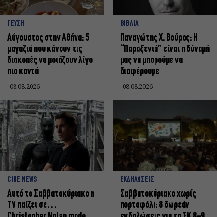
ΓΕΥΣΗ
ΒΙΒΛΙΑ
Αύγουστος στην Αθήνα: 5
Παναγώτης Χ. Βούρος: Η
μαγαζιά που κάνουν τις
“Παραξενιά” είναι η δύναμή
διακοπές να μοιάζουν λίγο
μας να μπορούμε να
πιο κοντά
διαφέρουμε
08.08.2026
08.08.2026
CINE NEWS
ΕΚΔΗΛΩΣΕΙΣ
Αυτό το Σαββατοκύριακο η
Σαββατοκύριακο χωρίς
TV παίζει σε…
πορτοφόλι: 8 δωρεάν
Christopher Nolan mode
εκδηλώσεις για το ΣΚ 8-9