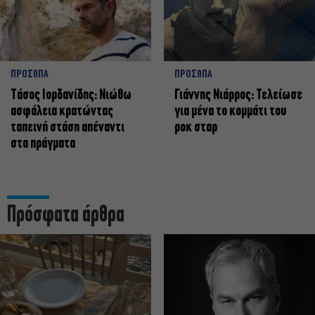
ΠΡΟΣΩΠΑ
ΠΡΟΣΩΠΑ
Tάσος Ιορδανίδης: Νιώθω
Γιάννης Νιάρρος: Τελείωσε
ασφάλεια κρατώντας
για μένα το κομμάτι του
ταπεινή στάση απέναντι
ροκ σταρ
στα πράγματα
Πρόσφατα άρθρα