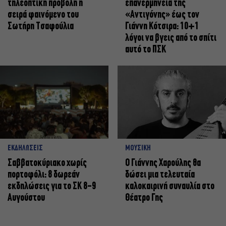
τηλεοπτική προβολή η
επανερμηνεία της
σειρά φαινόμενο του
«Αντιγόνης» έως τον
Σωτήρη Τσαφούλια
Γιάννη Κότσιρα: 10+1
λόγοι να βγεις από το σπίτι
αυτό το ΠΣΚ
ΕΚΔΗΛΩΣΕΙΣ
ΜΟΥΣΙΚΗ
Σαββατοκύριακο χωρίς
Ο Γιάννης Χαρούλης θα
πορτοφόλι: 8 δωρεάν
δώσει μια τελευταία
εκδηλώσεις για το ΣΚ 8-9
καλοκαιρινή συναυλία στο
Αυγούστου
Θέατρο Γης