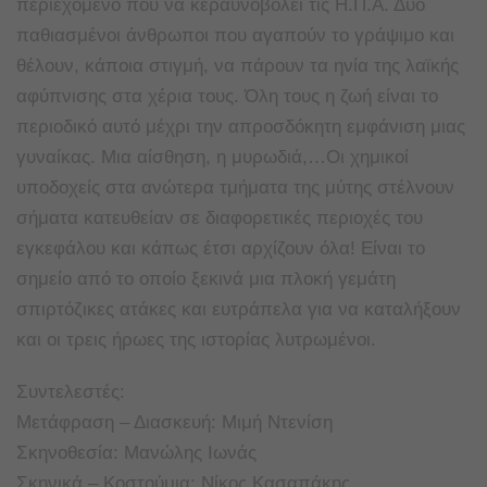
περιεχόμενο που να κεραυνοβολεί τις Η.Π.Α. Δυο
παθιασμένοι άνθρωποι που αγαπούν το γράψιμο και
θέλουν, κάποια στιγμή, να πάρουν τα ηνία της λαϊκής
αφύπνισης στα χέρια τους. Όλη τους η ζωή είναι το
περιοδικό αυτό μέχρι την απροσδόκητη εμφάνιση μιας
γυναίκας. Μια αίσθηση, η μυρωδιά,…Οι χημικοί
υποδοχείς στα ανώτερα τμήματα της μύτης στέλνουν
σήματα κατευθείαν σε διαφορετικές περιοχές του
εγκεφάλου και κάπως έτσι αρχίζουν όλα! Είναι το
σημείο από το οποίο ξεκινά μια πλοκή γεμάτη
σπιρτόζικες ατάκες και ευτράπελα για να καταλήξουν
και οι τρεις ήρωες της ιστορίας λυτρωμένοι.
Συντελεστές:
Μετάφραση – Διασκευή: Μιμή Ντενίση
Σκηνοθεσία: Μανώλης Ιωνάς
Σκηνικά – Κοστούμια: Νίκος Κασαπάκης