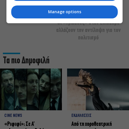
Manage options
Οι «Τρωάδες» στην Επίδαυρο
αλλάζουν την αντίληψη για τον
πολιτισμό
Τα πιο Δημοφιλή
CINE NEWS
ΕΚΔΗΛΩΣΕΙΣ
«Ριφιφί»: Σε Α’
Από τη χοροθεατρική