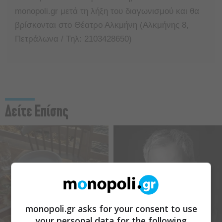
monopoli.gr μετά τη λήξη του διαγωνισμού και θα
βρίσκονται στο Θέατρο Αλκμήνη (Αλκμήνης 8,
Πετράλωνα / Τηλ: 2103428650)
Δείτε Επίσης
monopoli.gr asks for your consent to use
your personal data for the following