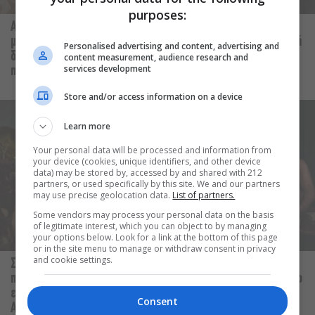
purposes:
Αύγουστος στην Αθήνα: 5
Παναγώτης Χ. Βούρος: Η
μαγαζιά που κάνουν τις
“Παραξενιά” είναι η δύναμή
Personalised advertising and content, advertising and
διακοπές να μοιάζουν λίγο
μας να μπορούμε να
content measurement, audience research and
services development
πιο κοντά
διαφέρουμε
Store and/or access information on a device
Learn more
Your personal data will be processed and information from
your device (cookies, unique identifiers, and other device
data) may be stored by, accessed by and shared with 212
partners, or used specifically by this site. We and our partners
may use precise geolocation data.
List of partners.
Some vendors may process your personal data on the basis
of legitimate interest, which you can object to by managing
your options below. Look for a link at the bottom of this page
or in the site menu to manage or withdraw consent in privacy
and cookie settings.
Σαββατοκύριακο χωρίς
Οι Λέξεις των Άλλων, του
πορτοφόλι: 8 δωρεάν
Μάνου Θηραίου για 3ο χρόνο
εκδηλώσεις για το ΣΚ 8-9
στο Θέατρο Άβατον
Consent
Αυγούστου