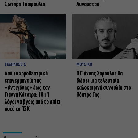
Σωτήρη Τσαφούλια
Αυγούστου
ΕΚΔΗΛΩΣΕΙΣ
ΜΟΥΣΙΚΗ
Από τη χοροθεατρική
Ο Γιάννης Χαρούλης θα
επανερμηνεία της
δώσει μια τελευταία
«Αντιγόνης» έως τον
καλοκαιρινή συναυλία στο
Γιάννη Κότσιρα: 10+1
Θέατρο Γης
λόγοι να βγεις από το σπίτι
αυτό το ΠΣΚ