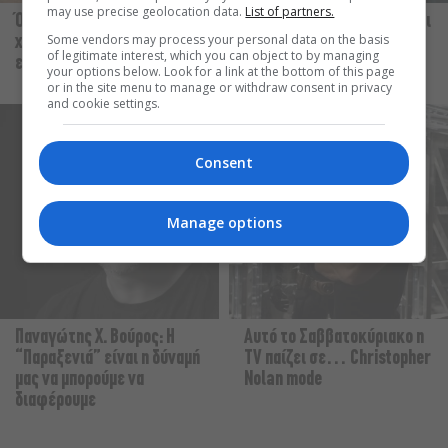
may use precise geolocation data.
List of partners.
Όσα μάς άρεσαν (ή μάς
Δεν θα μπορούσε να υπάρξει
Some vendors may process your personal data on the basis
χάλασαν) αυτή την
άλλη Αμελί πέρα από την
of legitimate interest, which you can object to by managing
εβδομάδα
Audrey Tautou
your options below. Look for a link at the bottom of this page
or in the site menu to manage or withdraw consent in privacy
and cookie settings.
Consent
Manage options
Παναγώτης Χ. Βούρος: Η
Αυτό το Σαββατοκύριακο η
“Παραξενιά” είναι η δύναμή
TV παίζει σε… Christopher
μας να μπορούμε να
Nolan mode
διαφέρουμε