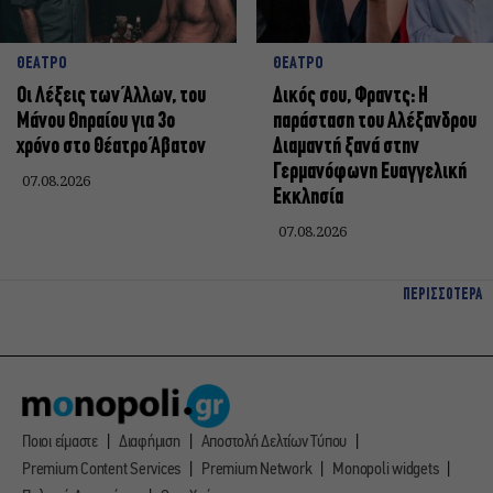
ΘΕΑΤΡΟ
ΘΕΑΤΡΟ
Οι Λέξεις των Άλλων, του
Δικός σου, Φραντς: Η
Μάνου Θηραίου για 3ο
παράσταση του Αλέξανδρου
χρόνο στο Θέατρο Άβατον
Διαμαντή ξανά στην
Γερμανόφωνη Ευαγγελική
07.08.2026
Εκκλησία
07.08.2026
ΠΕΡΙΣΣΟΤΕΡΑ
Ποιοι είμαστε
Διαφήμιση
Αποστολή Δελτίων Τύπου
Premium Content Services
Premium Network
Monopoli widgets