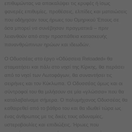
επιθυμώντας να αποκαλύψει τις κρυφές ή ίσως
φανερές επιθυμίες, προθέσεις, ελπίδες και ματαιώσεις
που οδήγησαν τους ήρωες του Ομηρικού Έπους σε
όσα μπορεί να συνέβησαν πραγματικά – πριν
λειανθούν από στην προσπάθεια κατασκευής
πανανθρώπινων ηρώων και ιδεωδών.
O Oδυσσέας στο έργο «Οδύσσεια Reloaded» θα
σταματήσει και πάλι στο νησί της Κίρκης, θα περάσει
από το νησί των Λωτοφάγων, θα συναντήσει τις
σειρήνες και τον Κύκλωπα. Ο Οδυσσέας όμως και οι
σύντροφοί του θα μιλήσουν σε μία «γλώσσα» που θα
καταλαβαίναμε σήμερα. Ο πολυμήχανος Οδυσσέας θα
καθαιρεθεί από το βάθρο του και θα ιδωθεί τώρα ως
ένας άνθρωπος με τις δικές τους αδυναμίες,
υστεροβουλίες και επιδιώξεις. Ήρωες που