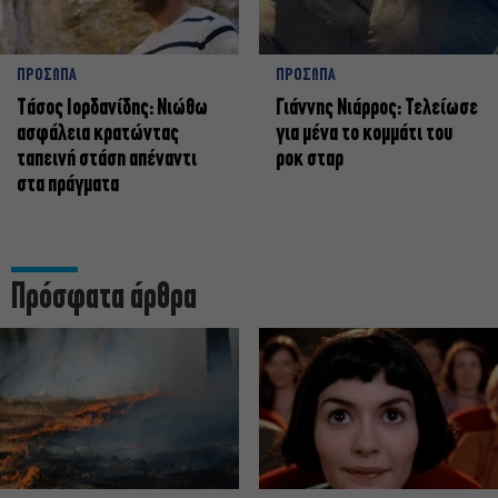
ΠΡΟΣΩΠΑ
ΠΡΟΣΩΠΑ
Tάσος Ιορδανίδης: Νιώθω
Γιάννης Νιάρρος: Τελείωσε
ασφάλεια κρατώντας
για μένα το κομμάτι του
ταπεινή στάση απέναντι
ροκ σταρ
στα πράγματα
Πρόσφατα άρθρα