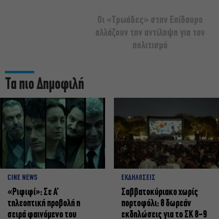
Οι «Τρωάδες» στην Επίδαυρο
αλλάζουν την αντίληψη για τον
πολιτισμό
Τα πιο Δημοφιλή
CINE NEWS
ΕΚΔΗΛΩΣΕΙΣ
«Ριφιφί»: Σε Α’
Σαββατοκύριακο χωρίς
τηλεοπτική προβολή η
πορτοφόλι: 8 δωρεάν
σειρά φαινόμενο του
εκδηλώσεις για το ΣΚ 8-9