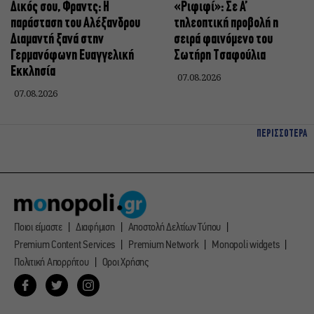
Δικός σου, Φραντς: Η
«Ριφιφί»: Σε Α’
παράσταση του Αλέξανδρου
τηλεοπτική προβολή η
Διαμαντή ξανά στην
σειρά φαινόμενο του
Γερμανόφωνη Ευαγγελική
Σωτήρη Τσαφούλια
Εκκλησία
07.08.2026
07.08.2026
ΠΕΡΙΣΣΟΤΕΡΑ
Ποιοι είμαστε
Διαφήμιση
Αποστολή Δελτίων Τύπου
Premium Content Services
Premium Network
Monopoli widgets
Πολιτική Απορρήτου
Οροι Χρήσης