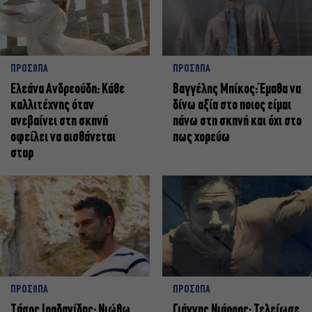
ΠΡΟΣΩΠΑ
ΠΡΟΣΩΠΑ
Ελεάνα Ανδρεούδη: Κάθε
Βαγγέλης Μπίκος: Έμαθα να
καλλιτέχνης όταν
δίνω αξία στο ποιος είμαι
ανεβαίνει στη σκηνή
πάνω στη σκηνή και όχι στο
οφείλει να αισθάνεται
πως χορεύω
σταρ
ΠΡΟΣΩΠΑ
ΠΡΟΣΩΠΑ
Tάσος Ιορδανίδης: Νιώθω
Γιάννης Νιάρρος: Τελείωσε