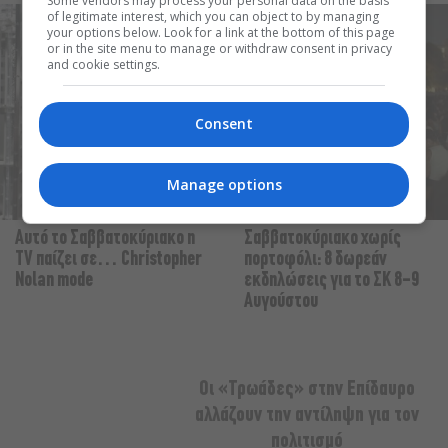
Some vendors may process your personal data on the basis
of legitimate interest, which you can object to by managing
your options below. Look for a link at the bottom of this page
or in the site menu to manage or withdraw consent in privacy
and cookie settings.
Consent
Manage options
Αυτό το Σαββατοκύριακο η
Σαββατοκύριακο χωρίς
TV παίζει σε… Christopher
πορτοφόλι: 8 δωρεάν
Nolan mode
εκδηλώσεις για το ΣΚ 8-9
Αυγούστου
Οι «Τρωάδες» στην Επίδαυρο
αλλάζουν την αντίληψη για τον
πολιτισμό