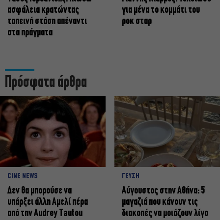
ασφάλεια κρατώντας
για μένα το κομμάτι του
ταπεινή στάση απέναντι
ροκ σταρ
στα πράγματα
Πρόσφατα άρθρα
CINE NEWS
ΓΕΥΣΗ
Δεν θα μπορούσε να
Αύγουστος στην Αθήνα: 5
υπάρξει άλλη Αμελί πέρα
μαγαζιά που κάνουν τις
από την Audrey Tautou
διακοπές να μοιάζουν λίγο