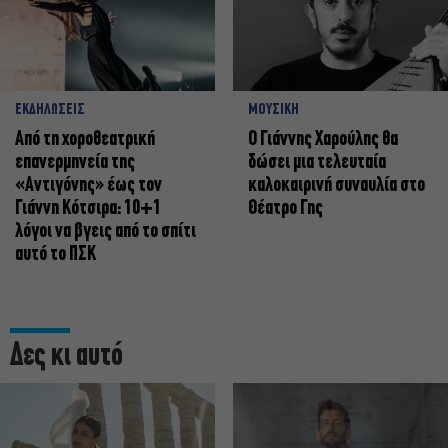
ΕΚΔΗΛΩΣΕΙΣ
ΜΟΥΣΙΚΗ
Από τη χοροθεατρική
Ο Γιάννης Χαρούλης θα
επανερμηνεία της
δώσει μια τελευταία
«Αντιγόνης» έως τον
καλοκαιρινή συναυλία στο
Γιάννη Κότσιρα: 10+1
Θέατρο Γης
λόγοι να βγεις από το σπίτι
αυτό το ΠΣΚ
Δες κι αυτό