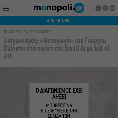
ΔΙΑΓΩΝΙΣΜΟΙ
ΚΕΡΔΙΣΤΕ ΠΡΟΣΚΛΗΣΕΙΣ
ARCHIVE
Διαγωνισμός: «Μεταγωγή» του Γιώργου
Βέλτσου στη σκηνή του Small Argo full of
Art
Ο ΔΙΑΓΩΝΙΣΜΟΣ ΕΧΕΙ
ΛΗΞΕΙ
ΜΠΟΡΕΙΤΕ ΝΑ
ΕΠΙΣΚΕΦΘΕΙΤΕ ΤΗΝ
ΣΕΛΙΔΑ ΤΩΝ