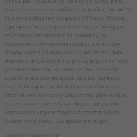
καιρών μας, αλλά κυρίως μέσα στις στεγνές ψυχές
των προσώπων που κινούνται στις σελίδες του. Μέσα
από την αποδομητική γραφή του ο Γιώργος Βέλτσος
δημιουργεί ένα μετέωρο σύμπαν όπου οι δύο ήρωες
της πλήρους στατικότητας και αναμονής, το
ανδρόγυνο, έρχονται αντιμέτωποι με ένα νεότερο
ζευγάρι γεμάτο δυναμισμό και αμφισβήτηση. Ποιοι
είναι αυτοί οι δύο νέοι; Ποιες μνήμες φέρουν και ποια
γεγονότα επιθυμούν να αλλάξουν; Μια τελευταία
παρτίδα σκάκι που φανερώνει όσα δεν λέχθηκαν
ποτέ, παλιοί φόνοι με δυσανάγνωστα αίτια και το
όπλο του μεγαλύτερου ζευγαριού στην μάχη αυτή, η
στιβαρή γνώση των βιβλίων. Νικητές και χαμένοι
κατρακυλούν μέχρι το τέρμα ενός περπατημένου
δρόμου που η έξοδος έχει φράξει από καιρό.
Ταυτότητα παράστασης