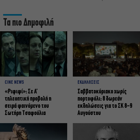
Τα πιο Δημοφιλή
CINE NEWS
ΕΚΔΗΛΩΣΕΙΣ
«Ριφιφί»: Σε Α’
Σαββατοκύριακο χωρίς
τηλεοπτική προβολή η
πορτοφόλι: 8 δωρεάν
σειρά φαινόμενο του
εκδηλώσεις για το ΣΚ 8-9
Σωτήρη Τσαφούλια
Αυγούστου