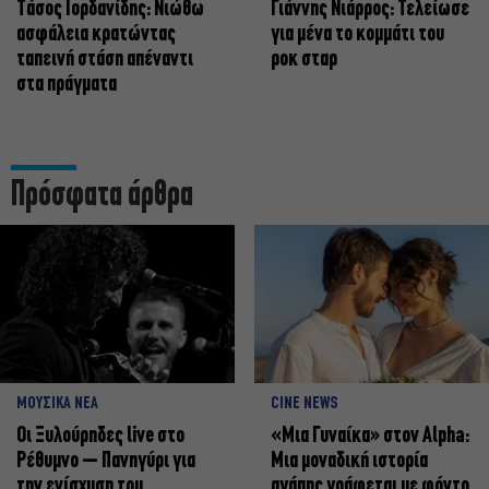
Tάσος Ιορδανίδης: Νιώθω
Γιάννης Νιάρρος: Τελείωσε
ασφάλεια κρατώντας
για μένα το κομμάτι του
ταπεινή στάση απέναντι
ροκ σταρ
στα πράγματα
Πρόσφατα άρθρα
ΜΟΥΣΙΚΑ ΝΕΑ
CINE NEWS
Οι Ξυλούρηδες live στο
«Μια Γυναίκα» στον Alpha:
Ρέθυμνο – Πανηγύρι για
Μια μοναδική ιστορία
την ενίσχυση του
αγάπης γράφεται με φόντο