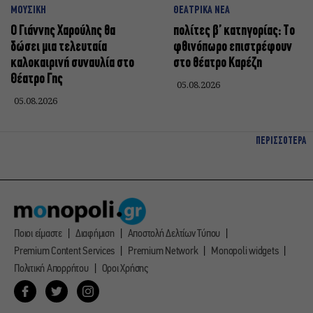
ΜΟΥΣΙΚΗ
ΘΕΑΤΡΙΚΑ ΝΕΑ
Ο Γιάννης Χαρούλης θα
πολίτες β’ κατηγορίας: Το
δώσει μια τελευταία
φθινόπωρο επιστρέφουν
καλοκαιρινή συναυλία στο
στο θέατρο Καρέζη
Θέατρο Γης
05.08.2026
05.08.2026
ΠΕΡΙΣΣΟΤΕΡΑ
Ποιοι είμαστε
Διαφήμιση
Αποστολή Δελτίων Τύπου
Premium Content Services
Premium Network
Monopoli widgets
Πολιτική Απορρήτου
Οροι Χρήσης