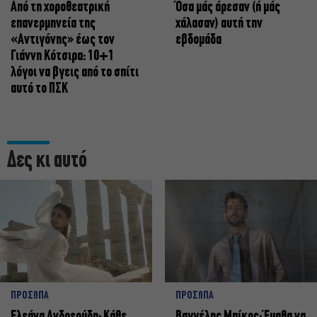
Από τη χοροθεατρική
Όσα μάς άρεσαν (ή μάς
επανερμηνεία της
χάλασαν) αυτή την
«Αντιγόνης» έως τον
εβδομάδα
Γιάννη Κότσιρα: 10+1
λόγοι να βγεις από το σπίτι
αυτό το ΠΣΚ
Δες κι αυτό
ΠΡΟΣΩΠΑ
ΠΡΟΣΩΠΑ
Ελεάνα Ανδρεούδη: Κάθε
Βαγγέλης Μπίκος: Έμαθα να