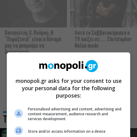
Παναγώτης Χ. Βούρος: Η
Αυτό το Σαββατοκύριακο η
“Παραξενιά” είναι η δύναμή
TV παίζει σε… Christopher
μας να μπορούμε να
Nolan mode
διαφέρουμε
Οι «Τρωάδες» στην Επίδαυρο
monopoli.gr asks for your consent to use
αλλάζουν την αντίληψη για τον
your personal data for the following
purposes:
πολιτισμό
Personalised advertising and content, advertising and
content measurement, audience research and
Τα πιο Δημοφιλή
services development
Store and/or access information on a device