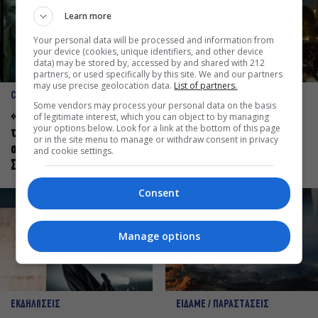
Learn more
Your personal data will be processed and information from
your device (cookies, unique identifiers, and other device
data) may be stored by, accessed by and shared with 212
partners, or used specifically by this site. We and our partners
may use precise geolocation data.
List of partners.
CINE NEWS
ΕΚΔΗΛΩΣΕΙΣ
Some vendors may process your personal data on the basis
«Ριφιφί»: Σε Α’
Σαββατοκύριακο χωρίς
of legitimate interest, which you can object to by managing
your options below. Look for a link at the bottom of this page
τηλεοπτική προβολή η
πορτοφόλι: 8 δωρεάν
or in the site menu to manage or withdraw consent in privacy
σειρά φαινόμενο του
εκδηλώσεις για το ΣΚ 8-9
and cookie settings.
Σωτήρη Τσαφούλια
Αυγούστου
Consent
Manage options
ΕΚΔΗΛΩΣΕΙΣ
ΕΙΔΑΜΕ / ΠΑΡΑΣΤΑΣΕΙΣ