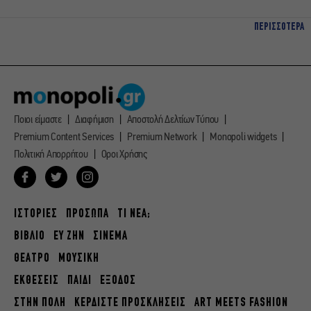
ΠΕΡΙΣΣΟΤΕΡΑ
Ποιοι είμαστε
Διαφήμιση
Αποστολή Δελτίων Τύπου
Premium Content Services
Premium Network
Monopoli widgets
Πολιτική Απορρήτου
Οροι Χρήσης
ΙΣΤΟΡΙΕΣ
ΠΡΟΣΩΠΑ
ΤΙ ΝΕΑ;
ΒΙΒΛΙΟ
ΕΥ ΖΗΝ
ΣΙΝΕΜΑ
ΘΕΑΤΡΟ
ΜΟΥΣΙΚΗ
ΕΚΘΕΣΕΙΣ
ΠΑΙΔΙ
ΕΞΟΔΟΣ
ΣΤΗΝ ΠΟΛΗ
ΚΕΡΔΙΣΤΕ ΠΡΟΣΚΛΗΣΕΙΣ
ART MEETS FASHION