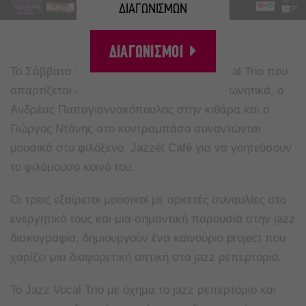
ΔΙΑΓΩΝΙΣΜΩΝ
A
A
ΔΙΑΓΩΝΙΣΜΟΙ
Το Σάββατο 7 Μαρτίου το εξαίσιο
Jazz
Vocal
Trio
που
απαρτίζεται από τους
Philipp
Weiss
στα φωνητικά, ο
A
νδρέας Παπαγιαννακόπουλος στην κιθάρα και ο
Γιώργος Ντάνης στο κοντραμπάσο συναντώνται
μουσικά στο φιλόξενο Jazzét
Caf
é για να γοητεύσουν
το φιλόμουσο κοινό του.
Οι τρεις εξαίρετοι μουσικοί με αρκετές συναυλίες στο
ενεργητικό τους και μια σημαντική παρουσία στην
jazz
δισκογραφία, δημιουργούν ένα καινούριο
project
που
χαρίζει μια διαφορετική οπτική στο
jazz
ρεπερτόριο.
Το
Jazz
Vocal
Trio
με όχημα τ
o
jazz
ρεπερτόριο και