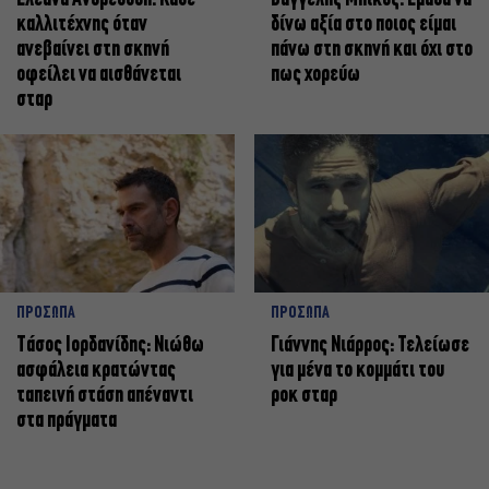
καλλιτέχνης όταν
δίνω αξία στο ποιος είμαι
ανεβαίνει στη σκηνή
πάνω στη σκηνή και όχι στο
οφείλει να αισθάνεται
πως χορεύω
σταρ
ΠΡΟΣΩΠΑ
ΠΡΟΣΩΠΑ
Tάσος Ιορδανίδης: Νιώθω
Γιάννης Νιάρρος: Τελείωσε
ασφάλεια κρατώντας
για μένα το κομμάτι του
ταπεινή στάση απέναντι
ροκ σταρ
στα πράγματα