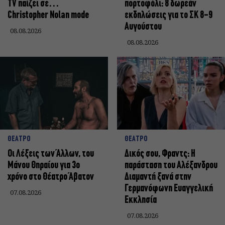
TV παίζει σε…
πορτοφόλι: 8 δωρεάν
Christopher Nolan mode
εκδηλώσεις για το ΣΚ 8-9
Αυγούστου
08.08.2026
08.08.2026
ΘΕΑΤΡΟ
ΘΕΑΤΡΟ
Οι Λέξεις των Άλλων, του
Δικός σου, Φραντς: Η
Μάνου Θηραίου για 3ο
παράσταση του Αλέξανδρου
χρόνο στο Θέατρο Άβατον
Διαμαντή ξανά στην
Γερμανόφωνη Ευαγγελική
07.08.2026
Εκκλησία
07.08.2026