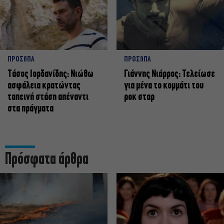
ΠΡΟΣΩΠΑ
ΠΡΟΣΩΠΑ
Tάσος Ιορδανίδης: Νιώθω
Γιάννης Νιάρρος: Τελείωσε
ασφάλεια κρατώντας
για μένα το κομμάτι του
ταπεινή στάση απέναντι
ροκ σταρ
στα πράγματα
Πρόσφατα άρθρα