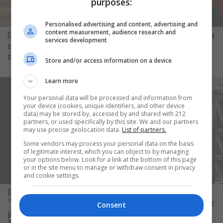
purposes:
Personalised advertising and content, advertising and
content measurement, audience research and
Όσα μάς άρεσαν (ή μάς
Δεν θα μπορούσε να υπάρξει
services development
χάλασαν) αυτή την
άλλη Αμελί πέρα από την
εβδομάδα
Audrey Tautou
Store and/or access information on a device
Learn more
Your personal data will be processed and information from
your device (cookies, unique identifiers, and other device
data) may be stored by, accessed by and shared with 212
partners, or used specifically by this site. We and our partners
may use precise geolocation data.
List of partners.
Some vendors may process your personal data on the basis
of legitimate interest, which you can object to by managing
your options below. Look for a link at the bottom of this page
or in the site menu to manage or withdraw consent in privacy
and cookie settings.
Παναγώτης Χ. Βούρος: Η
Αυτό το Σαββατοκύριακο η
“Παραξενιά” είναι η δύναμή
TV παίζει σε… Christopher
Consent
μας να μπορούμε να
Nolan mode