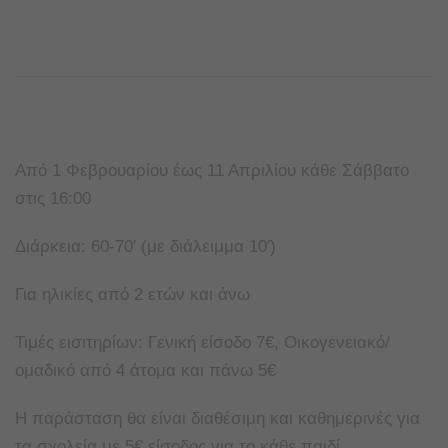
Από 1 Φεβρουαρίου έως 11 Απριλίου κάθε Σάββατο
στις 16:00
Διάρκεια: 60-70′ (με διάλειμμα 10′)
Για ηλικίες από 2 ετών και άνω
Τιμές εισιτηρίων: Γενική είσοδο 7€, Οικογενειακό/
ομαδικό από 4 άτομα και πάνω 5€
Η παράσταση θα είναι διαθέσιμη και καθημερινές για
τα σχολεία με 5€ είσοδος για το κάθε παιδί.