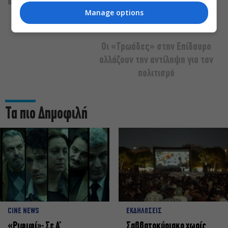
διαφέρουμε
Manage options
Οι «Τρωάδες» στην Επίδαυρο
αλλάζουν την αντίληψη για τον
πολιτισμό
Τα πιο Δημοφιλή
CINE NEWS
ΕΚΔΗΛΩΣΕΙΣ
«Ριφιφί»: Σε Α’
Σαββατοκύριακο χωρίς