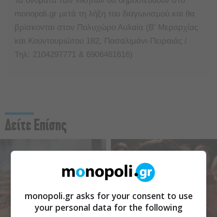
Τα ονόματα των νικητών θα δημοσιευθούν στο
monopoli.gr μετά τη λήξη του διαγωνισμού και θα
βρίσκονται στον Πολυχώρο Αυλαία (Β’ Μεραρχίας
και Κουντουριώτου 182, Πασαλιμάνι-Πειραιάς /
Τηλ: 2104297771 & 6906461616)
Δείτε Επίσης
monopoli.gr asks for your consent to use
your personal data for the following