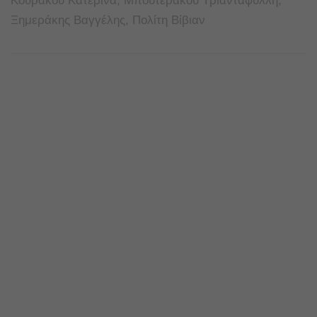
Κουράκου Κατερίνα, Μπουτεράκου Τριαντάφυλλη,
Ξημεράκης Βαγγέλης, Πολίτη Βίβιαν