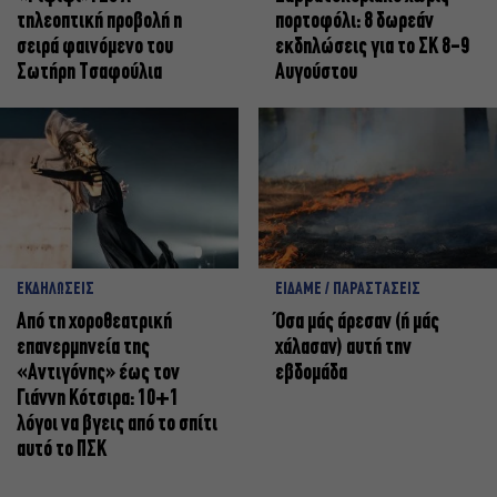
τηλεοπτική προβολή η
πορτοφόλι: 8 δωρεάν
σειρά φαινόμενο του
εκδηλώσεις για το ΣΚ 8-9
Σωτήρη Τσαφούλια
Αυγούστου
ΕΚΔΗΛΩΣΕΙΣ
ΕΙΔΑΜΕ / ΠΑΡΑΣΤΑΣΕΙΣ
Από τη χοροθεατρική
Όσα μάς άρεσαν (ή μάς
επανερμηνεία της
χάλασαν) αυτή την
«Αντιγόνης» έως τον
εβδομάδα
Γιάννη Κότσιρα: 10+1
λόγοι να βγεις από το σπίτι
αυτό το ΠΣΚ