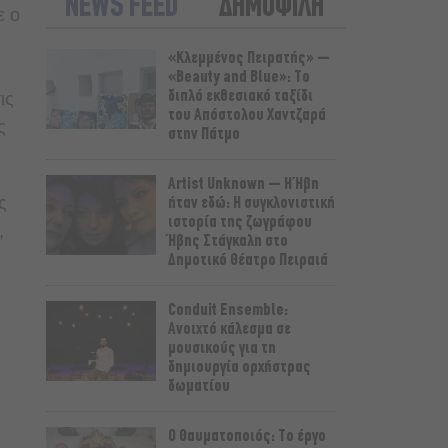
NEWS FEED
ΔΗΜΟΦΙΛΗ
ε ο
«Κλεμμένος Πειρατής» –
«Beauty and Blue»: Το
διπλό εκθεσιακό ταξίδι
ις
του Απόστολου Χαντζαρά
ς
στην Πάτμο
Artist Unknown – Η Ήβη
ς
ήταν εδώ: Η συγκλονιστική
ιστορία της ζωγράφου
,
Ήβης Στάγκαλη στο
Δημοτικό Θέατρο Πειραιά
Conduit Ensemble:
Ανοιχτό κάλεσμα σε
μουσικούς για τη
δημιουργία ορχήστρας
δωματίου
Ο Θαυματοποιός: Το έργο