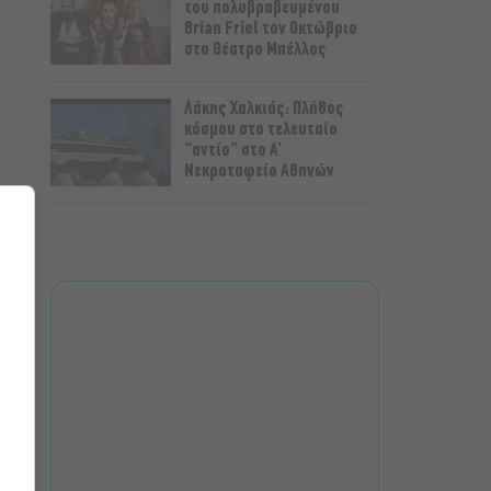
του πολυβραβευμένου
Brian Friel τον Οκτώβριο
στο Θέατρο Μπέλλος
Λάκης Χαλκιάς: Πλήθος
κόσμου στο τελευταίο
“αντίο” στο Α’
Νεκροταφείο Αθηνών
Μια άλλη Θήβα: Σε ποια
αθηναϊκά θέατρα θα δούμε
την παράσταση το
Φθινόπωρο
ΥΠΠΟ: Αναβαθμίζεται ο
αρχαιολογικός χώρος του
Ραμνούντος
Δήμος Αθηναίων: