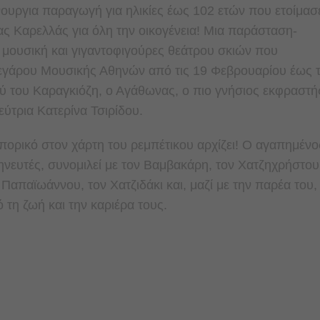
ουργια παραγωγή για ηλικίες έως 102 ετών που ετοίμασ
ας Καρελλάς για όλη την οικογένεια! Μια παράσταση-
ή μουσική και γιγαντοφιγούρες θεάτρου σκιών που
Μεγάρου Μουσικής Αθηνών από τις 19 Φεβρουαρίου έως τ
ού του Καραγκιόζη, ο Αγάθωνας, ο πιο γνήσιος εκφραστή
εύτρια Κατερίνα Τσιρίδου.
ιπορικό στον χάρτη του ρεμπέτικου αρχίζει! Ο αγαπημένο
νευτές, συνομιλεί με τον Βαμβακάρη, τον Χατζηχρήστου
 Παπαϊωάννου, τον Χατζιδάκι και, μαζί με την παρέα του,
 τη ζωή και την καριέρα τους.