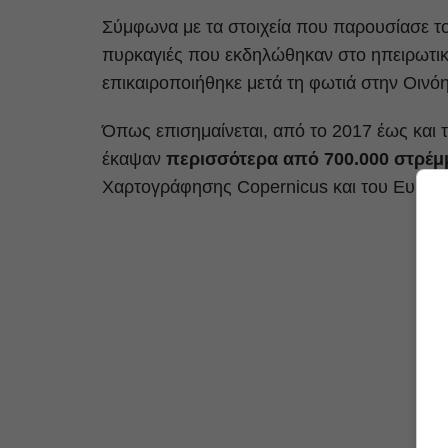
Σύμφωνα με τα στοιχεία που παρουσίασε τ
πυρκαγιές που εκδηλώθηκαν στο ηπειρωτικό
επικαιροποιήθηκε μετά τη φωτιά στην Οινόη
Όπως επισημαίνεται, από το 2017 έως και
έκαψαν
περισσότερα από 700.000 στρέμ
Χαρτογράφησης Copernicus και του Ευρωπ