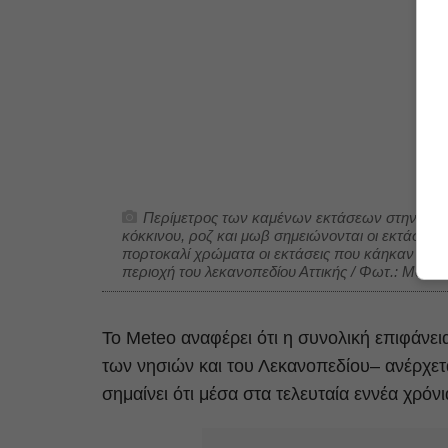
Περίμετρος των καμένων εκτάσεων στην Περιφ
κόκκινου, ροζ και μωβ σημειώνονται οι εκτάσεις π
πορτοκαλί χρώματα οι εκτάσεις που κάηκαν τα π
περιοχή του λεκανοπεδίου Αττικής / Φωτ.: Meteo
Το Meteo αναφέρει ότι η συνολική επιφάνει
των νησιών και του Λεκανοπεδίου– ανέρχετ
σημαίνει ότι μέσα στα τελευταία εννέα χρόν