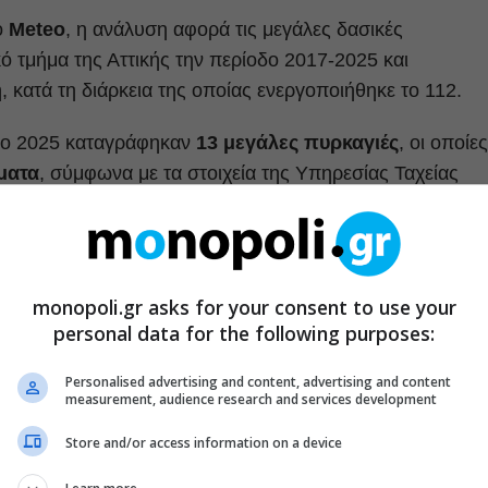
ο
Meteo
, η ανάλυση αφορά τις μεγάλες δασικές
 τμήμα της Αττικής την περίοδο 2017-2025 και
, κατά τη διάρκεια της οποίας ενεργοποιήθηκε το 112.
 το 2025 καταγράφηκαν
13 μεγάλες πυρκαγιές
, οι οποίες
ματα
, σύμφωνα με τα στοιχεία της Υπηρεσίας Ταχείας
αϊκού Παρατηρητηρίου Δασικών Πυρκαγιών (EFFIS).
monopoli.gr asks for your consent to use your
personal data for the following purposes:
Personalised advertising and content, advertising and content
measurement, audience research and services development
Store and/or access information on a device