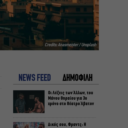
Credits: Anasmeister / Unsplash
NEWS FEED
ΔΗΜΟΦΙΛΗ
Οι Λέξεις των Άλλων, του
Μάνου Θηραίου για 3ο
χρόνο στο Θέατρο Άβατον
Δικός σου, Φραντς: Η