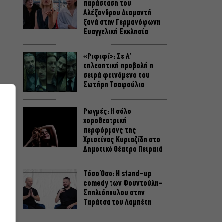
παράσταση του
Αλέξανδρου Διαμαντή
ξανά στην Γερμανόφωνη
Ευαγγελική Εκκλησία
«Ριφιφί»: Σε Α’
τηλεοπτική προβολή η
σειρά φαινόμενο του
Σωτήρη Τσαφούλια
Ρωγμές: Η σόλο
χοροθεατρική
περφόρμανς της
Χριστίνας Κυριαζίδη στο
Δημοτικό Θέατρο Πειραιά
Τόσο Όσο: Η stand-up
comedy των Φουντούλη-
Σπηλιόπουλου στην
Ταράτσα του Λαμπέτη