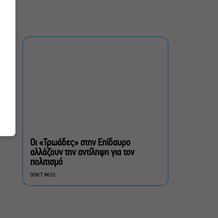
Μιρέλα Πάχου – Αδάμ
Τσαρούχης: Τα αξέχαστα
ντουέτα του ελληνικού
σινεμά στην Ταράτσα του
Λαμπέτη
Μουσική Τεχνόπολη 2026:
Η συναυλιακή σεζόν
κορυφώνεται τον
Σεπτέμβριο
Τουλάχιστον 1.500 έλεγχοι
σε 300 παραλίες –
Πρόστιμα έως 73.000€ για
Οι «Τρωάδες» στην Επίδαυρο
αυθαίρετες καταλήψεις
αλλάζουν την αντίληψη για τον
πολιτισμό
,
Μια μικρή παρηγοριά:
DON'T MISS
Πέντε διηγήματα του
Ρέυμοντ Κάρβερ γίνονται
παράσταση στο studio
Μαυρομιχάλη