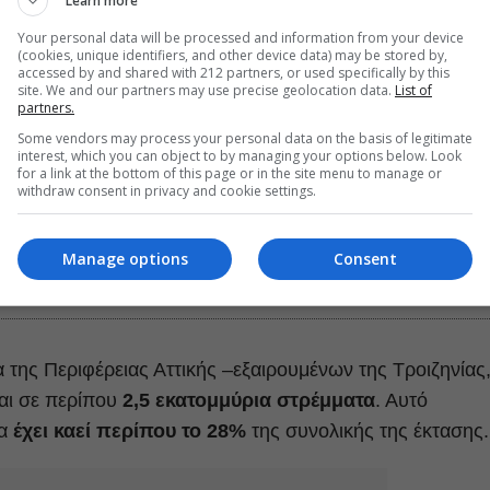
Learn more
Your personal data will be processed and information from your device
(cookies, unique identifiers, and other device data) may be stored by,
accessed by and shared with 212 partners, or used specifically by this
site. We and our partners may use precise geolocation data.
List of
partners.
Some vendors may process your personal data on the basis of legitimate
interest, which you can object to by managing your options below. Look
for a link at the bottom of this page or in the site menu to manage or
withdraw consent in privacy and cookie settings.
έρεια Αττικής από το 2017 ως και το 2025. Με αποχρώσεις του
Manage options
Consent
ου έχουν καεί το 2023, 2024 και το 2025 και με κίτρινα και
ροηγούμενα 9 έτη. Με γκρι χρώμα σημειώνεται η ευρύτερη
α της Περιφέρειας Αττικής –εξαιρουμένων της Τροιζηνίας
αι σε περίπου
2,5 εκατομμύρια στρέμματα
. Αυτό
ια
έχει καεί περίπου το 28%
της συνολικής της έκτασης.