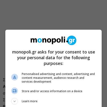
monopoli.gr asks for your consent to use
your personal data for the following
purposes:
Personalised advertising and content, advertising and
content measurement, audience research and
Στις
17 Ιουνίου
, στο πλαίσιο των
«Εορτών
services development
Αποχαιρετισμού»
του
Ωδείου Ηρώδου Αττικού
, θα
Store and/or access information on a device
συναντήσουμε τον υπέροχο
Μάνο Χατζιδάκι
. Ξανά.
Στην ξεχωριστή αυτή συναυλία, οι
Raining
Learn more
Pleasure
παρουσιάζουν το
Reflections
– είκοσι δύο