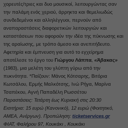
χορευτές/τριες και δυο μουσικοί, λειτουργώντας σαν
την παλάμη ενός χεριού, άρρηκτα και θεμελιωδώς
συνδεδεμένοι και αλληλέγγυοι, περνούν από
αναπαραστάσεις διαφορετικών λειτουργιών και
καταστάσεων που αφορούν την ιδέα της πύκνωσης και
της αραίωσης, με τρόπο άμεσο και ανεπιτήδευτο.
Αφετηρία και έμπνευση για αυτό το εγχείρημα
αποτέλεσε το έργο του
Γιώργου Λάππα
,
«Άβακας»
(1983), μια μελέτη του γλύπτη γύρω από την
πυκνότητα. *Παίζουν: Μάνος Κότσαρης, Βιτόρια
Κωτσάλου, Ερμής Μαλκότσης, Ινώ Ρήγα, Μαρίνα
Τσαπέκου, Αγνή Παπαδέλη Ρωσσέτου
Παραστάσεις: Τετάρτη έως Κυριακή στις 20:30
Εισιτήρια: 15 ευρώ (Κανονικό), 12 ευρώ (Φοιτητικό,
ΑΜΕΑ, Ανέργων). Προπώληση:
ticketservices.gr
ΦΙΑΤ, Φαλήρου 97, Κουκάκι , Κουκάκι