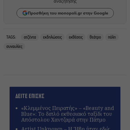
αναζητησης
Προσθήκη του monopoli.gr στην Google
TAGS:
ατζέντα
εκδηλώσεις
εκθέσεις
θεάτρο
πόλη
συναυλίες
ΔΕΙΤΕ ΕΠΙΣΗΣ
«Κλεμμένος Πειρατής» – «Beauty and
Blue»: Το διπλό εκθεσιακό ταξίδι του
Απόστολου Χαντζαρά στην Πάτμο
Artist Unknown – Η Ήβη ήταν εδώ: