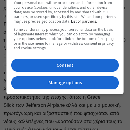
Your personal data will be processed and information from
your device (cookies, unique identifiers, and other device
χρόνια μετά την ηχογράφηση του δίσκου στην Κολωνία,
data) may be stored by, accessed by and shared with 212
με τη συμμετοχή του
David Lynch
και της
Έλλης
partners, or used specifically by this site. We and our partners
may use precise geolocation data.
List of partners.
Πασπαλά
στο καταληκτικό
Noble Dame
– ενώ
Some vendors may process your personal data on the basis
ο
Γιώργος-Εμμανουήλ
Λαζαρίδης
ερμηνεύει
of legitimate interest, which you can object to by managing
your options below. Look for a link at the bottom of this page
τη
Ρυθμολογία
, έξι ζεύγη κομματιών για σόλο πιάνο. Ο
or in the site menu to manage or withdraw consent in privacy
and cookie settings.
Μάνος Χατζιδάκις φεύγει για την Αμερική στα τέλη του
1966, με αφορμή το μιούζικαλ Ilya Darling του Jules
Dassin, για το οποίο γράφει τη μουσική. Η παραμονή
Consent
του στη Νέα Υόρκη σε μια ταραχώδη αλλά και
δημιουργικά εύφορη περίοδο (1966-1972) έφερε τον
Manage options
Χατζιδάκι σε επαφή με θρυλικές μουσικές
προσωπικότητες της εποχής, όπως η Grace
Slick των Jefferson Airplane αλλά και με μια μουσική,
πρωτόγνωρη και ριζοσπαστική που φτιαχνόταν από
νέους καλλιτέχνες που «κρατούσαν στα χέρια τους τα
υλικά ενός άλλου κόσμου» ή έτσι πίστευαν