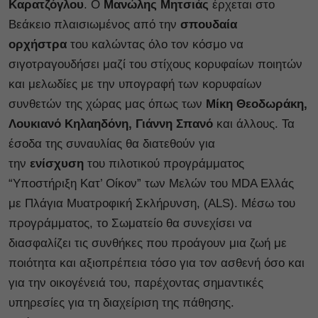
Καρατζόγλου
. Ο
Μανώλης Μητσιάς
έρχεται στο
Βεάκειο πλαισιωμένος από την
σπουδαία
ορχήστρα
του καλώντας όλο τον κόσμο να
σιγοτραγουδήσει μαζί του στίχους κορυφαίων ποιητών
και μελωδίες με την υπογραφή των κορυφαίων
συνθετών της χώρας μας όπως των
Μίκη Θεοδωράκη,
Λουκιανό Κηλαηδόνη, Γιάννη Σπανό
και άλλους. Τα
έσοδα της συναυλίας θα διατεθούν για
την
ενίσχυση
του πιλοτικού προγράμματος
“Υποστήριξη Kατ’ Oίκον” των Mελών του MDA Ελλάς
με Πλάγια Μυατροφική Σκλήρυνση, (ALS). Μέσω του
προγράμματος, το Σωματείο θα συνεχίσει να
διασφαλίζει τις συνθήκες που προάγουν μια ζωή με
ποιότητα και αξιοπρέπεια τόσο για τον ασθενή όσο και
για την οικογένειά του, παρέχοντας σημαντικές
υπηρεσίες για τη διαχείριση της πάθησης.