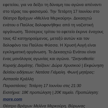
εφετείου, για να δείξει τη δύναμη του αγώνα απέναντι
στο τέρας του φασισμού. Την Τετάρτη 17 Ιουνίου στο
Θέατρο Βράχων «Μελίνα Μερκούρη». Δεκαοχτώ
ενάτου ο Παύλος δολοφονήθηκε από τη ναζιστική
οργάνωση. Τέσσερεις τρίτου το εφετείο έκρινε ένοχους
τους 42 κατηγορούμενος, μεταξύ αυτών και τον
δολοφόνο του Παύλου Φύσσα. Η Χρυσή Αυγή είναι
εγκληματική οργάνωση. Το Δεκαοχτώ Ενάτου είναι
ένας μονόλογος αγωνίας και αγώνα.
*Σκηνοθεσία:
Κοραής Δαμάτης. Παίζουν: Δώρα Χρυσικού | Εκφώνηση
δελτίου ειδήσεων: Νατάσα Γιάμαλη. Φωνή μητέρας:
Ασπασία Κράλλη
Παραστάσεις: Τετάρτη 17 Ιουνίου στις 21:30
Εισιτήρια: 18€ προπώληση | 20€ ταμείο. Προπώληση:
more.com
Θέατρο Βράχων Μελίνα Μερκούρη, Βύρωνας