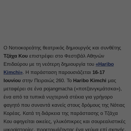
Ο Νοτιοκορεάτης θεατρικός δημιουργός και συνθέτης
Τζάχα Κου
επιστρέφει στο Φεστιβάλ Αθηνών
Επιδαύρου με τη νεότερη δημιουργία του
«
Haribo
Kimchi»
. Η παράσταση παρουσιάζεται
16-17
Ιουνίου
στην Πειραιώς 260. Το
Haribo Kimchi
μας
μεταφέρει σε ένα ​​​​pojangmacha («ποτζανγκμάτσκα»),
ένα από τα τυπικά νυχτερινά στέκια για γρήγορο
φαγητό που συναντά κανείς στους δρόμους της Νότιας
Κορέας. Κατά τη διάρκεια της παράστασης ο Τζάχα
Κου αφηγείται οικείες, γλυκόπικρες και σουρεαλιστικές
μικροϊστορίες, προετοιμάζοντας ένα γεύμα επί σκηνής.