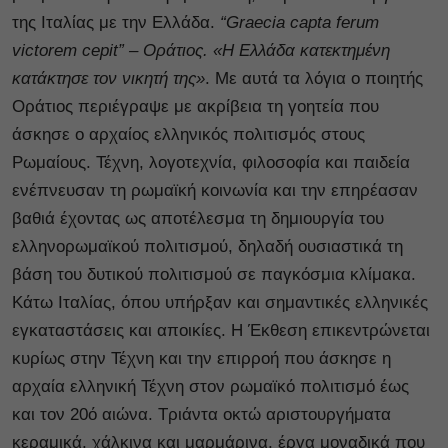
της Ιταλίας με την Ελλάδα.
“Graecia capta ferum
victorem cepit” – Οράτιος. «Η Ελλάδα κατεκτημένη
κατάκτησε τον νικητή της»
. Με αυτά τα λόγια ο ποιητής
Οράτιος περιέγραψε με ακρίβεια τη γοητεία που
άσκησε ο αρχαίος ελληνικός πολιτισμός στους
Ρωμαίους. Τέχνη, λογοτεχνία, φιλοσοφία και παιδεία
ενέπνευσαν τη ρωμαϊκή κοινωνία και την επηρέασαν
βαθιά έχοντας ως αποτέλεσμα τη δημιουργία του
ελληνορωμαϊκού πολιτισμού, δηλαδή ουσιαστικά τη
βάση του δυτικού πολιτισμού σε παγκόσμια κλίμακα.
Κάτω Ιταλίας, όπου υπήρξαν και σημαντικές ελληνικές
εγκαταστάσεις και αποικίες. Η Έκθεση επικεντρώνεται
κυρίως στην Τέχνη και την επιρροή που άσκησε η
αρχαία ελληνική Τέχνη στον ρωμαϊκό πολιτισμό έως
και τον 20ό αιώνα. Τριάντα οκτώ αριστουργήματα
κεραμικά, χάλκινα και μαρμάρινα, έργα μοναδικά που