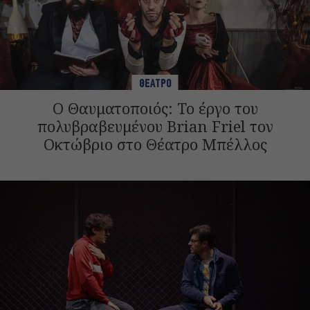
ΘΕΑΤΡΟ
Ο Θαυματοποιός: Το έργο του
πολυβραβευμένου Brian Friel τον
Οκτώβριο στο Θέατρο Μπέλλος