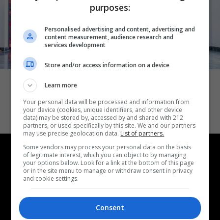
purposes:
Personalised advertising and content, advertising and
content measurement, audience research and
services development
ΘΕΑΤΡΟ
Store and/or access information on a device
Δικός σου, Φραντς: Η παράσταση του
Learn more
Αλέξανδρου Διαμαντή ξανά στην
Your personal data will be processed and information from
Γερμανόφωνη Ευαγγελική Εκκλησία
your device (cookies, unique identifiers, and other device
data) may be stored by, accessed by and shared with 212
partners, or used specifically by this site. We and our partners
may use precise geolocation data.
List of partners.
Some vendors may process your personal data on the basis
of legitimate interest, which you can object to by managing
your options below. Look for a link at the bottom of this page
or in the site menu to manage or withdraw consent in privacy
and cookie settings.
Consent