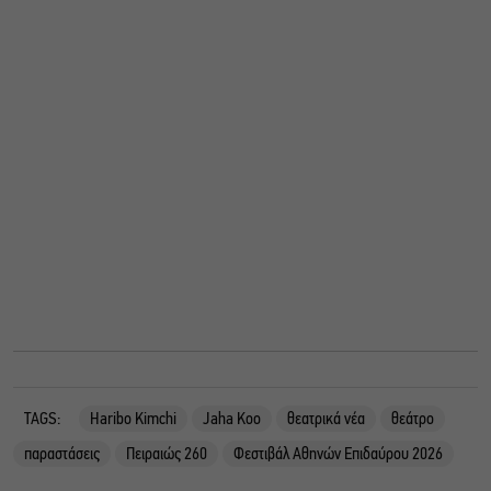
TAGS:
Haribo Kimchi
Jaha Koo
θεατρικά νέα
θεάτρο
παραστάσεις
Πειραιώς 260
Φεστιβάλ Αθηνών Επιδαύρου 2026