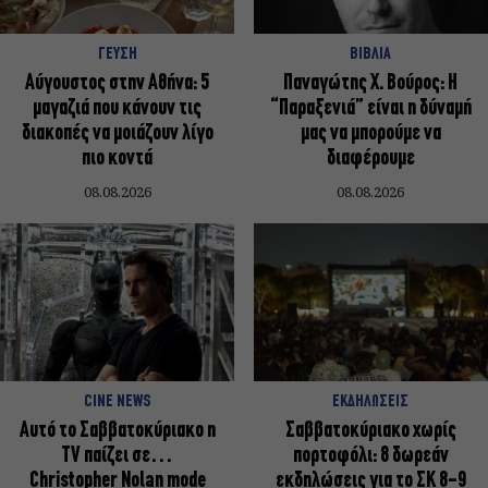
ΓΕΥΣΗ
ΒΙΒΛΙΑ
Αύγουστος στην Αθήνα: 5
Παναγώτης Χ. Βούρος: Η
μαγαζιά που κάνουν τις
“Παραξενιά” είναι η δύναμή
διακοπές να μοιάζουν λίγο
μας να μπορούμε να
πιο κοντά
διαφέρουμε
08.08.2026
08.08.2026
CINE NEWS
ΕΚΔΗΛΩΣΕΙΣ
Αυτό το Σαββατοκύριακο η
Σαββατοκύριακο χωρίς
TV παίζει σε…
πορτοφόλι: 8 δωρεάν
Christopher Nolan mode
εκδηλώσεις για το ΣΚ 8-9