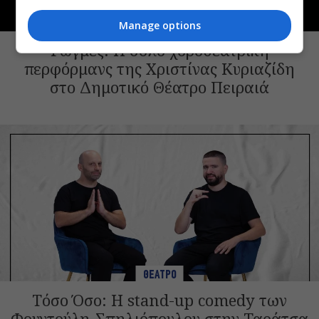
ΘΕΑΤΡΟ
Manage options
Ρωγμές: Η σόλο χοροθεατρική
περφόρμανς της Χριστίνας Κυριαζίδη
στο Δημοτικό Θέατρο Πειραιά
ΘΕΑΤΡΟ
Τόσο Όσο: Η stand-up comedy των
Φουντούλη-Σπηλιόπουλου στην Ταράτσα