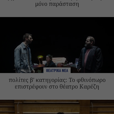
μόνο παράσταση
ΘΕΑΤΡΙΚΑ ΝΕΑ
πολίτες β’ κατηγορίας: Το φθινόπωρο
επιστρέφουν στο θέατρο Καρέζη