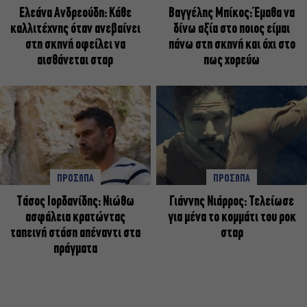
Ελεάνα Ανδρεούδη: Κάθε
Βαγγέλης Μπίκος: Έμαθα να
καλλιτέχνης όταν ανεβαίνει
δίνω αξία στο ποιος είμαι
στη σκηνή οφείλει να
πάνω στη σκηνή και όχι στο
αισθάνεται σταρ
πως χορεύω
ΠΡΟΣΩΠΑ
ΠΡΟΣΩΠΑ
Tάσος Ιορδανίδης: Νιώθω
Γιάννης Νιάρρος: Τελείωσε
ασφάλεια κρατώντας
για μένα το κομμάτι του ροκ
ταπεινή στάση απέναντι στα
σταρ
πράγματα