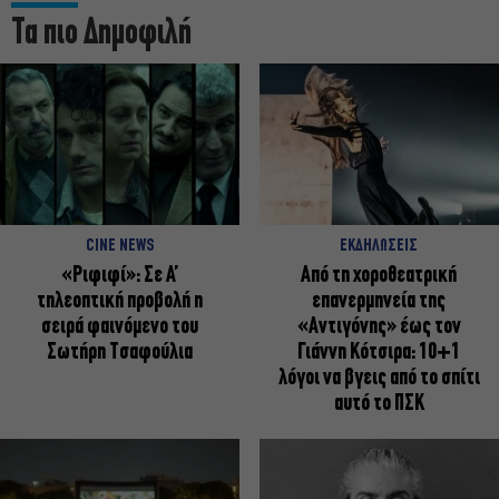
Τα πιο Δημοφιλή
CINE NEWS
ΕΚΔΗΛΩΣΕΙΣ
«Ριφιφί»: Σε Α’
Από τη χοροθεατρική
τηλεοπτική προβολή η
επανερμηνεία της
σειρά φαινόμενο του
«Αντιγόνης» έως τον
Σωτήρη Τσαφούλια
Γιάννη Κότσιρα: 10+1
λόγοι να βγεις από το σπίτι
αυτό το ΠΣΚ