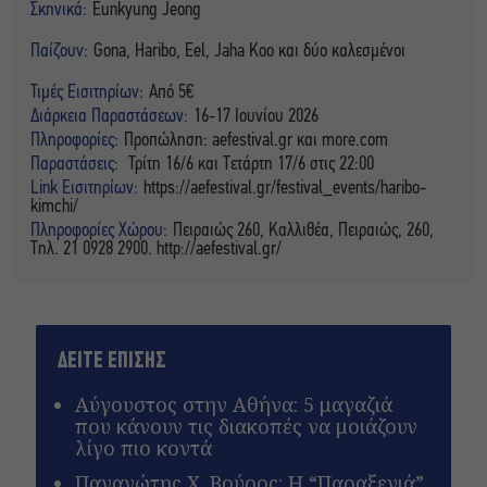
Σκηνικά:
Eunkyung Jeong
Παίζουν:
Gona, Haribo, Eel, Jaha Koo και δύο καλεσμένοι
Τιμές Εισιτηρίων:
Από 5€
Διάρκεια Παραστάσεων:
16-17 Ιουνίου 2026
Πληροφορίες:
Προπώληση: aefestival.gr και more.com
Παραστάσεις:
Τρίτη 16/6 και Τετάρτη 17/6 στις 22:00
Link Εισιτηρίων:
https://aefestival.gr/festival_events/haribo-
kimchi/
Πληροφορίες Χώρου:
Πειραιώς 260, Καλλιθέα, Πειραιώς, 260,
Τηλ. 21 0928 2900. http://aefestival.gr/
ΔΕΙΤΕ ΕΠΙΣΗΣ
Αύγουστος στην Αθήνα: 5 μαγαζιά
που κάνουν τις διακοπές να μοιάζουν
λίγο πιο κοντά
Παναγώτης Χ. Βούρος: Η “Παραξενιά”