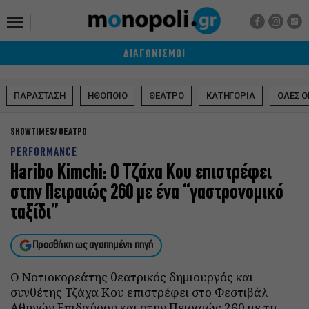
ΔΙΑΓΩΝΙΣΜΟΙ
ΠΑΡΑΣΤΑΣΗ
ΗΘΟΠΟΙΟ
ΘΕΑΤΡΟ
ΚΑΤΗΓΟΡΙΑ
ΟΛΕΣ Ο
SHOWTIMES
ΘΕΑΤΡΟ
PERFORMANCE
Haribo Kimchi: Ο Τζάχα Κου επιστρέφει
στην Πειραιώς 260 με ένα “γαστρονομικό
ταξίδι”
Προσθήκη ως αγαπημένη πηγή
Ο Νοτιοκορεάτης θεατρικός δημιουργός και
συνθέτης Τζάχα Κου επιστρέφει στο Φεστιβάλ
Αθηνών Επιδαύρου και στην Πειραιώς 260 με τη