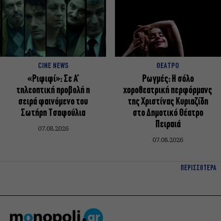
CINE NEWS
ΘΕΑΤΡΟ
«Ριφιφί»: Σε Α’
Ρωγμές: Η σόλο
τηλεοπτική προβολή η
χοροθεατρική περφόρμανς
σειρά φαινόμενο του
της Χριστίνας Κυριαζίδη
Σωτήρη Τσαφούλια
στο Δημοτικό Θέατρο
Πειραιά
07.08.2026
07.08.2026
ΠΕΡΙΣΣΟΤΕΡΑ