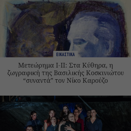
ΕΙΚΑΣΤΙΚΑ
Μετεώρημα Ι-II: Στα Κύθηρα, η
ζωγραφική της Βασιλικής Κοσκινιώτου
“συναντά” τoν Νίκο Καρούζο