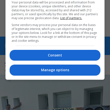
Your personal data will be processed and information from
Οι «Τρωάδες» στην Επίδαυρο
your device (cookies, unique identifiers, and other device
data) may be stored by, accessed by and shared with 212
αλλάζουν την αντίληψη για
partners, or used specifically by this site. We and our partners
may use precise geolocation data.
List of partners.
τον πολιτισμό
Some vendors may process your personal data on the basis
of legitimate interest, which you can object to by managing
your options below. Look for a link at the bottom of this page
or in the site menu to manage or withdraw consent in privacy
and cookie settings.
ΠΕΡΙΣΣΟΤΕΡΑ ΑΠΟ ΕΚΔΗΛΩΣΕΙΣ
Consent
Σχετικά Θέματα
Manage options