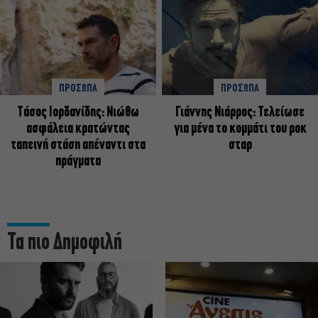
ΠΡΟΣΩΠΑ
ΠΡΟΣΩΠΑ
Tάσος Ιορδανίδης: Νιώθω
Γιάννης Νιάρρος: Τελείωσε
ασφάλεια κρατώντας
για μένα το κομμάτι του ροκ
ταπεινή στάση απέναντι στα
σταρ
πράγματα
Τα πιο Δημοφιλή