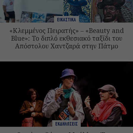
ΕΙΚΑΣΤΙΚΑ
«Κλεμμένος Πειρατής» – «Beauty and
Blue»: Το διπλό εκθεσιακό ταξίδι του
Απόστολου Χαντζαρά στην Πάτμο
ΕΚΔΗΛΩΣΕΙΣ