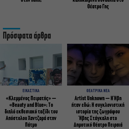
στην πόλη;
καλοκαιρινή συναυλία στο
Θέατρο Γης
Πρόσφατα άρθρα
ΕΙΚΑΣΤΙΚΑ
ΘΕΑΤΡΙΚΑ ΝΕΑ
«Κλεμμένος Πειρατής» –
Artist Unknown – Η Ήβη
«Beauty and Blue»: Το
ήταν εδώ: Η συγκλονιστική
διπλό εκθεσιακό ταξίδι του
ιστορία της ζωγράφου
Απόστολου Χαντζαρά στην
Ήβης Στάγκαλη στο
Πάτμο
Δημοτικό Θέατρο Πειραιά