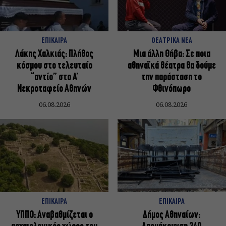
ΕΠΙΚΑΙΡΑ
ΘΕΑΤΡΙΚΑ ΝΕΑ
Λάκης Χαλκιάς: Πλήθος
Μια άλλη Θήβα: Σε ποια
κόσμου στο τελευταίο
αθηναϊκά θέατρα θα δούμε
“αντίο” στο Α’
την παράσταση το
Νεκροταφείο Αθηνών
Φθινόπωρο
06.08.2026
06.08.2026
ΕΠΙΚΑΙΡΑ
ΕΠΙΚΑΙΡΑ
ΥΠΠΟ: Αναβαθμίζεται ο
Δήμος Αθηναίων: