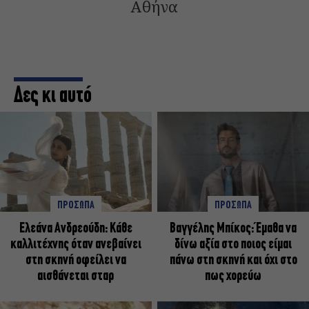
Αθήνα
Δες κι αυτό
ΠΡΟΣΩΠΑ
ΠΡΟΣΩΠΑ
Ελεάνα Ανδρεούδη: Κάθε
Βαγγέλης Μπίκος: Έμαθα να
καλλιτέχνης όταν ανεβαίνει
δίνω αξία στο ποιος είμαι
στη σκηνή οφείλει να
πάνω στη σκηνή και όχι στο
αισθάνεται σταρ
πως χορεύω