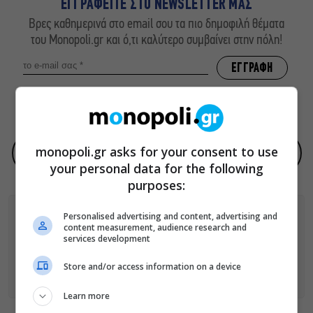
ΕΓΓΡΑΦΕΙΤΕ ΣΤΟ NEWSLETTER ΜΑΣ
Βρες καθημερινά στο email σου τα πιο δημοφιλή θέματα
του Monopoli.gr και ό,τι καλύτερο συμβαίνει στην πόλη!
ΠΟΛΙΤΙΚΗ ΠΡΟΣΤΑΣΙΑΣ ΑΠΟΡΡΗΤΟΥ
monopoli.gr asks for your consent to use
Προσθήκη του monopoli.gr ως προτεινόμενη πηγή στην Google
your personal data for the following
purposes:
Personalised advertising and content, advertising and
content measurement, audience research and
services development
ΑΚΟΛΟΥΘΗΣΕ ΤΟ MONOPOLI.GR ΚΑΙ ΣΤΟ INSTAGRAM!
Store and/or access information on a device
ΑΚΟΛΟΥΘΗΣΤΕ ΤΟ
MONOPOLI.GR ΣΤΟ GOOGLE NEWS
ΓΙΑ
ΟΛΕΣ ΤΙΣ ΕΙΔΗΣΕΙΣ ΤΗΣ ΗΜΕΡΑΣ
Learn more