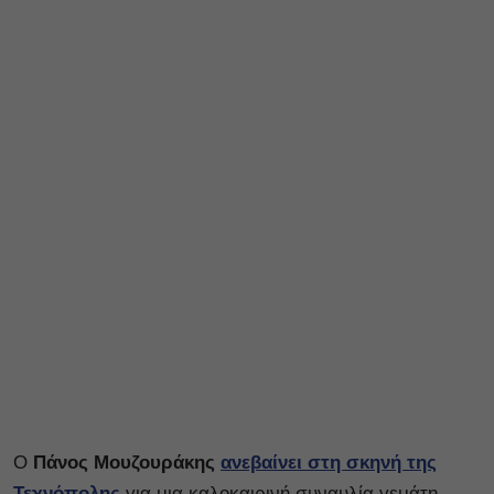
Ο
Πάνος Μουζουράκης
ανεβαίνει στη σκηνή της
Τεχνόπολης
για μια καλοκαιρινή συναυλία γεμάτη