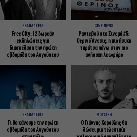
ΕΚΔΗΛΩΣΕΙΣ
CINE NEWS
Free City: 12 δωρεάν
Ραντεβού στα Σινεμά #5:
εκδηλώσεις για
Θερινό Άνεσις, η πιο ήσυχη
διασκέδαση την πρώτη
ταράτσα πάνω στην πιο
εβδομάδα του Αυγούστου
ανήσυχη λεωφόρο
ΕΚΔΗΛΩΣΕΙΣ
ΜΟΥΣΙΚΗ
Τι θα κάνουμε την πρώτη
Ο Γιάννης Χαρούλης θα
εβδομάδα του Αυγούστου
δώσει μια τελευταία