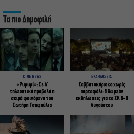
Τα πιο Δημοφιλή
CINE NEWS
ΕΚΔΗΛΩΣΕΙΣ
«Ριφιφί»: Σε Α’
Σαββατοκύριακο χωρίς
τηλεοπτική προβολή η
πορτοφόλι: 8 δωρεάν
σειρά φαινόμενο του
εκδηλώσεις για το ΣΚ 8-9
Σωτήρη Τσαφούλια
Αυγούστου