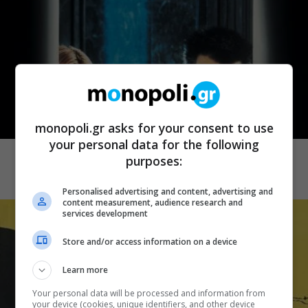
monopoli.gr asks for your consent to use
CINEMA
your personal data for the following
Ιλιγγιώδης έρωτας
purposes:
Personalised advertising and content, advertising and
content measurement, audience research and
services development
Store and/or access information on a device
Learn more
Your personal data will be processed and information from
your device (cookies, unique identifiers, and other device