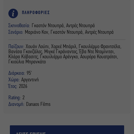
ΠΛΗΡΟΦΟΡΙΕΣ
Σκηνοθεσία:
Γκαστόν Ντουπρά, Αντρές Ντουπρά
Σενάριο:
Μαριάνο Κον, Γκαστόν Ντουπρά, Αντρές Ντουπρά
Παίζουν:
Χουάν Λούπι, Χορχέ Μπάριλ, Γκουιλέρμο Φραντσέλα,
Βανέσα Γκονζάλες, Μιγκέ Γκράναντος, Έβα Ντε Ντομίνιτσι,
Κλάρα Κόβασιτς, Γκουιλιέρμο Αρένγκο, Αουρόρα Κουατρότσι,
Γκιούλια Μπρανκάτο
Διάρκεια:
95'
Χώρα:
Αργεντινή
Έτος:
2026
Rating:
2
Διανομή:
Danaos Films