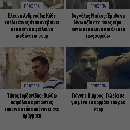
ΠΡΟΣΩΠΑ
ΠΡΟΣΩΠΑ
Ελεάνα Ανδρεούδη: Κάθε
Βαγγέλης Μπίκος: Έμαθα να
καλλιτέχνης όταν ανεβαίνει
δίνω αξία στο ποιος είμαι
στη σκηνή οφείλει να
πάνω στη σκηνή και όχι στο
αισθάνεται σταρ
πως χορεύω
ΠΡΟΣΩΠΑ
ΠΡΟΣΩΠΑ
Tάσος Ιορδανίδης: Νιώθω
Γιάννης Νιάρρος: Τελείωσε
ασφάλεια κρατώντας
για μένα το κομμάτι του ροκ
ταπεινή στάση απέναντι στα
σταρ
πράγματα