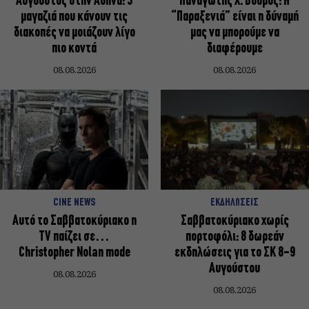
Αύγουστος στην Αθήνα: 5
Παναγώτης Χ. Βούρος: Η
μαγαζιά που κάνουν τις
“Παραξενιά” είναι η δύναμή
διακοπές να μοιάζουν λίγο
μας να μπορούμε να
πιο κοντά
διαφέρουμε
08.08.2026
08.08.2026
CINE NEWS
ΕΚΔΗΛΩΣΕΙΣ
Αυτό το Σαββατοκύριακο η
Σαββατοκύριακο χωρίς
TV παίζει σε…
πορτοφόλι: 8 δωρεάν
Christopher Nolan mode
εκδηλώσεις για το ΣΚ 8-9
Αυγούστου
08.08.2026
08.08.2026