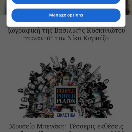
ΕΙΚΑΣΤΙΚΑ
Manage options
Μετεώρημα Ι-II: Στα Κύθηρα, η
ζωγραφική της Βασιλικής Κοσκινιώτου
“συναντά” τoν Νίκο Καρούζο
ΕΙΚΑΣΤΙΚΑ
Μουσείο Μπενάκη: Τέσσερις εκθέσεις