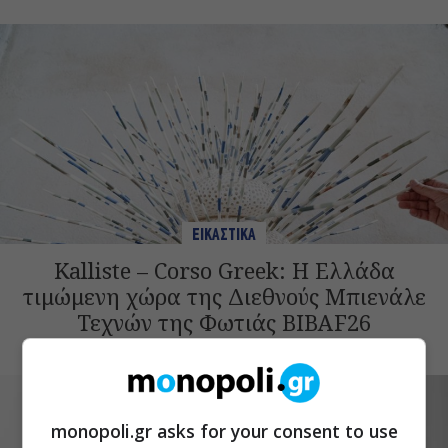
ΕΙΚΑΣΤΙΚΑ
Kalliste – Corso Greek: Η Ελλάδα
τιμώμενη χώρα της Διεθνούς Μπιενάλε
Τεχνών της Φωτιάς BIBAF26
monopoli.gr asks for your consent to use