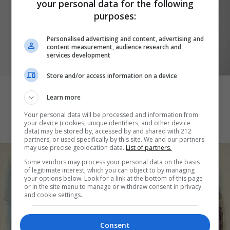
your personal data for the following
purposes:
Personalised advertising and content, advertising and
content measurement, audience research and
services development
ΕΙΚΑΣΤΙΚΑ
Store and/or access information on a device
Ιόλη Τζανετάκη: Το θραύσμα είναι ένας
Learn more
τρόπος να σκεφτούμε τη σχέση μας με
την ιστορία και τη μνήμη
Your personal data will be processed and information from
your device (cookies, unique identifiers, and other device
data) may be stored by, accessed by and shared with 212
partners, or used specifically by this site. We and our partners
may use precise geolocation data.
List of partners.
Some vendors may process your personal data on the basis
of legitimate interest, which you can object to by managing
your options below. Look for a link at the bottom of this page
or in the site menu to manage or withdraw consent in privacy
and cookie settings.
Consent