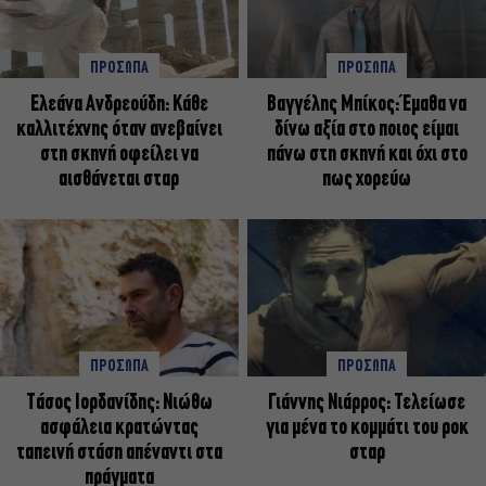
ΠΡΟΣΩΠΑ
ΠΡΟΣΩΠΑ
Ελεάνα Ανδρεούδη: Κάθε
Βαγγέλης Μπίκος: Έμαθα να
καλλιτέχνης όταν ανεβαίνει
δίνω αξία στο ποιος είμαι
στη σκηνή οφείλει να
πάνω στη σκηνή και όχι στο
αισθάνεται σταρ
πως χορεύω
ΠΡΟΣΩΠΑ
ΠΡΟΣΩΠΑ
Tάσος Ιορδανίδης: Νιώθω
Γιάννης Νιάρρος: Τελείωσε
ασφάλεια κρατώντας
για μένα το κομμάτι του ροκ
ταπεινή στάση απέναντι στα
σταρ
πράγματα