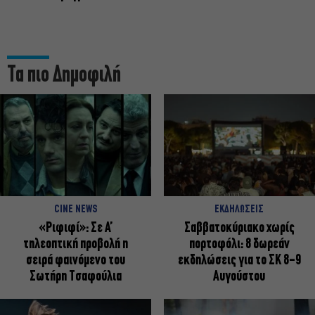
Τα πιο Δημοφιλή
CINE NEWS
ΕΚΔΗΛΩΣΕΙΣ
«Ριφιφί»: Σε Α’
Σαββατοκύριακο χωρίς
τηλεοπτική προβολή η
πορτοφόλι: 8 δωρεάν
σειρά φαινόμενο του
εκδηλώσεις για το ΣΚ 8-9
Σωτήρη Τσαφούλια
Αυγούστου