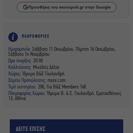
Προσθήκη του monopoli.gr στην Google
ΠΛΗΡΟΦΟΡΙΕΣ
Ημερομηνία:
Σάββατο 11 Οκτωβρίου, Πέμπτη 16 Οκτωβρίου,
Σάββατο 1η Νοεμβρίου
Ώρα έναρξης:
20:00
Καλλιτέχνης:
Μιχάλης Δέλτα
Χώρος:
Ίδρυμα Β&Ε Γουλανδρή
Σημεία Προπώλησης:
more.com
Τιμή εισιτηρίου:
20€, Για Β&Ε Members 16€
Πληροφορίες Χώρου:
Ίδρυμα Β. & Ε. Γουλανδρή, Ερατοσθένους
13, Αθήνα
ΔΕΙΤΕ ΕΠΙΣΗΣ