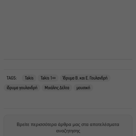
TAGS:
Takis
Takis 1∞
Ίδρυμα Β. και Ε. Γουλανδρή
ίδρυμα γουλανδρή
Μιχάλης Δέλτα
μουσική
Βρείτε περισσότερα άρθρα μας στα αποτελέσματα
αναζητησης