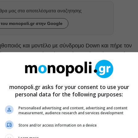
ρθρα μας στα αποτελέσματα αναζητησης
του monopoli.gr στην Google
 ηθοποιός και μοντέλο με σύνδρομο Down και πήρε τον
νία της Disney μετά από οντισιόν αφού ξεχώρισε ανάμεσα
αμένων Αγοριών»,
Slightly
, και γράφει ιστορία ως ο
monopoli.gr asks for your consent to use your
υ θα έχει πρωταγωνιστικό ρόλο σε ταινία μεγάλου
personal data for the following purposes:
Personalised advertising and content, advertising and content
measurement, audience research and services development
ΔΙΑΒΑΣΤΕ ΑΚΟΜΑ
Store and/or access information on a device
M-Power Festival: Με δύναμη για την
αναπηρία