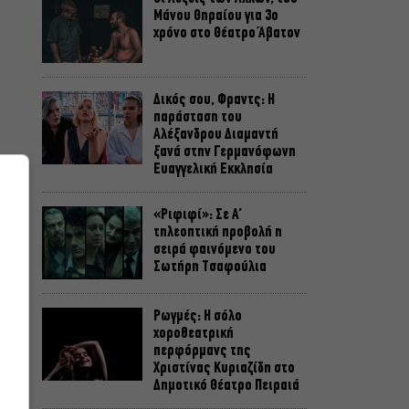
Μάνου Θηραίου για 3ο
χρόνο στο Θέατρο Άβατον
Δικός σου, Φραντς: Η
παράσταση του
Αλέξανδρου Διαμαντή
ξανά στην Γερμανόφωνη
Ευαγγελική Εκκλησία
«Ριφιφί»: Σε Α’
τηλεοπτική προβολή η
σειρά φαινόμενο του
Σωτήρη Τσαφούλια
Ρωγμές: Η σόλο
χοροθεατρική
περφόρμανς της
Χριστίνας Κυριαζίδη στο
Δημοτικό Θέατρο Πειραιά