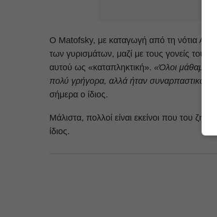
Ο Matofsky, με καταγωγή από τη νότια Αγγλί
των γυρισμάτων, μαζί με τους γονείς του, κ
αυτού ως «καταπληκτική».
«Όλοι μάθαμε ξι
πολύ γρήγορα, αλλά ήταν συναρπαστικό κα
σήμερα ο ίδιος.
Μάλιστα, πολλοί είναι εκείνοι που του ζητ
ίδιος.