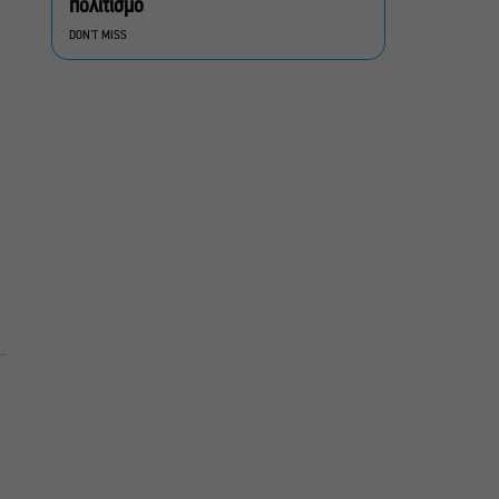
πολιτισμό
Μια μικρή παρηγοριά:
DON'T MISS
Πέντε διηγήματα του
Ρέυμοντ Κάρβερ γίνονται
παράσταση στο studio
Μαυρομιχάλη
Ραντεβού στα Σινεμά #6:
Κάρμεν, εκεί όπου η
γειτονιά δίνει σινεφίλ
ραντεβού