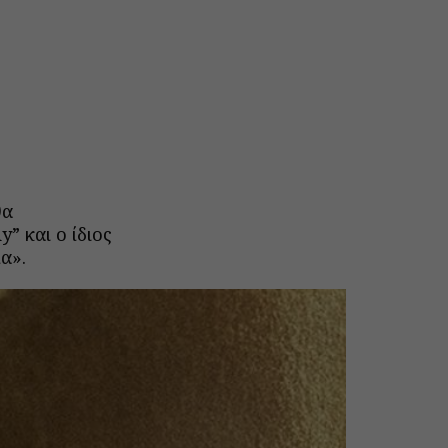
θα
” και ο ίδιος
α».