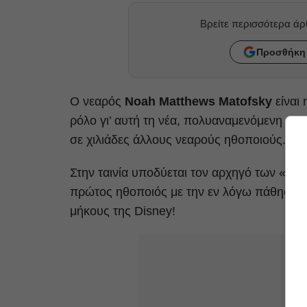
Βρείτε περισσότερα ά
Προσθήκη 
Ο νεαρός
Noah Matthews Matofsky
είναι
ρόλο γι’ αυτή τη νέα, πολυαναμενόμενη ται
σε χιλιάδες άλλους νεαρούς ηθοποιούς.
Στην ταινία υποδύεται τον αρχηγό των «Χ
πρώτος ηθοποιός με την εν λόγω πάθηση πο
μήκους της Disney!