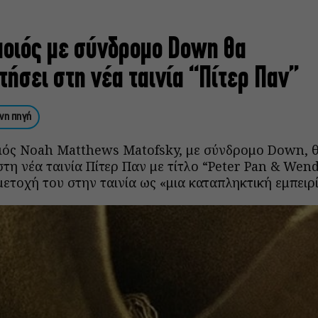
ποιός με σύνδρομο Down θα
ήσει στη νέα ταινία “Πίτερ Παν”
νη πηγή
ιός Noah Matthews Matofsky, με σύνδρομο Down, 
η νέα ταινία Πίτερ Παν με τίτλο “Peter Pan & Wendy
ετοχή του στην ταινία ως «μια καταπληκτική εμπειρί