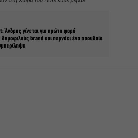
υν στη Χώρα του Ποτέ κάθε μέρα».
et: Άνδρας γίνεται για πρώτη φορά
 δημοφιλούς brand και περνάει ένα σπουδαίο
συμπερίληψη