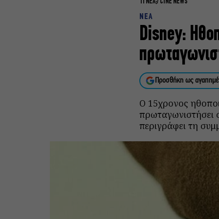
ΤΙ ΝΕΑ;
CINE NEWS
ΝΕΑ
Disney: Ηθο
πρωταγωνιστ
Προσθήκη ως αγαπημέ
Ο 15χρονος ηθοπο
πρωταγωνιστήσει στ
περιγράφει τη συμμ