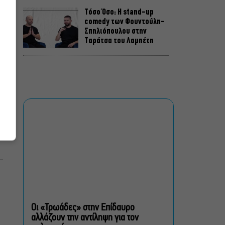
Τόσο Όσο: Η stand-up
comedy των Φουντούλη-
Σπηλιόπουλου στην
Ταράτσα του Λαμπέτη
Μιρέλα Πάχου – Αδάμ
Τσαρούχης: Τα αξέχαστα
ντουέτα του ελληνικού
σινεμά στην Ταράτσα του
Λαμπέτη
Μουσική Τεχνόπολη 2026:
Η συναυλιακή σεζόν
κορυφώνεται τον
Σεπτέμβριο
Τουλάχιστον 1.500 έλεγχοι
σε 300 παραλίες –
Πρόστιμα έως 73.000€ για
Οι «Τρωάδες» στην Επίδαυρο
αυθαίρετες καταλήψεις
αλλάζουν την αντίληψη για τον