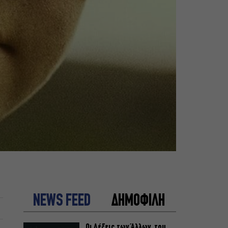
NEWS FEED
ΔΗΜΟΦΙΛΗ
Οι Λέξεις των Άλλων, του