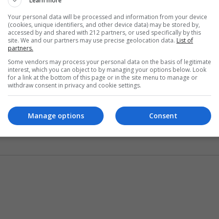
Learn more
Your personal data will be processed and information from your device
(cookies, unique identifiers, and other device data) may be stored by,
accessed by and shared with 212 partners, or used specifically by this
α, ταξίδεψε στο Βανκούβερ για έξι μήνες για τις ανάγκες
site. We and our partners may use precise geolocation data.
List of
partners.
αι μάλιστα περιγράφει την όλη αυτή εμπειρία του ταξιδιού
Some vendors may process your personal data on the basis of legitimate
φομαχία, που μου άρεσε. Είχα πολλά λόγια για να μάθω
interest, which you can object to by managing your options below. Look
for a link at the bottom of this page or in the site menu to manage or
ι το απόλαυσα πραγματικά»
, αναφέρει χαρακτηριστικά
withdraw consent in privacy and cookie settings.
Manage options
Consent
ούν ήδη αυτόγραφο:
«Είμαι λίγο σαν ήρωας»
, σχολιάζει ο