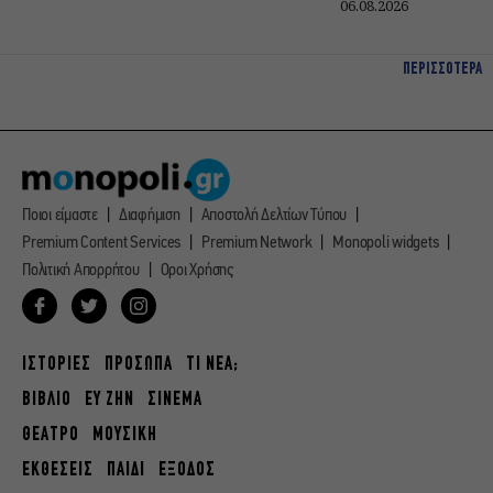
06.08.2026
ΠΕΡΙΣΣΟΤΕΡΑ
Ποιοι είμαστε
Διαφήμιση
Αποστολή Δελτίων Τύπου
Premium Content Services
Premium Network
Monopoli widgets
Πολιτική Απορρήτου
Οροι Χρήσης
ΙΣΤΟΡΙΕΣ
ΠΡΟΣΩΠΑ
ΤΙ ΝΕΑ;
ΒΙΒΛΙΟ
ΕΥ ΖΗΝ
ΣΙΝΕΜΑ
ΘΕΑΤΡΟ
ΜΟΥΣΙΚΗ
ΕΚΘΕΣΕΙΣ
ΠΑΙΔΙ
ΕΞΟΔΟΣ