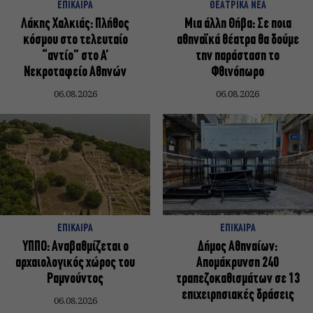
ΕΠΙΚΑΙΡΑ
ΘΕΑΤΡΙΚΑ ΝΕΑ
Λάκης Χαλκιάς: Πλήθος
Μια άλλη Θήβα: Σε ποια
κόσμου στο τελευταίο
αθηναϊκά θέατρα θα δούμε
“αντίο” στο Α’
την παράσταση το
Νεκροταφείο Αθηνών
Φθινόπωρο
06.08.2026
06.08.2026
ΕΠΙΚΑΙΡΑ
ΕΠΙΚΑΙΡΑ
ΥΠΠΟ: Αναβαθμίζεται ο
Δήμος Αθηναίων:
αρχαιολογικός χώρος του
Απομάκρυνση 240
Ραμνούντος
τραπεζοκαθισμάτων σε 13
επιχειρησιακές δράσεις
06.08.2026