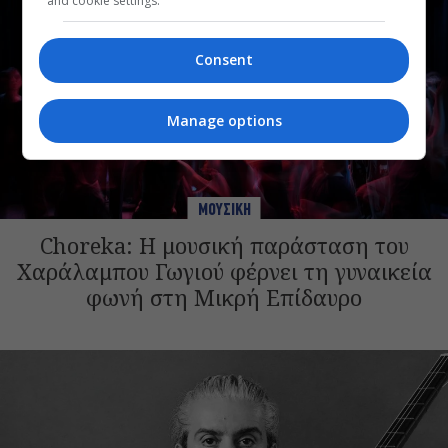
and cookie settings.
Consent
Manage options
ΜΟΥΣΙΚΗ
Choreka: Η μουσική παράσταση του
Χαράλαμπου Γωγιού φέρνει τη γυναικεία
φωνή στη Μικρή Επίδαυρο