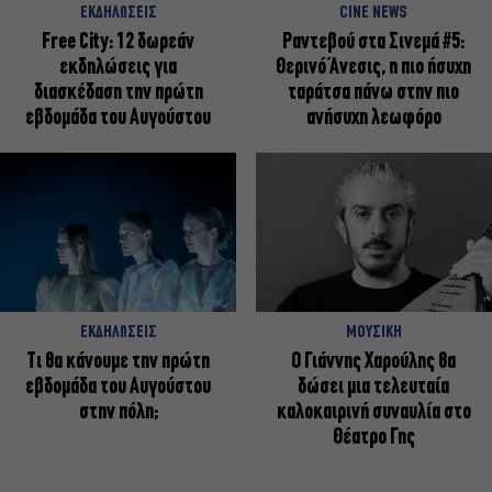
ΕΚΔΗΛΩΣΕΙΣ
CINE NEWS
Free City: 12 δωρεάν
Ραντεβού στα Σινεμά #5:
εκδηλώσεις για
Θερινό Άνεσις, η πιο ήσυχη
διασκέδαση την πρώτη
ταράτσα πάνω στην πιο
εβδομάδα του Αυγούστου
ανήσυχη λεωφόρο
ΕΚΔΗΛΩΣΕΙΣ
ΜΟΥΣΙΚΗ
Τι θα κάνουμε την πρώτη
Ο Γιάννης Χαρούλης θα
εβδομάδα του Αυγούστου
δώσει μια τελευταία
στην πόλη;
καλοκαιρινή συναυλία στο
Θέατρο Γης