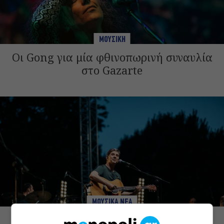
ΜΟΥΣΙΚΗ
Οι Gong για μία φθινοπωρινή συναυλία
στο Gazarte
ΜΟΥΣΙΚΑ ΝΕΑ
Σωκράτης Μάλαμας: Τον Σεπτέμβριο