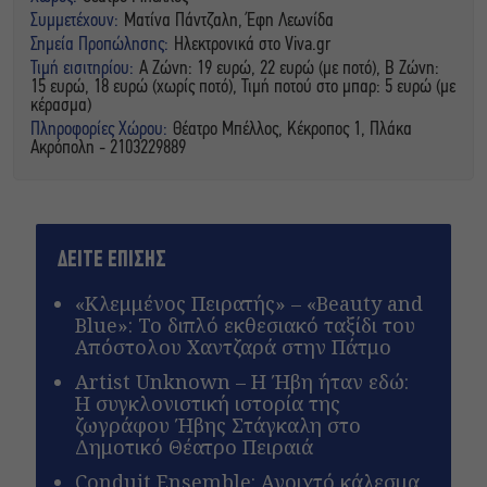
Συμμετέχουν:
Ματίνα Πάντζαλη, Έφη Λεωνίδα
Σημεία Προπώλησης:
Ηλεκτρονικά στο Viva.gr
Τιμή εισιτηρίου:
Α Ζώνη: 19 ευρώ, 22 ευρώ (με ποτό), Β Ζώνη:
15 ευρώ, 18 ευρώ (χωρίς ποτό), Τιμή ποτού στο μπαρ: 5 ευρώ (με
κέρασμα)
Πληροφορίες Χώρου:
Θέατρο Μπέλλος, Κέκροπος 1, Πλάκα
Ακρόπολη - 2103229889
ΔΕΙΤΕ ΕΠΙΣΗΣ
«Κλεμμένος Πειρατής» – «Beauty and
Blue»: Το διπλό εκθεσιακό ταξίδι του
Απόστολου Χαντζαρά στην Πάτμο
Artist Unknown – Η Ήβη ήταν εδώ:
Η συγκλονιστική ιστορία της
ζωγράφου Ήβης Στάγκαλη στο
Δημοτικό Θέατρο Πειραιά
Conduit Ensemble: Ανοιχτό κάλεσμα