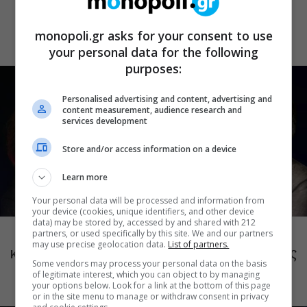
στο Κατράκειο για δύο τελευταίες
καλοκαιρινές συναυλίες
monopoli.gr asks for your consent to use
your personal data for the following
purposes:
Personalised advertising and content, advertising and
content measurement, audience research and
services development
Store and/or access information on a device
Learn more
Your personal data will be processed and information from
ΜΟΥΣΙΚΗ
your device (cookies, unique identifiers, and other device
data) may be stored by, accessed by and shared with 212
Το Ροκ το Ελληνικό: Κώστας Τουρνάς
partners, or used specifically by this site. We and our partners
may use precise geolocation data.
List of partners.
και Διονύσης Τσακνής στο Θέατρο Άλσος
Some vendors may process your personal data on the basis
ΔΕΗ
of legitimate interest, which you can object to by managing
your options below. Look for a link at the bottom of this page
or in the site menu to manage or withdraw consent in privacy