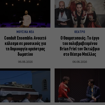
ΜΟΥΣΙΚΑ ΝΕΑ
ΘΕΑΤΡΟ
Conduit Ensemble: Ανοιχτό
Ο Θαυματοποιός: Το έργο
κάλεσμα σε μουσικούς για
του πολυβραβευμένου
τη δημιουργία ορχήστρας
Brian Friel τον Οκτώβριο
δωματίου
στο Θέατρο Μπέλλος
06.08.2026
06.08.2026