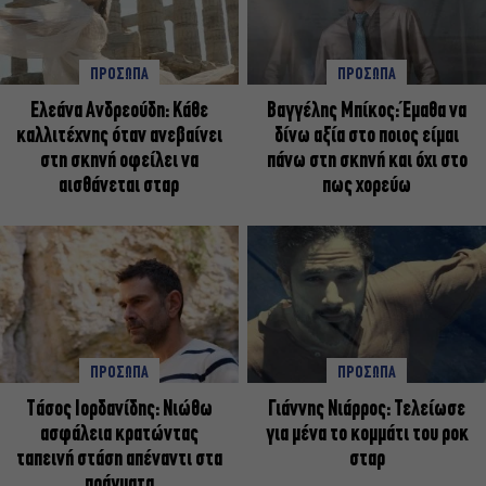
ΠΡΟΣΩΠΑ
ΠΡΟΣΩΠΑ
Ελεάνα Ανδρεούδη: Κάθε
Βαγγέλης Μπίκος: Έμαθα να
καλλιτέχνης όταν ανεβαίνει
δίνω αξία στο ποιος είμαι
στη σκηνή οφείλει να
πάνω στη σκηνή και όχι στο
αισθάνεται σταρ
πως χορεύω
ΠΡΟΣΩΠΑ
ΠΡΟΣΩΠΑ
Tάσος Ιορδανίδης: Νιώθω
Γιάννης Νιάρρος: Τελείωσε
ασφάλεια κρατώντας
για μένα το κομμάτι του ροκ
ταπεινή στάση απέναντι στα
σταρ
πράγματα