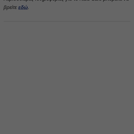
βρείτε
εδώ
.