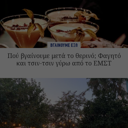
ΒΓΑΙΝΟΥΜΕ ΕΞΩ
Πού βγαίνουμε μετά το θερινό; Φαγητό
και τσιν-τσιν γύρω από το ΕΜΣΤ