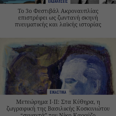
ΕΚΔΗΛΩΣΕΙΣ
Το 3ο Φεστιβάλ Ακροναυπλίας
επιστρέφει ως ζωντανή σκηνή
πνευματικής και λαϊκής ιστορίας
ΕΙΚΑΣΤΙΚΑ
Μετεώρημα Ι-II: Στα Κύθηρα, η
ζωγραφική της Βασιλικής Κοσκινιώτου
“συναντά” τoν Νίκο Καρούζο