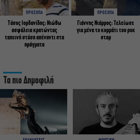
ΠΡΟΣΩΠΑ
ΠΡΟΣΩΠΑ
Tάσος Ιορδανίδης: Νιώθω
Γιάννης Νιάρρος: Τελείωσε
ασφάλεια κρατώντας
για μένα το κομμάτι του ροκ
ταπεινή στάση απέναντι στα
σταρ
πράγματα
Τα πιο Δημοφιλή