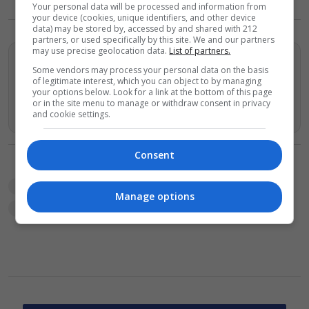
Your personal data will be processed and information from
your device (cookies, unique identifiers, and other device
data) may be stored by, accessed by and shared with 212
partners, or used specifically by this site. We and our partners
may use precise geolocation data.
List of partners.
Βρείτε περισσότερα άρθρα μας στα αποτελέσματα
Some vendors may process your personal data on the basis
αναζητησης
of legitimate interest, which you can object to by managing
your options below. Look for a link at the bottom of this page
or in the site menu to manage or withdraw consent in privacy
Προσθήκη του monopoli.gr στην Google
and cookie settings.
Consent
TAGS:
Athens Jazz
free city
In-Edit
Sophie Lies
Vassilina
δωρεάν
εκδηλώσεις
Νεφέλη Φασούλη
Manage options
προβολές ταινιών
συναυλίες