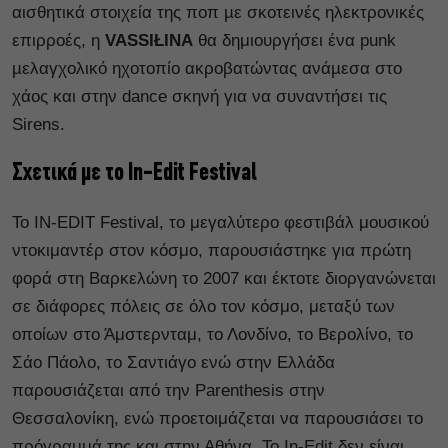
αισθητικά στοιχεία της ποπ µε σκοτεινές ηλεκτρονικές
επιρροές, η
VASSIŁINA
θα δημιουργήσει ένα punk
µελαγχολικό ηχοτοπίο ακροβατώντας ανάµεσα στο
χάος και στην dance σκηνή για να συναντήσει τις
Sirens.
Σχετικά με το In-Edit Festival
Το IN-EDIT Festival, το μεγαλύτερο φεστιβάλ μουσικού
ντοκιμαντέρ στον κόσμο, παρουσιάστηκε για πρώτη
φορά στη Βαρκελώνη το 2007 και έκτοτε διοργανώνεται
σε διάφορες πόλεις σε όλο τον κόσμο, μεταξύ των
οποίων στο Άμστερνταμ, το Λονδίνο, το Βερολίνο, το
Σάο Πάολο, το Σαντιάγο ενώ στην Ελλάδα
παρουσιάζεται από την Parenthesis στην
Θεσσαλονίκη, ενώ προετοιμάζεται να παρουσιάσει το
πρόγραμμά της και στην Αθήνα. Το In-Edit δεν είναι