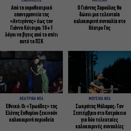
ΕΚΔΗΛΩΣΕΙΣ
ΜΟΥΣΙΚΗ
Από τη χοροθεατρική
Ο Γιάννης Χαρούλης θα
επανερμηνεία της
δώσει μια τελευταία
«Αντιγόνης» έως τον
καλοκαιρινή συναυλία στο
Γιάννη Κότσιρα: 10+1
Θέατρο Γης
λόγοι να βγεις από το σπίτι
αυτό το ΠΣΚ
ΘΕΑΤΡΙΚΑ ΝΕΑ
ΜΟΥΣΙΚΑ ΝΕΑ
Εθνικό: Οι «Τρωάδες» της
Σωκράτης Μάλαμας: Τον
Ελένης Ευθυμίου ξεκινούν
Σεπτέμβριο στο Κατράκειο
καλοκαιρινή περιοδεία
για δύο τελευταίες
καλοκαιρινές συναυλίες