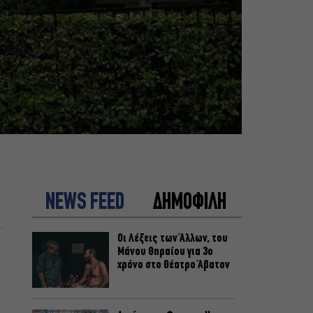
NEWS FEED
ΔΗΜΟΦΙΛΗ
Οι Λέξεις των Άλλων, του
Μάνου Θηραίου για 3ο
χρόνο στο Θέατρο Άβατον