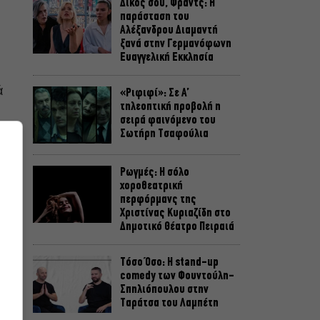
Δικός σου, Φραντς: Η
παράσταση του
Αλέξανδρου Διαμαντή
ξανά στην Γερμανόφωνη
Ευαγγελική Εκκλησία
ά
«Ριφιφί»: Σε Α’
τηλεοπτική προβολή η
σειρά φαινόμενο του
Σωτήρη Τσαφούλια
Ρωγμές: Η σόλο
χοροθεατρική
περφόρμανς της
Χριστίνας Κυριαζίδη στο
Δημοτικό Θέατρο Πειραιά
Τόσο Όσο: Η stand-up
comedy των Φουντούλη-
Σπηλιόπουλου στην
Ταράτσα του Λαμπέτη