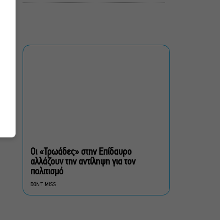
Μιρέλα Πάχου – Αδάμ
Τσαρούχης: Τα αξέχαστα
ντουέτα του ελληνικού
σινεμά στην Ταράτσα του
Λαμπέτη
Μουσική Τεχνόπολη 2026:
Η συναυλιακή σεζόν
κορυφώνεται τον
Σεπτέμβριο
Τουλάχιστον 1.500 έλεγχοι
σε 300 παραλίες –
Πρόστιμα έως 73.000€ για
Οι «Τρωάδες» στην Επίδαυρο
αυθαίρετες καταλήψεις
αλλάζουν την αντίληψη για τον
πολιτισμό
Μια μικρή παρηγοριά:
DON'T MISS
Πέντε διηγήματα του
Ρέυμοντ Κάρβερ γίνονται
παράσταση στο studio