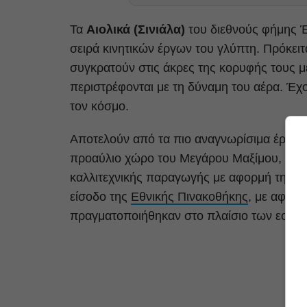
Τα
Αιολικά (Σινιάλα)
του διεθνούς φήμης 
σειρά κινητικών έργων του γλύπτη. Πρόκειτα
συγκρατούν στις άκρες της κορυφής τους 
περιστρέφονται με τη δύναμη του αέρα. Έχο
τον κόσμο.
Αποτελούν από τα πιο αναγνωρίσιμα έργα τ
προαύλιο χώρο του Μεγάρου Μαξίμου, στο π
καλλιτεχνικής παραγωγής με αφορμή τη 200
είσοδο της
Εθνικής Πινακοθήκης
, με αφορμ
πραγματοποιήθηκαν στο πλαίσιο των εορτα