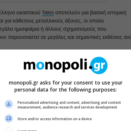
Έλληνα εικαστικού
Takis
αποτελούν μια βασική ιστορική
ι για κάθετους μεταλλικούς άξονες, οι οποίοι
μεγάλα ημισφαίρια ή άλλους σχηματισμούς που
υν παρουσιαστεί σε μεγάλες και σημαντικές εκθέσεις αν
ου καλλιτέχνη. Αυτή την περίοδο τα
Αιολικά
κοσμούν τον
λαίσιο της ανάδειξης της πλούσιας ελληνικής
η επέτειο της Ελληνικής Επανάστασης, αλλά και την
monopoli.gr asks for your consent to use your
ή τα εγκαίνια του νέου της κτιρίου που
personal data for the following purposes:
σμών της 25ης Μαρτίου.
Personalised advertising and content, advertising and content
measurement, audience research and services development
Store and/or access information on a device