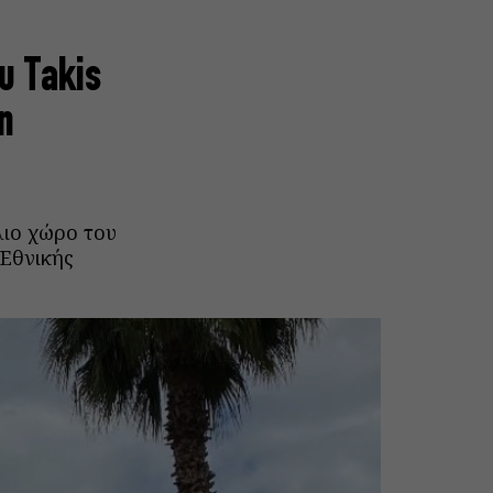
υ Takis
η
λιο χώρο του
 Εθνικής