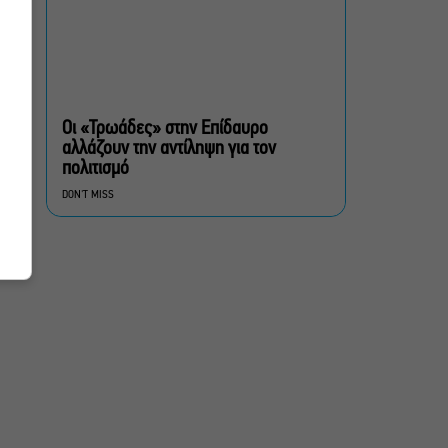
Θέατρο Γης
πολίτες β’ κατηγορίας,
του Brian Friel για β’
σεζόν στο Θέατρο Τζένη
Οι «Τρωάδες» στην Επίδαυρο
Καρέζη
αλλάζουν την αντίληψη για τον
πολιτισμό
Στο «κόκκινο» ο κίνδυνος
DON'T MISS
πυρκαγιάς σήμερα σε
Αττική, Στερεά Ελλάδα και
Βόρειο Αιγαίο
Έλενα Χούντα: Μουσικό
Φεστιβάλ Αίγινας, ένας
πολιτιστικός θεσμός με
διάρκεια