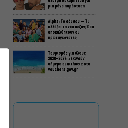
Θέατρο Λυκαβηττού για
μια μόνο παράσταση
Alpha: Το σόι σου – Τι
αλλάζει τη νέα σεζόν; Όσα
αποκαλύπτουν οι
πρωταγωνιστές
Τουρισμός για όλους
2026-2027: Ξεκινούν
σήμερα οι αιτήσεις στο
vouchers.gov.gr
Η μεγάλη φωτιά από τον
Κιθαιρώνα έως το Πόρτο
Γερμενό, σ’ ένα
συγκλονιστικό timelapse
Ο Γιάννης Χαρούλης θα
δώσει μια τελευταία
καλοκαιρινή συναυλία στο