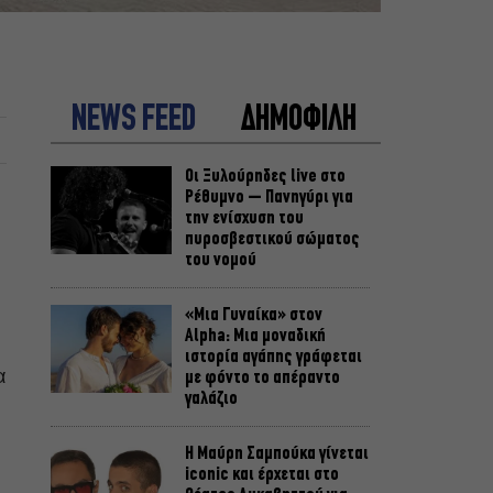
NEWS FEED
ΔΗΜΟΦΙΛΗ
Οι Ξυλούρηδες live στο
Ρέθυμνο – Πανηγύρι για
την ενίσχυση του
πυροσβεστικού σώματος
του νομού
«Μια Γυναίκα» στον
Alpha: Μια μοναδική
ιστορία αγάπης γράφεται
α
με φόντο το απέραντο
γαλάζιο
Η Μαύρη Σαμπούκα γίνεται
iconic και έρχεται στο