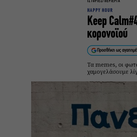
ΙΣΤΟΡΙΕΣ
ΠΕΡΙΕΡΓΑ
HAPPY HOUR
Keep Calm#4
κορονοϊού
Προσθήκη ως αγαπημέ
Τα memes, οι φωτο
χαμογελάσουμε λίγ