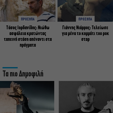
ΠΡΟΣΩΠΑ
ΠΡΟΣΩΠΑ
Tάσος Ιορδανίδης: Νιώθω
Γιάννης Νιάρρος: Τελείωσε
ασφάλεια κρατώντας
για μένα το κομμάτι του ροκ
ταπεινή στάση απέναντι στα
σταρ
πράγματα
Τα πιο Δημοφιλή