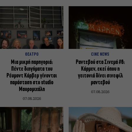
ΘΕΑΤΡΟ
CINE NEWS
Μια μικρή παρηγοριά:
Ραντεβού στα Σινεμά #6:
Πέντε διηγήματα του
Κάρμεν, εκεί όπου η
Ρέυμοντ Κάρβερ γίνονται
γειτονιά δίνει σινεφίλ
παράσταση στο studio
ραντεβού
Μαυρομιχάλη
07.08.2026
07.08.2026