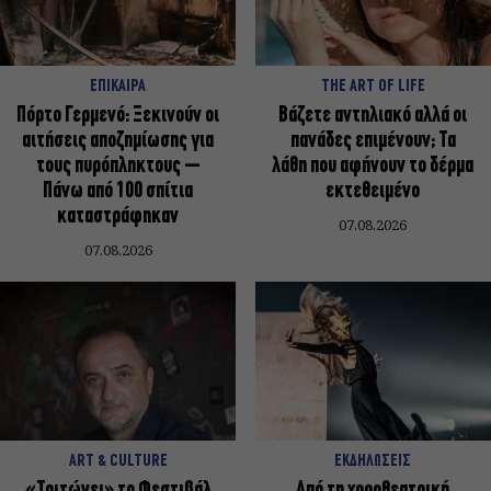
ΕΠΙΚΑΙΡΑ
THE ART OF LIFE
Πόρτο Γερμενό: Ξεκινούν οι
Βάζετε αντηλιακό αλλά οι
αιτήσεις αποζημίωσης για
πανάδες επιμένουν; Τα
τους πυρόπληκτους –
λάθη που αφήνουν το δέρμα
Πάνω από 100 σπίτια
εκτεθειμένο
καταστράφηκαν
07.08.2026
07.08.2026
ART & CULTURE
ΕΚΔΗΛΩΣΕΙΣ
«Τριτώνει» το Φεστιβάλ
Από τη χοροθεατρική