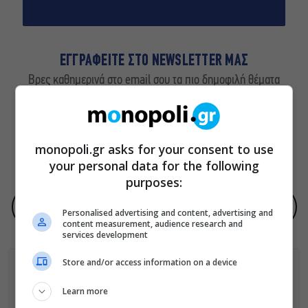
ΕΓΓΡΑΦΕΙΤΕ ΣΤΟ NEWSLETTER ΜΑΣ
Βρες καθημερινά στο email σου τα πιο δημοφιλή θέματα
του Monopoli.gr και ό,τι καλύτερο συμβαίνει στην πόλη!
monopoli.gr asks for your consent to use
ΠΟΛΙΤΙΚΗ ΠΡΟΣΤΑΣΙΑΣ ΑΠΟΡΡΗΤΟΥ
your personal data for the following
purposes:
Προσθήκη του monopoli.gr ως προτεινόμενη πηγή στην Google
Personalised advertising and content, advertising and
content measurement, audience research and
services development
Store and/or access information on a device
Learn more
ΑΚΟΛΟΥΘΗΣΕ ΤΟ MONOPOLI.GR ΚΑΙ ΣΤΟ INSTAGRAM!