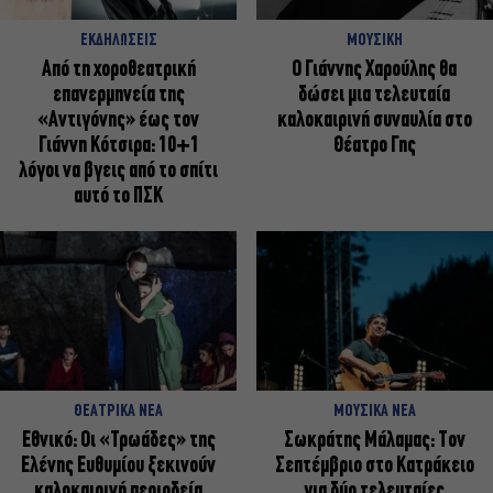
ΕΚΔΗΛΩΣΕΙΣ
ΜΟΥΣΙΚΗ
Από τη χοροθεατρική
Ο Γιάννης Χαρούλης θα
επανερμηνεία της
δώσει μια τελευταία
«Αντιγόνης» έως τον
καλοκαιρινή συναυλία στο
Γιάννη Κότσιρα: 10+1
Θέατρο Γης
λόγοι να βγεις από το σπίτι
αυτό το ΠΣΚ
ΘΕΑΤΡΙΚΑ ΝΕΑ
ΜΟΥΣΙΚΑ ΝΕΑ
Εθνικό: Οι «Τρωάδες» της
Σωκράτης Μάλαμας: Τον
Ελένης Ευθυμίου ξεκινούν
Σεπτέμβριο στο Κατράκειο
καλοκαιρινή περιοδεία
για δύο τελευταίες