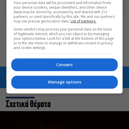
Your personal data will be processed and information from
ΑΚΟΛΟΥΘΗΣΤΕ ΤΟ
MONOPOLI.GR ΣΤΟ GOOGLE NEWS
ΓΙΑ
your device (cookies, unique identifiers, and other device
ΟΛΕΣ ΤΙΣ ΕΙΔΗΣΕΙΣ ΤΗΣ ΗΜΕΡΑΣ
data) may be stored by, accessed by and shared with 212
partners, or used specifically by this site. We and our partners
may use precise geolocation data.
List of partners.
Some vendors may process your personal data on the basis
Οι «Τρωάδες» στην Επίδαυρο
of legitimate interest, which you can object to by managing
αλλάζουν την αντίληψη για
your options below. Look for a link at the bottom of this page
or in the site menu to manage or withdraw consent in privacy
τον πολιτισμό
and cookie settings.
Consent
ΠΕΡΙΣΣΟΤΕΡΑ ΑΠΟ CINE NEWS
Manage options
Σχετικά Θέματα