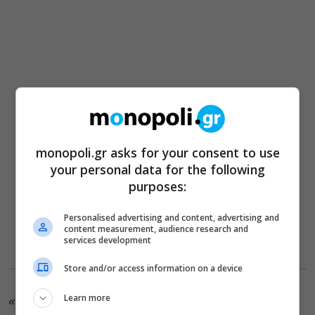
monopoli.gr asks for your consent to use
your personal data for the following
purposes:
Personalised advertising and content, advertising and
content measurement, audience research and
services development
Store and/or access information on a device
Learn more
«To Grips όπως και άλλα θέατρα για νέους έχουν τη