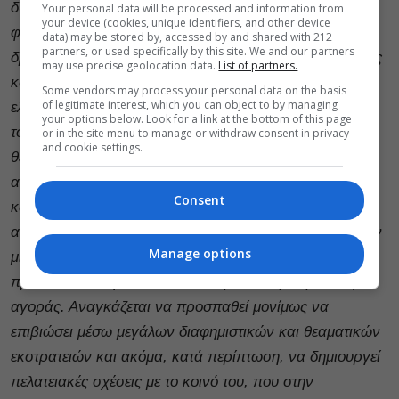
δυνατότητα να κάνουν πολλές παραγωγές, να μη
Your personal data will be processed and information from
your device (cookies, unique identifiers, and other device
φοβούνται την αποτυχία, μπορούν και επενδύουν σε
data) may be stored by, accessed by and shared with 212
partners, or used specifically by this site. We and our partners
δράσεις και έρευνες και να χτίζουν διεθνείς συνεργασίες
may use precise geolocation data.
List of partners.
και συναντήσεις. Αυτό που ίσως στην περίπτωση της
Some vendors may process your personal data on the basis
of legitimate interest, which you can object to by managing
ελληνικής πραγματικότητας περιέχει μια αντίφαση, είναι
your options below. Look for a link at the bottom of this page
το γεγονός ότι δεν υπάρχουν χρηματοδοτήσεις για το
or in the site menu to manage or withdraw consent in privacy
and cookie settings.
θέατρο για παιδιά και νέους διότι θεωρείται – με κοινή
αποδοχή της θεατρικής σκηνής στην Αθήνα – εμπορικό
Consent
και ιδιαίτερα ανταγωνιστικό. Δεν μπορεί, δηλαδή, να
αναγνωριστεί ως μια καλλιτεχνική αξία ή ακόμα και σαν
Manage options
μια παιδαγωγική λειτουργία. Είναι ένα προϊόν που
πρέπει να ανταγωνίζεται άλλα προϊόντα με όρους της
αγοράς. Αναγκάζεται να προσπαθεί μονίμως να
επιβιώσει μέσω μεγάλων διαφημιστικών και θεαματικών
εκστρατειών και ακόμα, κατά περίπτωση, να δημιουργεί
πελατειακές σχέσεις με το κοινό του, που στην