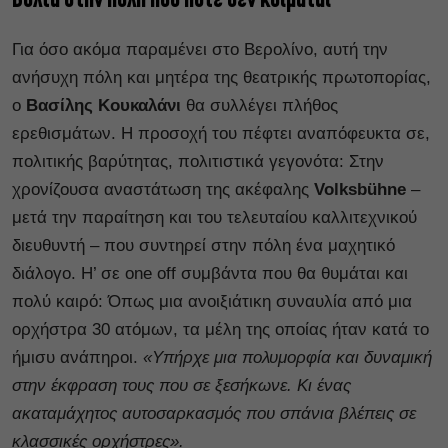
Βόλτα στην πόλη που ποτέ δεν κοιμάται
Για όσο ακόμα παραμένει στο Βερολίνο, αυτή την
ανήσυχη πόλη και μητέρα της θεατρικής πρωτοπορίας,
ο
Βασίλης Κουκαλάνι
θα συλλέγει πλήθος
ερεθισμάτων. Η προσοχή του πέφτει αναπόφευκτα σε,
πολιτικής βαρύτητας, πολιτιστικά γεγονότα: Στην
χρονίζουσα αναστάτωση της ακέφαλης
Volksbühne
–
μετά την παραίτηση και του τελευταίου καλλιτεχνικού
διευθυντή – που συντηρεί στην πόλη ένα μαχητικό
διάλογο. Η’ σε one off συμβάντα που θα θυμάται και
πολύ καιρό: Όπως μια ανοιξιάτικη συναυλία από μια
ορχήστρα 30 ατόμων, τα μέλη της οποίας ήταν κατά το
ήμισυ ανάπηροι.
«Υπήρχε μια πολυμορφία και δυναμική
στην έκφραση τους που σε ξεσήκωνε. Κι ένας
ακαταμάχητος αυτοσαρκασμός που σπάνια βλέπεις σε
κλασσικές ορχήστρες».