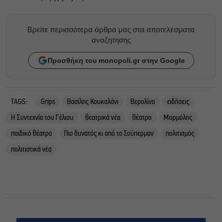
Βρείτε περισσότερα άρθρα μας στα αποτελέσματα
αναζητησης
Προσθήκη του monopoli.gr στην Google
TAGS:
Grips
Βασίλης Κουκαλάνι
Βερολίνο
ειδήσεις
Η Συντεχνία του Γέλιου
θεατρικά νέα
θέατρο
Μορμόλης
παιδικό θέατρο
Πιο δυνατός κι από το Σούπερμαν
πολιτισμός
πολιτιστικά νέα