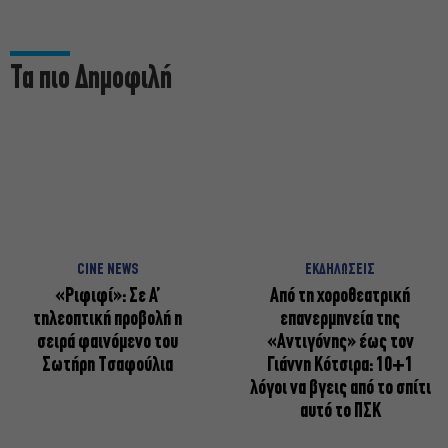
Τα πιο Δημοφιλή
CINE NEWS
ΕΚΔΗΛΩΣΕΙΣ
«Ριφιφί»: Σε Α’
Από τη χοροθεατρική
τηλεοπτική προβολή η
επανερμηνεία της
σειρά φαινόμενο του
«Αντιγόνης» έως τον
Σωτήρη Τσαφούλια
Γιάννη Κότσιρα: 10+1
λόγοι να βγεις από το σπίτι
αυτό το ΠΣΚ