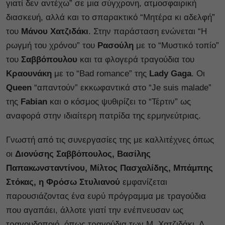
γιατί δεν αντέχω” σε μια σύγχρονη, ατμοσφαιρική
διασκευή, αλλά και το σπαρακτικό “Μητέρα κι αδελφή”
του
Μάνου Χατζιδάκι
. Στην παράσταση ενώνεται “Η
ρωγμή του χρόνου” του
Ρασούλη
με το “Μυστικό τοπίο”
του
Σαββόπουλου
και τα φλογερά τραγούδια του
Κραουνάκη
με το “Bad romance” της
Lady Gaga
. Οι
Queen
“απαντούν” εκκωφαντικά στο “Je suis malade”
της
Fabian
και ο κόσμος ψυθιρίζει το “Τέρτιν” ως
αναφορά στην ιδιαίτερη πατρίδα της ερμηνεύτριας.
Γνωστή από τις συνεργασίες της με καλλιτέχνες όπως
οι
Διονύσης Σαββόπουλος, Βασίλης
Παπακωνσταντίνου, Μίλτος Πασχαλίδης, Μπάμπης
Στόκας, η Φρόσω Στυλιανού
εμφανίζεται
παρουσιάζοντας ένα ευρύ πρόγραμμα με τραγούδια
που αγαπάει, άλλοτε γιατί την ενέπνευσαν ως
τραγουδοποιό, όπως τραγούδια των Μ. Χατζιδάκι, Δ.