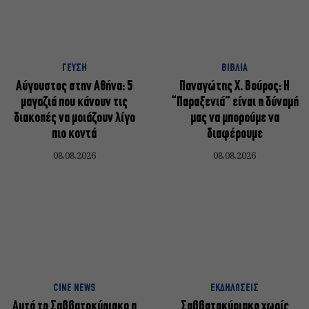
ΓΕΥΣΗ
ΒΙΒΛΙΑ
Αύγουστος στην Αθήνα: 5
Παναγώτης Χ. Βούρος: Η
μαγαζιά που κάνουν τις
“Παραξενιά” είναι η δύναμή
διακοπές να μοιάζουν λίγο
μας να μπορούμε να
πιο κοντά
διαφέρουμε
08.08.2026
08.08.2026
CINE NEWS
ΕΚΔΗΛΩΣΕΙΣ
Αυτό το Σαββατοκύριακο η
Σαββατοκύριακο χωρίς