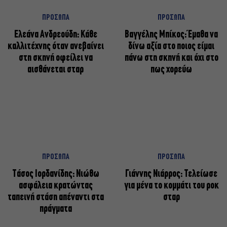
ΠΡΟΣΩΠΑ
ΠΡΟΣΩΠΑ
Ελεάνα Ανδρεούδη: Κάθε
Βαγγέλης Μπίκος: Έμαθα να
καλλιτέχνης όταν ανεβαίνει
δίνω αξία στο ποιος είμαι
στη σκηνή οφείλει να
πάνω στη σκηνή και όχι στο
αισθάνεται σταρ
πως χορεύω
ΠΡΟΣΩΠΑ
ΠΡΟΣΩΠΑ
Tάσος Ιορδανίδης: Νιώθω
Γιάννης Νιάρρος: Τελείωσε
ασφάλεια κρατώντας
για μένα το κομμάτι του ροκ
ταπεινή στάση απέναντι στα
σταρ
πράγματα