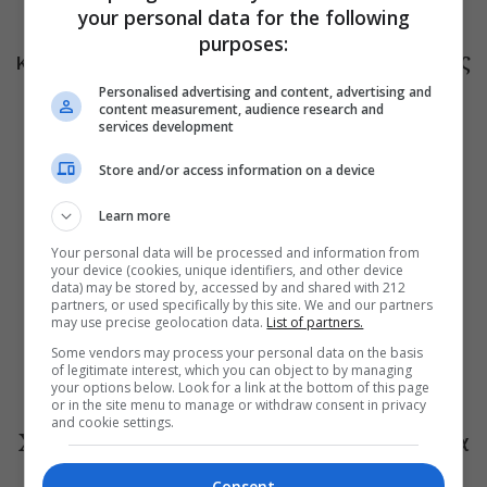
your personal data for the following
Το Ροκ το Ελληνικό: Κώστας Τουρνάς
purposes:
και Διονύσης Τσακνής στο Θέατρο Άλσος
ΔΕΗ
Personalised advertising and content, advertising and
content measurement, audience research and
services development
Store and/or access information on a device
Learn more
Your personal data will be processed and information from
your device (cookies, unique identifiers, and other device
data) may be stored by, accessed by and shared with 212
partners, or used specifically by this site. We and our partners
may use precise geolocation data.
List of partners.
Some vendors may process your personal data on the basis
of legitimate interest, which you can object to by managing
ΜΟΥΣΙΚΗ
your options below. Look for a link at the bottom of this page
or in the site menu to manage or withdraw consent in privacy
Choreka: Η μουσική παράσταση του
and cookie settings.
Χαράλαμπου Γωγιού φέρνει τη γυναικεία
φωνή στη Μικρή Επίδαυρο
Consent