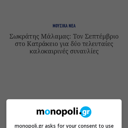
ΜΟΥΣΙΚΑ ΝΕΑ
Σωκράτης Μάλαμας: Τον Σεπτέμβριο
στο Κατράκειο για δύο τελευταίες
καλοκαιρινές συναυλίες
monopoli.gr asks for your consent to use
ΜΟΥΣΙΚΗ