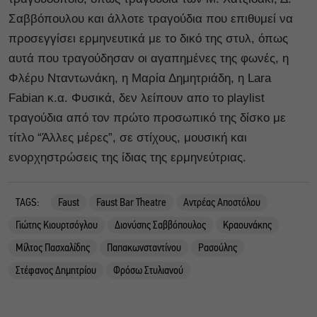
Σαββόπουλου και άλλοτε τραγούδια που επιθυμεί να
προσεγγίσει ερμηνευτικά με το δικό της στυλ, όπως
αυτά που τραγούδησαν οι αγαπημένες της φωνές, η
Φλέρυ Νταντωνάκη, η Μαρία Δημητριάδη, η Lara
Fabian κ.α. Φυσικά, δεν λείπουν απο το playlist
τραγούδια από τον πρώτο προσωπικό της δίσκο με
τίτλο “Άλλες μέρες”, σε στίχους, μουσική και
ενορχηστρώσεις της ίδιας της ερμηνεύτριας.
TAGS:
Faust
Faust Bar Theatre
Αντρέας Αποστόλου
Γιώτης Κιουρτσόγλου
Διονύσης Σαββόπουλος
Κραουνάκης
Μίλτος Πασχαλίδης
Παπακωνσταντίνου
Ρασούλης
Στέφανος Δημητρίου
Φρόσω Στυλιανού