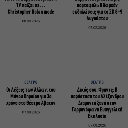
TV παίζει σε…
πορτοφόλι: 8 δωρεάν
Christopher Nolan mode
εκδηλώσεις για το ΣΚ 8-9
Αυγούστου
08.08.2026
08.08.2026
ΘΕΑΤΡΟ
ΘΕΑΤΡΟ
Οι Λέξεις των Άλλων, του
Δικός σου, Φραντς: Η
Μάνου Θηραίου για 3ο
παράσταση του Αλέξανδρου
χρόνο στο Θέατρο Άβατον
Διαμαντή ξανά στην
Γερμανόφωνη Ευαγγελική
07.08.2026
Εκκλησία
07.08.2026