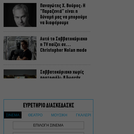
Παναγώτης Χ. Βούρος: Η
“Παραξενιά” είναι η
δύναμή μας να μπορούμε
να διαφέρουμε
Αυτό το Σαββατοκύριακο
η TV παίζει σε…
Christopher Nolan mode
Σαββατοκύριακο χωρίς
πορτοφόλι: 8 δωρεάν
εκδηλώσεις για το ΣΚ 8-9
Αυγούστου
Οι Λέξεις των Άλλων, του
Μάνου Θηραίου για 3ο
χρόνο στο Θέατρο Άβατον