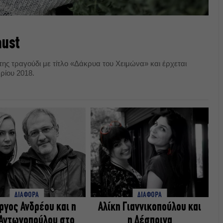
aust
της τραγούδι με τίτλο «Δάκρυα του Χειμώνα» και έρχεται
βρίου 2018.
ΔΙΑΦΟΡΑ
ΔΙΑΦΟΡΑ
ργος Ανδρέου και η
Αλίκη Γιαννικοπούλου και
 Αντωνοπούλου στο
η Δέσποινα