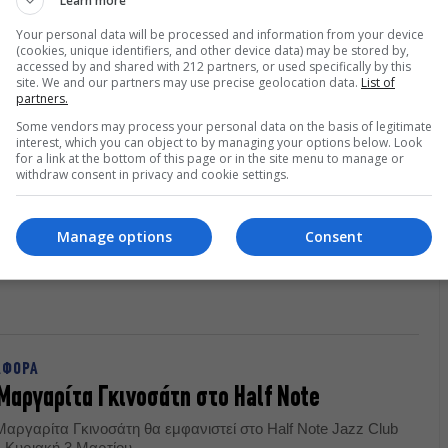
Learn more
Your personal data will be processed and information from your device
(cookies, unique identifiers, and other device data) may be stored by,
accessed by and shared with 212 partners, or used specifically by this
site. We and our partners may use precise geolocation data.
List of
partners.
Some vendors may process your personal data on the basis of legitimate
interest, which you can object to by managing your options below. Look
for a link at the bottom of this page or in the site menu to manage or
withdraw consent in privacy and cookie settings.
ον Ιανό
Manage options
Consent
ί στη σκηνή του Ιανού την Πέμπτη 28
ΑΦΟΡΑ
Μαργαρίτα Γκινοσάτη στο Half Note
Μαργαρίτα Γκινοσάτη θα εμφανιστεί στο Half Note Jazz Club
ν Κυριακή 3 Μαρτίου.