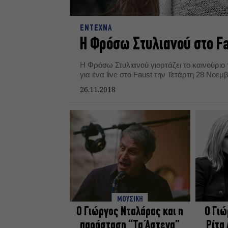
ΕΝΤΕΧΝΑ
Η Φρόσω Στυλιανού στο F
Η Φρόσω Στυλιανού γιορτάζει το καινούριο 
για ένα live στο Faust την Τετάρτη 28 Νοεμ
26.11.2018
ΜΟΥΣΙΚΗ
Ο Γιώργος Νταλάρας και η
Ο Γιώ
παράσταση “Τα Άστεγα”
Ρίτα