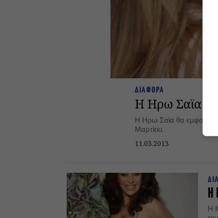
ΔΙΑΦΟΡΑ
Η Ηρω Σαϊα στ
Η Ηρω Σαϊα θα εμφανιστε
Μαρτίου.
11.03.2013
ΔΙ
Η 
Η 
τη