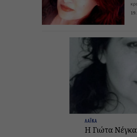
κρ
ώρε
19.
ΛΑΪΚΑ
Η Γιώτα Νέγκα