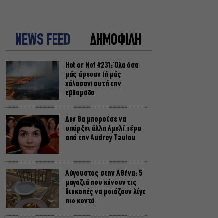
NEWS FEED
ΔΗΜΟΦΙΛΗ
Hot or Not #231: Όλα όσα
μάς άρεσαν (ή μάς
χάλασαν) αυτή την
εβδομάδα
Δεν θα μπορούσε να
υπάρξει άλλη Αμελί πέρα
από την Audrey Tautou
Αύγουστος στην Αθήνα: 5
μαγαζιά που κάνουν τις
διακοπές να μοιάζουν λίγο
πιο κοντά