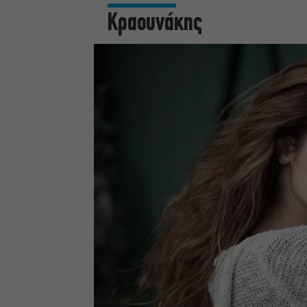
Κραουνάκης