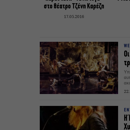
στο θέατρο Τζένη Καρέζη
17.05.2016
WE
Οι
τρ
Υπ
αυ
ακ
το
22.
δυν
θε
πα
ΕΝ
που
Η 
Χυ