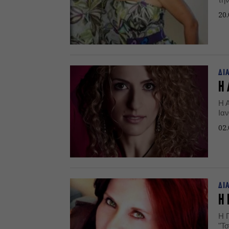
20.
ΔΙ
Η 
Η 
Ιαν
02.
ΔΙ
Η 
Η 
"Τσ