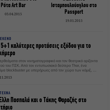
Ρότα Art Bar
Ισταμπουλούογλου στο
Passport
03.04.2015
19.01.2015
EKEND
 5+1 καλύτερες προτάσεις εξόδου για το
ιήμερο
ερθεάματα στον κινηματογραφικό και τον θεατρικό ορίζοντα
τού του ΠΣΚ. Από τον εντυπωσιακό δεύτερο Thor, ένα
όμα blockbuster με υπερήρωες από τον χώρο των κόμιξ, ως
 φαντασμαγορικό Tabac Rouge στη Στέγη, το θέαμα θα μπει
11.2013
ατά στις ζωές μας. Και μαζί υπάρχουν και άλλες, λιγότερο
αματικές, αλλά εξίσου ουσιώδεις προτάσεις, όπως η νέα
ράσταση του Βαγγέλη Θεοδωρόπουλου, η πρώτη ταινία
ΤΕΧΝΑ
 γύρισε ο Αϊζενστάιν και σημαντικές συναυλίες.
Έλλη Πασπαλά και ο Τάκης Φαραζής στο
τήριο