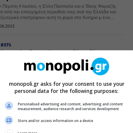
ν Πέμπτη 4 Ιουλίου, η Έλλη Πασπαλά και ο Τάκης Φαραζής
τά από την επιτυχημένη περιοδεία τους ανά την Ελλάδα και
 εξωτερικό επιστρέφουν αυτή τη φορά στο Xυτήριο μ ένα
όγραμμα αφιερωμένο στον έρωτα.
06.2013
ΑΦΟΡΑ
Μαργαρίτα Γκινοσάτη και ο Blaze Rivers στο
lf Note
Μαργαρίτα Γκινοσάτη και ο Blaze Rivers θα εμφανιστούν
 σκηνή του Half Note Jazz Club στις 28 Μαρτίου.
monopoli.gr asks for your consent to use your
03.2013
personal data for the following purposes:
Personalised advertising and content, advertising and content
measurement, audience research and services development
Store and/or access information on a device