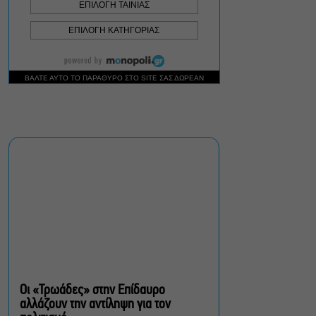
Δικός σου, Φραντς: Η
παράσταση του
Αλέξανδρου Διαμαντή
ξανά στην Γερμανόφωνη
Ευαγγελική Εκκλησία
«Ριφιφί»: Σε Α’
τηλεοπτική προβολή η
σειρά φαινόμενο του
Σωτήρη Τσαφούλια
Ρωγμές: Η σόλο
χοροθεατρική
περφόρμανς της
Χριστίνας Κυριαζίδη στο
Δημοτικό Θέατρο Πειραιά
Οι «Τρωάδες» στην Επίδαυρο
αλλάζουν την αντίληψη για τον