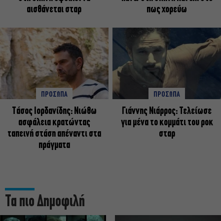
αισθάνεται σταρ
πως χορεύω
ΠΡΟΣΩΠΑ
ΠΡΟΣΩΠΑ
Tάσος Ιορδανίδης: Νιώθω
Γιάννης Νιάρρος: Τελείωσε
ασφάλεια κρατώντας
για μένα το κομμάτι του ροκ
ταπεινή στάση απέναντι στα
σταρ
πράγματα
Τα πιο Δημοφιλή