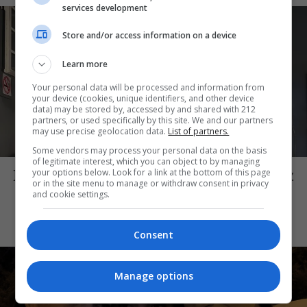
services development
Store and/or access information on a device
Learn more
Your personal data will be processed and information from
your device (cookies, unique identifiers, and other device
data) may be stored by, accessed by and shared with 212
partners, or used specifically by this site. We and our partners
may use precise geolocation data.
List of partners.
Some vendors may process your personal data on the basis
ΘΕΑΤΡΟ
of legitimate interest, which you can object to by managing
Μια μικρή παρηγοριά: Πέντε διηγήματα
your options below. Look for a link at the bottom of this page
or in the site menu to manage or withdraw consent in privacy
του Ρέυμοντ Κάρβερ γίνονται
and cookie settings.
παράσταση στο studio Μαυρομιχάλη
Consent
Manage options