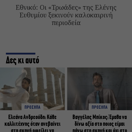
Εθνικό: Οι «Τρωάδες» της Ελένης
Ευθυμίου ξεκινούν καλοκαιρινή
περιοδεία
Δες κι αυτό
ΠΡΟΣΩΠΑ
ΠΡΟΣΩΠΑ
Ελεάνα Ανδρεούδη: Κάθε
Βαγγέλης Μπίκος: Έμαθα να
καλλιτέχνης όταν ανεβαίνει
δίνω αξία στο ποιος είμαι
στη σκηνή οφείλει να
πάνω στη σκηνή και όχι στο