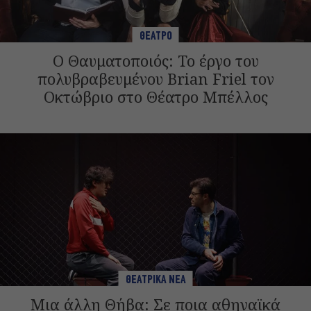
ΘΕΑΤΡΟ
Ο Θαυματοποιός: Το έργο του
πολυβραβευμένου Brian Friel τον
Οκτώβριο στο Θέατρο Μπέλλος
ΘΕΑΤΡΙΚΑ ΝΕΑ
Μια άλλη Θήβα: Σε ποια αθηναϊκά