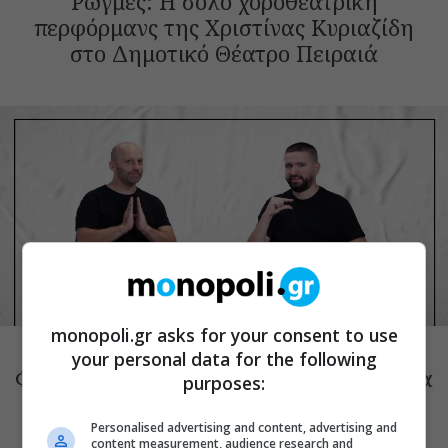
Ρωγμές: Η σόλο χοροθεατρική
περφόρμανς της Χριστίνας Κυριαζίδη
στο Δημοτικό Θέατρο Πειραιά
ΘΕΑΤΡΟ
monopoli.gr asks for your consent to use
Τόσο Όσο: Η stand-up comedy των
your personal data for the following
Φουντούλη-Σπηλιόπουλου στην Ταράτσα
purposes:
του Λαμπέτη
Personalised advertising and content, advertising and
content measurement, audience research and