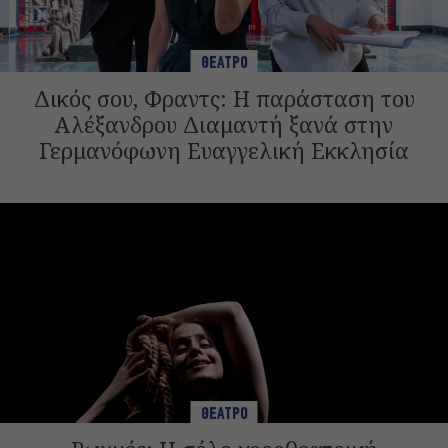
ΘΕΑΤΡΟ
Δικός σου, Φραντς: Η παράσταση του
Αλέξανδρου Διαμαντή ξανά στην
Γερμανόφωνη Ευαγγελική Εκκλησία
ΘΕΑΤΡΟ