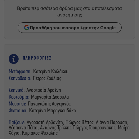
Βρείτε περισσότερα άρθρα μας στα αποτελέσματα
αναζητησης
Προσθήκη του monopoli.gr στην Google
ΠΛΗΡΟΦΟΡΙΕΣ
Μετάφραση:
Kατερίνα Κοιλάκου
Σκηνοθεσία:
Πέτρος Ζούλιας
Σκηνικά:
Αναστασία Αρσένη
Κοστούμια:
Μαργαρίτα Δοσούλα
Μουσική:
Παναγιώτης Αυγερινός
Φωτισμοί:
Κατερίνα Μαραγκουδάκη
Παίζουν:
Αγοραστή Αρβανίτη, Γιώργος Βέττος, Λιάννα Παρούση,
Δέσποινα Πέττα, Αντώνης Τρίκκης Γιώργος Τσουρουνάκης, Μαίρη
Χάγια, Κυριάκος Ψυχαλής