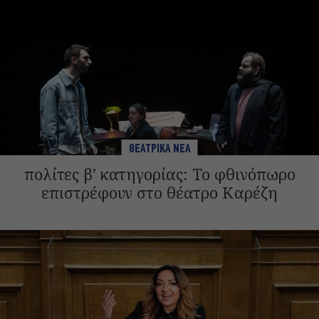
ΘΕΑΤΡΙΚΑ ΝΕΑ
πολίτες β’ κατηγορίας: Το φθινόπωρο
επιστρέφουν στο θέατρο Καρέζη