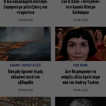
Η πιο καλοκαιρινή συνταγή:
Συν & Πλην: «Αντιγόνη»
Ζυμαρικά με μελιτζάνες και
στο Αρχαίο Θέατρο
ντοματίνια
Επιδαύρου
10.08.2026
10.08.2026
ΕΙΔΑΜΕ / ΠΑΡΑΣΤΑΣΕΙΣ
CINE NEWS
Όσα μάς άρεσαν (ή μάς
Δεν θα μπορούσε να
χάλασαν) αυτή την
υπάρξει άλλη Αμελί πέρα
εβδομάδα
από την Audrey Tautou
09.08.2026
09.08.2026