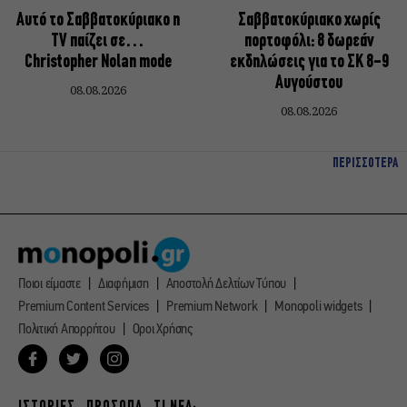
Αυτό το Σαββατοκύριακο η
Σαββατοκύριακο χωρίς
TV παίζει σε…
πορτοφόλι: 8 δωρεάν
Christopher Nolan mode
εκδηλώσεις για το ΣΚ 8-9
Αυγούστου
08.08.2026
08.08.2026
ΠΕΡΙΣΣΟΤΕΡΑ
Ποιοι είμαστε
Διαφήμιση
Αποστολή Δελτίων Τύπου
Premium Content Services
Premium Network
Monopoli widgets
Πολιτική Απορρήτου
Οροι Χρήσης