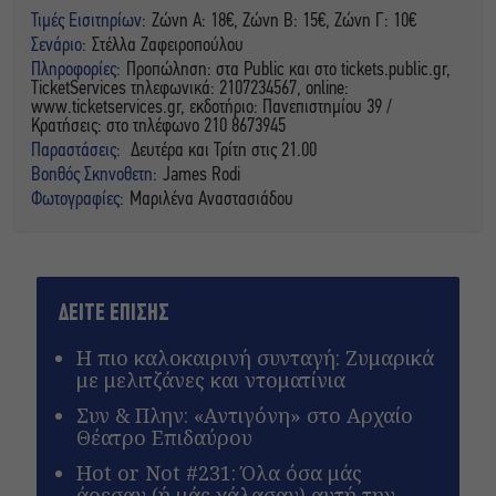
Τιμές Εισιτηρίων:
Ζώνη Α: 18€, Ζώνη Β: 15€, Ζώνη Γ: 10€
Σενάριο:
Στέλλα Ζαφειροπούλου
Πληροφορίες:
Προπώληση: στα Public και στο tickets.public.gr,
TicketServices τηλεφωνικά: 2107234567, online:
www.ticketservices.gr, εκδοτήριο: Πανεπιστημίου 39 /
Κρατήσεις: στο τηλέφωνο 210 8673945
Παραστάσεις:
Δευτέρα και Τρίτη στις 21.00
Βοηθός Σκηνοθετη:
James Rodi
Φωτογραφίες:
Μαριλένα Αναστασιάδου
ΔΕΙΤΕ ΕΠΙΣΗΣ
Η πιο καλοκαιρινή συνταγή: Ζυμαρικά
με μελιτζάνες και ντοματίνια
Συν & Πλην: «Αντιγόνη» στο Αρχαίο
Θέατρο Επιδαύρου
Hot or Not #231: Όλα όσα μάς
άρεσαν (ή μάς χάλασαν) αυτή την