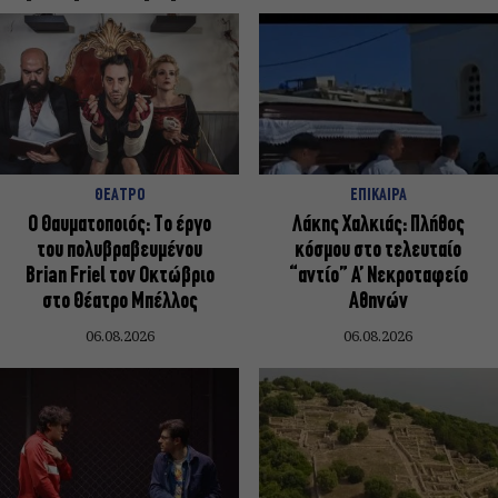
ΘΕΑΤΡΟ
ΕΠΙΚΑΙΡΑ
Ο Θαυματοποιός: Το έργο
Λάκης Χαλκιάς: Πλήθος
του πολυβραβευμένου
κόσμου στο τελευταίο
Brian Friel τον Οκτώβριο
“αντίο” Α’ Νεκροταφείο
στο Θέατρο Μπέλλος
Αθηνών
06.08.2026
06.08.2026