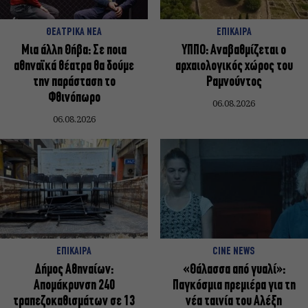
ΘΕΑΤΡΙΚΑ ΝΕΑ
ΕΠΙΚΑΙΡΑ
Μια άλλη Θήβα: Σε ποια
ΥΠΠΟ: Αναβαθμίζεται ο
αθηναϊκά θέατρα θα δούμε
αρχαιολογικός χώρος του
την παράσταση το
Ραμνούντος
Φθινόπωρο
06.08.2026
06.08.2026
ΕΠΙΚΑΙΡΑ
CINE NEWS
Δήμος Αθηναίων:
«Θάλασσα από γυαλί»:
Απομάκρυνση 240
Παγκόσμια πρεμιέρα για τη
τραπεζοκαθισμάτων σε 13
νέα ταινία του Αλέξη