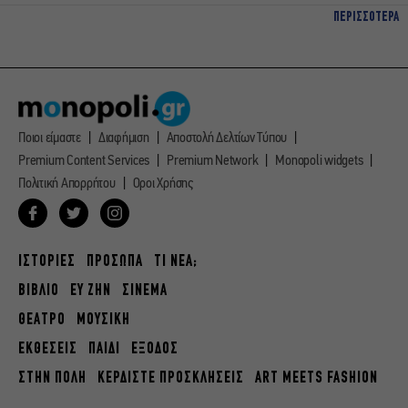
ΠΕΡΙΣΣΟΤΕΡΑ
Ποιοι είμαστε
Διαφήμιση
Αποστολή Δελτίων Τύπου
Premium Content Services
Premium Network
Monopoli widgets
Πολιτική Απορρήτου
Οροι Χρήσης
ΙΣΤΟΡΙΕΣ
ΠΡΟΣΩΠΑ
ΤΙ ΝΕΑ;
ΒΙΒΛΙΟ
ΕΥ ΖΗΝ
ΣΙΝΕΜΑ
ΘΕΑΤΡΟ
ΜΟΥΣΙΚΗ
ΕΚΘΕΣΕΙΣ
ΠΑΙΔΙ
ΕΞΟΔΟΣ
ΣΤΗΝ ΠΟΛΗ
ΚΕΡΔΙΣΤΕ ΠΡΟΣΚΛΗΣΕΙΣ
ART MEETS FASHION