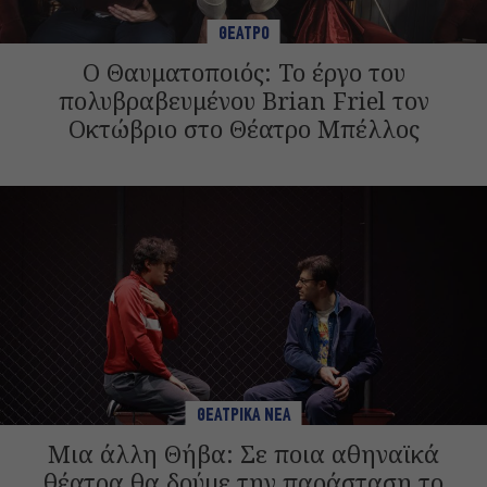
ΘΕΑΤΡΟ
Ο Θαυματοποιός: Το έργο του
πολυβραβευμένου Brian Friel τον
Οκτώβριο στο Θέατρο Μπέλλος
ΘΕΑΤΡΙΚΑ ΝΕΑ
Μια άλλη Θήβα: Σε ποια αθηναϊκά
θέατρα θα δούμε την παράσταση το