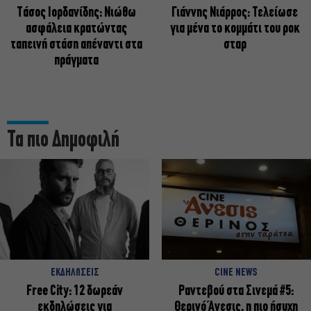
Tάσος Ιορδανίδης: Νιώθω
Γιάννης Νιάρρος: Τελείωσε
ασφάλεια κρατώντας
για μένα το κομμάτι του ροκ
ταπεινή στάση απέναντι στα
σταρ
πράγματα
Τα πιο Δημοφιλή
ΕΚΔΗΛΩΣΕΙΣ
CINE NEWS
Free City: 12 δωρεάν
Ραντεβού στα Σινεμά #5:
εκδηλώσεις για
Θερινό Άνεσις, η πιο ήσυχη