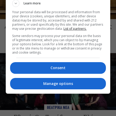
Learn more
Your personal data will be processed and information from
your device (cookies, unique identifiers, and other device
ΘΕΑΤΡΙΚΑ ΝΕΑ
data) may be stored by, accessed by and shared with 212
Αλλά αυτοί είστε: Η νέα παράσταση της
partners, or used specifically by this site. We and our partners
may use precise geolocation data.
List of partners.
Σοφίας Μουτίδου το φθινόπωρο στο
Some vendors may process your personal data on the basis
Μικρό Παλλάς
of legitimate interest, which you can object to by managing
your options below. Look for a link at the bottom of this page
or in the site menu to manage or withdraw consent in privacy
and cookie settings.
Consent
Manage options
ΘΕΑΤΡΙΚΑ ΝΕΑ