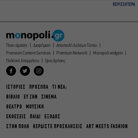
ΠΕΡΙΣΣΟΤΕΡΑ
Ποιοι είμαστε
Διαφήμιση
Αποστολή Δελτίων Τύπου
Premium Content Services
Premium Network
Monopoli widgets
Πολιτική Απορρήτου
Οροι Χρήσης
ΙΣΤΟΡΙΕΣ
ΠΡΟΣΩΠΑ
ΤΙ ΝΕΑ;
ΒΙΒΛΙΟ
ΕΥ ΖΗΝ
ΣΙΝΕΜΑ
ΘΕΑΤΡΟ
ΜΟΥΣΙΚΗ
ΕΚΘΕΣΕΙΣ
ΠΑΙΔΙ
ΕΞΟΔΟΣ
ΣΤΗΝ ΠΟΛΗ
ΚΕΡΔΙΣΤΕ ΠΡΟΣΚΛΗΣΕΙΣ
ART MEETS FASHION