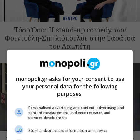
ΘΕΑΤΡΟ
Τόσο Όσο: Η stand-up comedy των
Φουντούλη-Σπηλιόπουλου στην Ταράτσα
του Λαμπέτη
monopoli.gr asks for your consent to use
your personal data for the following
purposes:
Personalised advertising and content, advertising and
content measurement, audience research and
services development
ΘΕΑΤΡΟ
Store and/or access information on a device
Μια μικρή παρηγοριά: Πέντε διηγήματα