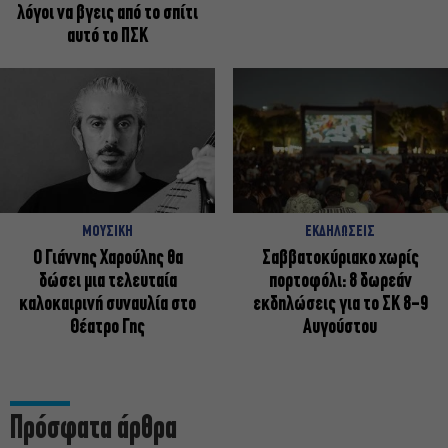
λόγοι να βγεις από το σπίτι
αυτό το ΠΣΚ
ΜΟΥΣΙΚΗ
ΕΚΔΗΛΩΣΕΙΣ
Ο Γιάννης Χαρούλης θα
Σαββατοκύριακο χωρίς
δώσει μια τελευταία
πορτοφόλι: 8 δωρεάν
καλοκαιρινή συναυλία στο
εκδηλώσεις για το ΣΚ 8-9
Θέατρο Γης
Αυγούστου
Πρόσφατα άρθρα