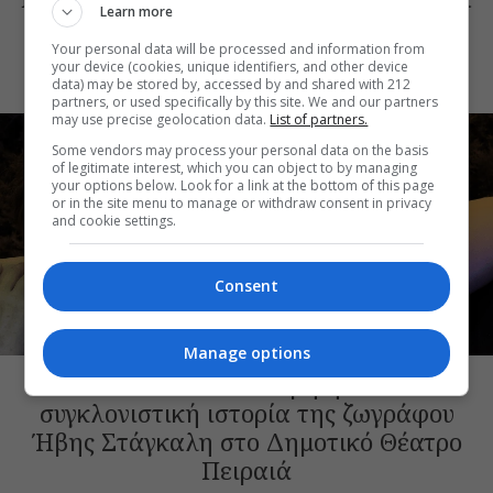
Learn more
του Ρέυμοντ Κάρβερ γίνονται
παράσταση στο studio Μαυρομιχάλη
Your personal data will be processed and information from
your device (cookies, unique identifiers, and other device
data) may be stored by, accessed by and shared with 212
partners, or used specifically by this site. We and our partners
may use precise geolocation data.
List of partners.
Some vendors may process your personal data on the basis
of legitimate interest, which you can object to by managing
your options below. Look for a link at the bottom of this page
or in the site menu to manage or withdraw consent in privacy
and cookie settings.
Consent
ΘΕΑΤΡΙΚΑ ΝΕΑ
Manage options
Artist Unknown – Η Ήβη ήταν εδώ: Η
συγκλονιστική ιστορία της ζωγράφου
Ήβης Στάγκαλη στο Δημοτικό Θέατρο
Πειραιά