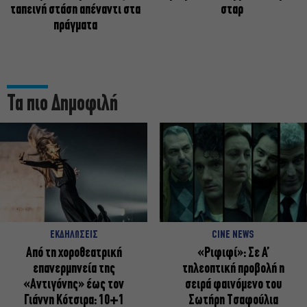
ταπεινή στάση απέναντι στα
σταρ
πράγματα
Τα πιο Δημοφιλή
ΕΚΔΗΛΩΣΕΙΣ
CINE NEWS
Από τη χοροθεατρική
«Ριφιφί»: Σε Α’
επανερμηνεία της
τηλεοπτική προβολή η
«Αντιγόνης» έως τον
σειρά φαινόμενο του
Γιάννη Κότσιρα: 10+1
Σωτήρη Τσαφούλια