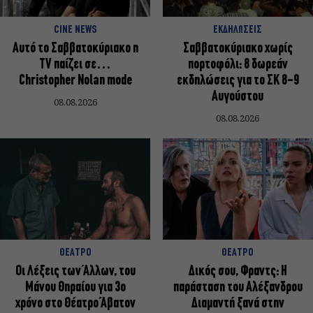
CINE NEWS
ΕΚΔΗΛΩΣΕΙΣ
Αυτό το Σαββατοκύριακο η
Σαββατοκύριακο χωρίς
TV παίζει σε…
πορτοφόλι: 8 δωρεάν
Christopher Nolan mode
εκδηλώσεις για το ΣΚ 8-9
Αυγούστου
08.08.2026
08.08.2026
ΘΕΑΤΡΟ
ΘΕΑΤΡΟ
Οι Λέξεις των Άλλων, του
Δικός σου, Φραντς: Η
Μάνου Θηραίου για 3ο
παράσταση του Αλέξανδρου
χρόνο στο Θέατρο Άβατον
Διαμαντή ξανά στην