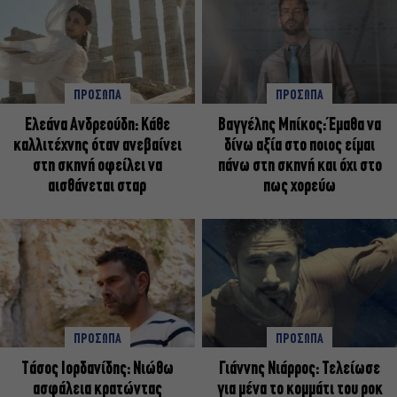
ΠΡΟΣΩΠΑ
ΠΡΟΣΩΠΑ
Ελεάνα Ανδρεούδη: Κάθε
Βαγγέλης Μπίκος: Έμαθα να
καλλιτέχνης όταν ανεβαίνει
δίνω αξία στο ποιος είμαι
στη σκηνή οφείλει να
πάνω στη σκηνή και όχι στο
αισθάνεται σταρ
πως χορεύω
ΠΡΟΣΩΠΑ
ΠΡΟΣΩΠΑ
Tάσος Ιορδανίδης: Νιώθω
Γιάννης Νιάρρος: Τελείωσε
ασφάλεια κρατώντας
για μένα το κομμάτι του ροκ