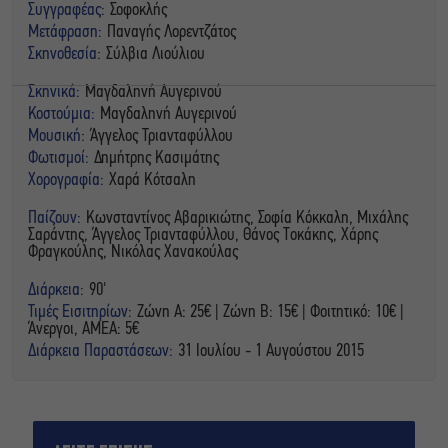
Συγγραφέας:
Σοφοκλής
Μετάφραση:
Παναγής Λορεντζάτος
Σκηνοθεσία:
Σύλβια Λιούλιου
Σκηνικά:
Μαγδαληνή Αυγερινού
Κοστούμια:
Μαγδαληνή Αυγερινού
Μουσική:
Άγγελος Τριανταφύλλου
Φωτισμοί:
Δημήτρης Κασιμάτης
Χορογραφία:
Χαρά Κότσαλη
Παίζουν:
Κωνσταντίνος Αβαρικιώτης, Σοφία Κόκκαλη, Μιχάλης
Σαράντης, Άγγελος Τριανταφύλλου, Θάνος Τοκάκης, Χάρης
Φραγκούλης, Νικόλας Χανακούλας
Διάρκεια:
90'
Τιμές Εισιτηρίων:
Ζώνη Α: 25€ | Ζώνη Β: 15€ | Φοιτητικό: 10€ |
Άνεργοι, ΑΜΕΑ: 5€
Διάρκεια Παραστάσεων:
31 Ιουλίου - 1 Αυγούστου 2015