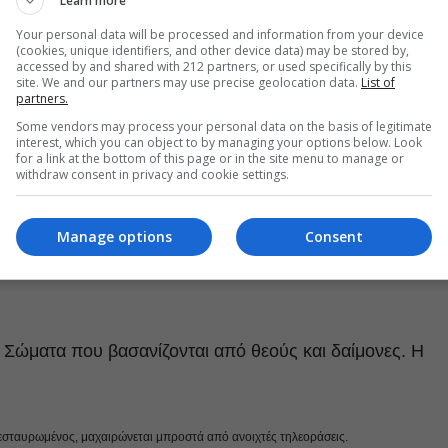
Learn more
Your personal data will be processed and information from your device
(cookies, unique identifiers, and other device data) may be stored by,
accessed by and shared with 212 partners, or used specifically by this
site. We and our partners may use precise geolocation data.
List of
partners.
Some vendors may process your personal data on the basis of legitimate
interest, which you can object to by managing your options below. Look
for a link at the bottom of this page or in the site menu to manage or
withdraw consent in privacy and cookie settings.
Manage options
Consent
. Σώματα που βασανίζονται από θεούς και δαίμονες. Η
 εσταυρωμένος, μαχαιρώνεται μπροστά από ανοιχτές τηλεοράσεις.