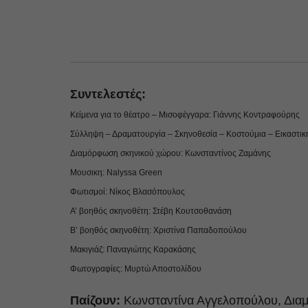
Συντελεστές:
Κείμενα για το θέατρο – Μισοφέγγαρα: Γιάννης Κοντραφούρης
Σύλληψη – Δραματουργία – Σκηνοθεσία – Κοστούμια – Εικαστικ
Διαμόρφωση σκηνικού χώρου: Κωνσταντίνος Ζαμάνης
Μουσικη: Nalyssa Green
Φωτισμοί: Νίκος Βλασόπουλος
Α’ βοηθός σκηνοθέτη: Στέβη Κουτσοθανάση
Β’ βοηθός σκηνοθέτη: Χριστίνα Παπαδοπούλου
Μακιγιάζ: Παναγιώτης Καρακάσης
Φωτογραφίες: Μυρτώ Αποστολίδου
Παίζουν:
Κωνσταντίνα Αγγελοπούλου, Δια