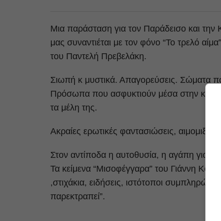
Μια παράσταση για τον Παράδεισο και την 
μας συναντιέται με τον φόνο “Το τρελό αίμ
του Παντελή Πρεβελάκη.
Σιωπή κ μυστικά. Απαγορεύσεις. Σώματα πο
Πρόσωπα που ασφυκτιούν μέσα στην κλειστ
τα μέλη της.
Ακραίες ερωτικές φαντασιώσεις, αιμομιξίες, 
Στον αντίποδα η αυτοθυσία, η αγάπη για το
Τα κείμενα “Μισοφέγγαρα” του Γιάννη Κοντ
,στιχάκια, ειδήσεις, ιστότοποι συμπληρώνου
παρεκτραπεί”.