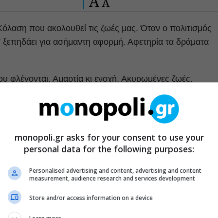
A
A
Κόλαση που ακολουθεί τις ζωές μας. Όταν ο πολιτισμός
α” ξεπηδάει για ασήμαντη αφορμή. Αφετηρία τα δράματα
υ φλέγονται. Αμαρτία κι ενοχή. Ακυρωμένες ζωές.
ή ζωή μιας οργανωμένης κοινωνίας που καταδυναστεύε
φονικά, μοιχοί, αυτόχειρες.
monopoli.gr asks for your consent to use your
personal data for the following purposes:
ν θεό, η συγχώρεση, η σωτηρία της ψυχής, η φιλοπατρία
ραφούρη, σκόρπιες φράσεις ,αφορισμοί, τραγούδια
Personalised advertising and content, advertising and content
measurement, audience research and services development
ν την γλώσσα μιας κοινωνίας που θέλει να τα “πιει για ν
Store and/or access information on a device