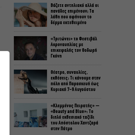
Βάζετε αντηλιακό αλλά οι
πανάδες επιμένουν; Τα
λάθη που αφήνουν το
δέρμα εκτεθειμένο
«Τριτώνει» το Φεστιβάλ
Ακροναυπλίας με
επικεφαλής τον Θοδωρή
Γκόνη
ι
Θέατρο, συναυλίες,
εκθέσεις: Τι κάνουμε στην
πόλη από Παρασκευή έως
Κυριακή 7-9 Αυγούστου
.
«Κλεμμένος Πειρατής» –
α
«Beauty and Blue»: Το
διπλό εκθεσιακό ταξίδι
του Απόστολου Χαντζαρά
στην Πάτμο