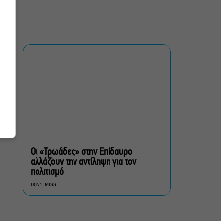
Artist Unknown – Η Ήβη
ήταν εδώ: Η συγκλονιστική
ιστορία της ζωγράφου
Ήβης Στάγκαλη στο
Δημοτικό Θέατρο Πειραιά
Conduit Ensemble:
Ανοιχτό κάλεσμα σε
μουσικούς για τη
δημιουργία ορχήστρας
δωματίου
Ο Θαυματοποιός: Το έργο
του πολυβραβευμένου
Οι «Τρωάδες» στην Επίδαυρο
Brian Friel τον Οκτώβριο
αλλάζουν την αντίληψη για τον
στο Θέατρο Μπέλλος
πολιτισμό
DON'T MISS
Λάκης Χαλκιάς: Πλήθος
κόσμου στο τελευταίο
“αντίο” στο Α’