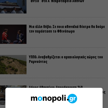
“αντίο” στο Α’ Νεκροταφείο Αθηνών
Μια άλλη Θήβα: Σε ποια αθηναϊκά θέατρα θα δούμε
την παράσταση το Φθινόπωρο
ΥΠΠΟ: Αναβαθμίζεται ο αρχαιολογικός χώρος του
Ραμνούντος
Δήμος Αθηναίων: Απομάκρυνση 240
τραπεζοκαθισμάτων σε 13 επιχειρησιακές δράσεις