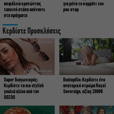
ασφάλεια κρατώντας
για μένα το κομμάτι του
ταπεινή στάση απέναντι
ροκ σταρ
στα πράγματα
Κερδίστε Προσκλήσεις
Super διαγωνισμός:
Dunlopillo: Κερδίστε ένα
Κερδίστε τα πιο stylish
ανατομικό στρώμα Royal
γυαλιά ηλίου από την
Sovereign, αξίας 2900€
OOZOO