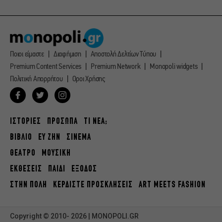
Ποιοι είμαστε
Διαφήμιση
Αποστολή Δελτίων Τύπου
Premium Content Services
Premium Network
Monopoli widgets
Πολιτική Απορρήτου
Οροι Χρήσης
ΙΣΤΟΡΙΕΣ
ΠΡΟΣΩΠΑ
ΤΙ ΝΕΑ;
ΒΙΒΛΙΟ
ΕΥ ΖΗΝ
ΣΙΝΕΜΑ
ΘΕΑΤΡΟ
ΜΟΥΣΙΚΗ
ΕΚΘΕΣΕΙΣ
ΠΑΙΔΙ
ΕΞΟΔΟΣ
ΣΤΗΝ ΠΟΛΗ
ΚΕΡΔΙΣΤΕ ΠΡΟΣΚΛΗΣΕΙΣ
ART MEETS FASHION
Copyright © 2010- 2026 | MONOPOLI.GR