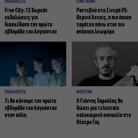
ΕΚΔΗΛΩΣΕΙΣ
CINE NEWS
Free City: 12 δωρεάν
Ραντεβού στα Σινεμά #5:
εκδηλώσεις για
Θερινό Άνεσις, η πιο ήσυχη
διασκέδαση την πρώτη
ταράτσα πάνω στην πιο
εβδομάδα του Αυγούστου
ανήσυχη λεωφόρο
ΕΚΔΗΛΩΣΕΙΣ
ΜΟΥΣΙΚΗ
Τι θα κάνουμε την πρώτη
Ο Γιάννης Χαρούλης θα
εβδομάδα του Αυγούστου
δώσει μια τελευταία
στην πόλη;
καλοκαιρινή συναυλία στο
Θέατρο Γης