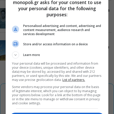
monopoli.gr asks for your consent to use
your personal data for the following
«Θάλασσα από γυαλί»: Παγκόσμια πρεμιέρα για τη
purposes:
νέα ταινία του Αλέξη Αλεξίου
Personalised advertising and content, advertising and
content measurement, audience research and
services development
«Δυο μαύρα πουκάμισα»: Το πρώτο trailer της
Store and/or access information on a device
νέας, πολυαναμενόμενης δραματικής σειράς του
MEGA
Learn more
Your personal data will be processed and information from
your device (cookies, unique identifiers, and other device
data) may be stored by, accessed by and shared with 212
partners, or used specifically by this site. We and our partners
may use precise geolocation data.
List of partners.
Some vendors may process your personal data on the basis
of legitimate interest, which you can object to by managing
your options below. Look for a link at the bottom of this page
or in the site menu to manage or withdraw consent in privacy
and cookie settings.