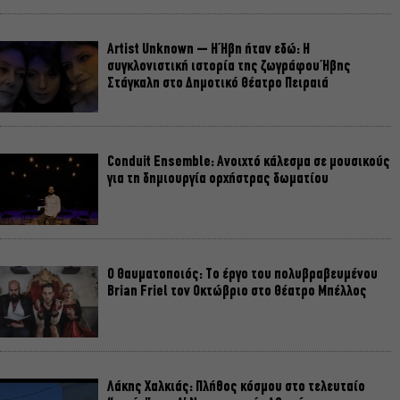
Artist Unknown – Η Ήβη ήταν εδώ: Η
συγκλονιστική ιστορία της ζωγράφου Ήβης
Στάγκαλη στο Δημοτικό Θέατρο Πειραιά
Conduit Ensemble: Ανοιχτό κάλεσμα σε μουσικούς
για τη δημιουργία ορχήστρας δωματίου
Ο Θαυματοποιός: Το έργο του πολυβραβευμένου
Brian Friel τον Οκτώβριο στο Θέατρο Μπέλλος
Λάκης Χαλκιάς: Πλήθος κόσμου στο τελευταίο