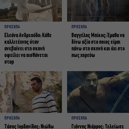
ΠΡΟΣΩΠΑ
ΠΡΟΣΩΠΑ
Ελεάνα Ανδρεούδη: Κάθε
Βαγγέλης Μπίκος: Έμαθα να
καλλιτέχνης όταν
δίνω αξία στο ποιος είμαι
ανεβαίνει στη σκηνή
πάνω στη σκηνή και όχι στο
οφείλει να αισθάνεται
πως χορεύω
σταρ
ΠΡΟΣΩΠΑ
ΠΡΟΣΩΠΑ
Tάσος Ιορδανίδης: Νιώθω
Γιάννης Νιάρρος: Τελείωσε