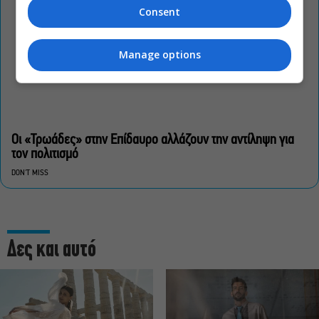
Consent
Manage options
Οι «Τρωάδες» στην Επίδαυρο αλλάζουν την αντίληψη για
τον πολιτισμό
DON'T MISS
Δες και αυτό