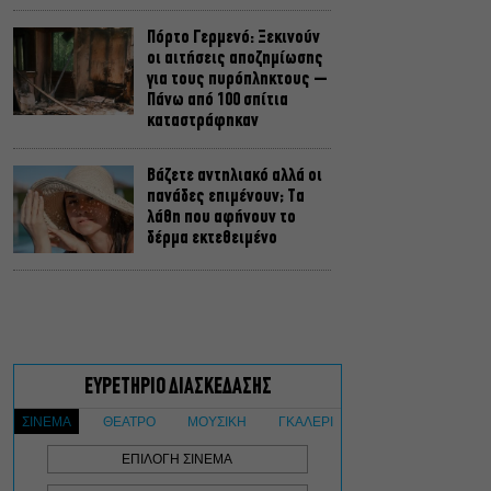
Πόρτο Γερμενό: Ξεκινούν
οι αιτήσεις αποζημίωσης
για τους πυρόπληκτους –
Πάνω από 100 σπίτια
καταστράφηκαν
Βάζετε αντηλιακό αλλά οι
πανάδες επιμένουν; Τα
λάθη που αφήνουν το
δέρμα εκτεθειμένο
«Τριτώνει» το Φεστιβάλ
Ακροναυπλίας με
επικεφαλής τον Θοδωρή
Γκόνη
Θέατρο, συναυλίες,
εκθέσεις: Τι κάνουμε στην
πόλη από Παρασκευή έως
Κυριακή 7-9 Αυγούστου