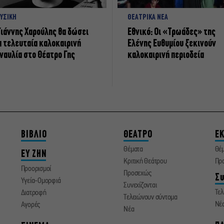
ΥΣΙΚΗ
ΘΕΑΤΡΙΚΑ ΝΕΑ
Γιάννης Χαρούλης θα δώσει
Εθνικό: Οι «Τρωάδες» της
α τελευταία καλοκαιρινή
Ελένης Ευθυμίου ξεκινούν
ναυλία στο Θέατρο Γης
καλοκαιρινή περιοδεία
ΒΙΒΛΙΟ
ΘΕΑΤΡΟ
ΕΚ
Θέματα
Θέ
ΕΥ ΖΗΝ
Κριτική Θεάτρου
Πρ
Προορισμοί
Προσεχώς
Συ
Υγεία-Ομορφιά
Συνεχίζονται
Τελ
Διατροφή
Τελειώνουν σύντομα
Νέ
Αγορές
Νέα