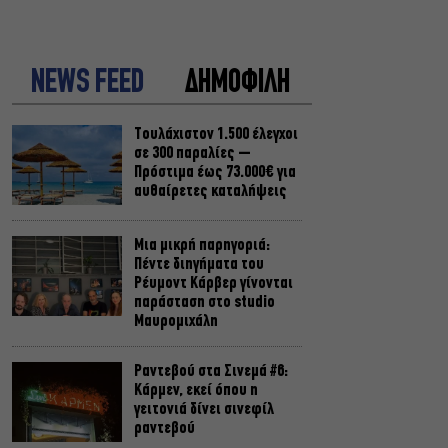
NEWS FEED
ΔΗΜΟΦΙΛΗ
Τουλάχιστον 1.500 έλεγχοι
σε 300 παραλίες –
Πρόστιμα έως 73.000€ για
αυθαίρετες καταλήψεις
Μια μικρή παρηγοριά:
Πέντε διηγήματα του
Ρέυμοντ Κάρβερ γίνονται
παράσταση στο studio
Μαυρομιχάλη
Ραντεβού στα Σινεμά #6:
Κάρμεν, εκεί όπου η
γειτονιά δίνει σινεφίλ
ραντεβού