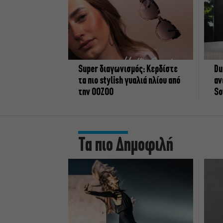
Super διαγωνισμός: Κερδίστε
Du
τα πιο stylish γυαλιά ηλίου από
αν
την OOZOO
So
Τα πιο Δημοφιλή