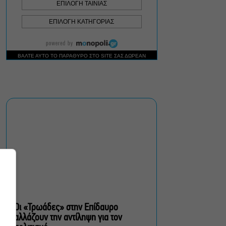
«Κλεμμένος Πειρατής» –
«Beauty and Blue»: Το
διπλό εκθεσιακό ταξίδι
του Απόστολου Χαντζαρά
στην Πάτμο
Artist Unknown – Η Ήβη
ήταν εδώ: Η συγκλονιστική
ιστορία της ζωγράφου
Ήβης Στάγκαλη στο
Δημοτικό Θέατρο Πειραιά
Conduit Ensemble:
Ανοιχτό κάλεσμα σε
μουσικούς για τη
δημιουργία ορχήστρας
δωματίου
Οι «Τρωάδες» στην Επίδαυρο
αλλάζουν την αντίληψη για τον