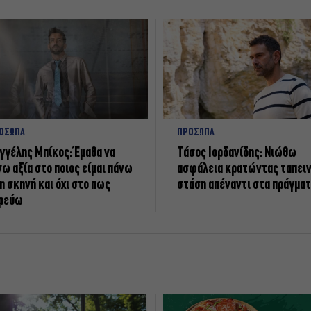
ΟΣΩΠΑ
ΠΡΟΣΩΠΑ
γγέλης Μπίκος: Έμαθα να
Tάσος Ιορδανίδης: Νιώθω
νω αξία στο ποιος είμαι πάνω
ασφάλεια κρατώντας ταπει
η σκηνή και όχι στο πως
στάση απέναντι στα πράγμα
ρεύω