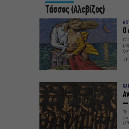
Τάσσος (Αλεβίζος)
AR
Ο 
Ο 
μορ
ζωγ
συ
11.
Πώ
απ
ΧΑ
Aν
– 
Το
πα
(19