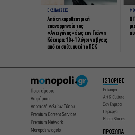
ΕΚΔΗΛΩΣΕΙΣ
ΜΟ
Από τη χοροθεατρική
Ο 
επανερμηνεία της
μι
«Αντιγόνης» έως τον Γιάννη
συ
Κότσιρα: 10+1 λόγοι να βγεις
από το σπίτι αυτό το ΠΣΚ
ΙΣΤΟΡΙΕΣ
Επίκαιρα
Ποιοι είμαστε
Art & Culture
Διαφήμιση
Σαν Σήμερα
Αποστολή Δελτίων Τύπου
Περίεργα
Premium Content Services
Photo Stories
Premium Network
Monopoli widgets
ΠΡΟΣΩΠΑ