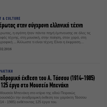
T & CULTURE
έρωτας στην σύγχρονη ελληνική τέχνη
έρωτας, η αγάπη ήταν πάντα πηγή έμπνευσης σε όλες τις
φές τέχνης, στη μουσική, στην ποίηση, στον χορό, στη
ραφική ... Άλλωστε τι είναι τέχνη; Είναι η έκφραση
ναισθημάτων, αισθήσεων, σκέψεων, ιδεών του καλλιτέχνη.
02.2016
ς θα μπορούσε λοιπόν να μην επηρεαστεί η ζωγραφική
ό τον έρωτα; Από την Ειρήνη Συκά
ΡΑΚΤΙΚΗ
αδρομική έκθεση του Α. Τάσσου (1914-1985)
125 έργα στο Μουσείο Μπενάκη
 Μουσείο Μπενάκη στο κτίριο της οδού Πειραιώς
ρουσιάζει την αναδρομική έκθεση του χαράκτη Τάσσου
14 - 1985) εκθέτοντας 125 έργα του.