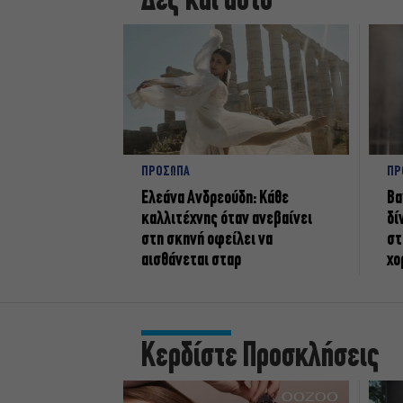
Δες και αυτό
ΠΡΟΣΩΠΑ
ΠΡ
Ελεάνα Ανδρεούδη: Κάθε
Βα
καλλιτέχνης όταν ανεβαίνει
δί
στη σκηνή οφείλει να
στ
αισθάνεται σταρ
χο
Κερδίστε Προσκλήσεις