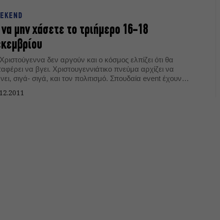
EKEND
 να μην χάσετε το τριήμερο 16-18
εκεμβρίου
Χριστούγεννα δεν αργούν και ο κόσμος ελπίζει ότι θα
αφέρει να βγει. Χριστουγεννιάτικο πνεύμα αρχίζει να
νει, σιγά- σιγά, και τον πολιτισμό. Σπουδαία event έχουν
ίσει, με σημαντικές χορευτικές, μουσικές και θεατρικές
12.2011
ραγωγές. Αυτό το τριήμερο έχει πολλές αξιόλογες επιλογές
 προσφέρει για έξοδο και ψυχαγωγία.