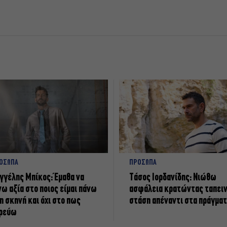
ΟΣΩΠΑ
ΠΡΟΣΩΠΑ
γγέλης Μπίκος: Έμαθα να
Tάσος Ιορδανίδης: Νιώθω
νω αξία στο ποιος είμαι πάνω
ασφάλεια κρατώντας ταπει
η σκηνή και όχι στο πως
στάση απέναντι στα πράγμα
ρεύω