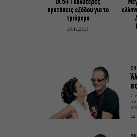
Οι 5+1 καλύτερες
Μεγ
προτάσεις εξόδου για το
ελλην
τριήμερο
29.11.2013
ΕΝ
Ά
στ
Στ
στ
σο
τρ
12.
Φε
ΜΟ