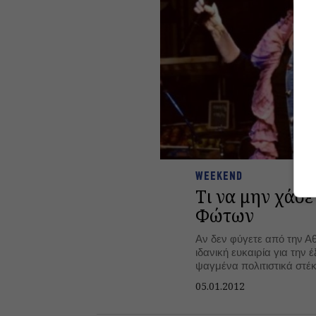
WEEKEND
Τι να μην χάσε
Φώτων
Αν δεν φύγετε από την Αθ
ιδανική ευκαιρία για την έ
ψαγμένα πολιτιστικά στέ
κινηματογράφος και μουσ
05.01.2012
περιμένουν για να δώσετ