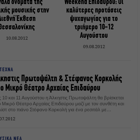
άλα ονόματα της
Weekend Επιδαύρου: Οι
ικής μουσικής στην
καλύτερες προτάσεις
Διεθνή Έκθεση
ψυχαγωγίας για το
Θεσσαλονίκης
τριήμερο 10-12
Αυγούστου
10.08.2012
09.08.2012
ΤΕΧΝΑ
λκηστις Πρωτοψάλτη & Στέφανος Κορκολής
ο Μικρό Θέατρο Αρχαίας Επιδαύρου
ις 10 και 11 Αυγούστου η Άλκηστις Πρωτοψάλτη θα βρίσκεται
ο Μικρό Θέατρο Αρχαίας Επιδαύρου μαζί με τον συνθέτη και
λίστ στο πιάνο Στέφανο Κορκολή για ένα ρεσιτάλ με
αγούδια σε ποίηση Οδυσσέα Ελύτη, στα πλαίσια του
07.2012
στιβάλ Αθηνών 2012.
ΥΣΙΚΑ ΝΕΑ