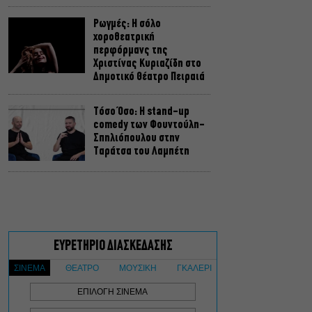
Ρωγμές: Η σόλο
χοροθεατρική
περφόρμανς της
Χριστίνας Κυριαζίδη στο
Δημοτικό Θέατρο Πειραιά
Τόσο Όσο: Η stand-up
comedy των Φουντούλη-
Σπηλιόπουλου στην
Ταράτσα του Λαμπέτη
Μιρέλα Πάχου – Αδάμ
Τσαρούχης: Τα αξέχαστα
ντουέτα του ελληνικού
σινεμά στην Ταράτσα του
Λαμπέτη
Μουσική Τεχνόπολη 2026:
Η συναυλιακή σεζόν
κορυφώνεται τον