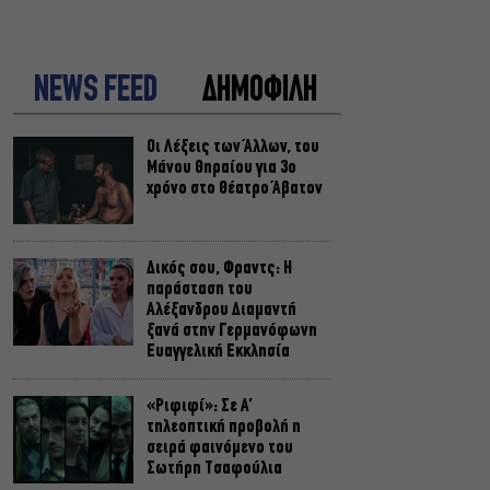
NEWS FEED
ΔΗΜΟΦΙΛΗ
Οι Λέξεις των Άλλων, του
Μάνου Θηραίου για 3ο
χρόνο στο Θέατρο Άβατον
Δικός σου, Φραντς: Η
παράσταση του
Αλέξανδρου Διαμαντή
ξανά στην Γερμανόφωνη
Ευαγγελική Εκκλησία
«Ριφιφί»: Σε Α’
τηλεοπτική προβολή η
σειρά φαινόμενο του
Σωτήρη Τσαφούλια