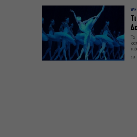
WE
Τι
Δ
Τα 
κατ
πιά
αρχ
15.
πα
να