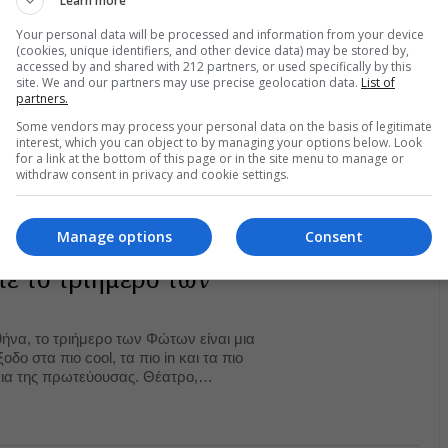
Learn more
Your personal data will be processed and information from your device
(cookies, unique identifiers, and other device data) may be stored by,
accessed by and shared with 212 partners, or used specifically by this
site. We and our partners may use precise geolocation data.
List of
partners.
Some vendors may process your personal data on the basis of legitimate
interest, which you can object to by managing your options below. Look
for a link at the bottom of this page or in the site menu to manage or
withdraw consent in privacy and cookie settings.
Manage options
Consent
τε το τριήμερο των
ήνα, το τριήμερο των Φώτων είναι μια
ξοδο στα πιο cool, τα πιο in και τα πιο
κια της πρωτεύουσας. Θέατρο,
ική έχουν πολλές προτάσεις, που σας
ε το... φωτισμένο σας παρών.