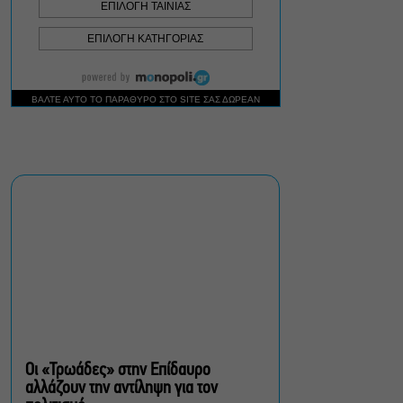
Σεπτέμβριο
Τουλάχιστον 1.500 έλεγχοι
σε 300 παραλίες –
Πρόστιμα έως 73.000€ για
αυθαίρετες καταλήψεις
Μια μικρή παρηγοριά:
Πέντε διηγήματα του
Ρέυμοντ Κάρβερ γίνονται
παράσταση στο studio
Μαυρομιχάλη
Ραντεβού στα Σινεμά #6:
Κάρμεν, εκεί όπου η
γειτονιά δίνει σινεφίλ
ραντεβού
Οι «Τρωάδες» στην Επίδαυρο
αλλάζουν την αντίληψη για τον