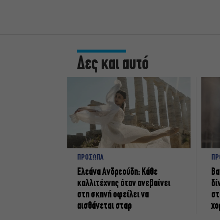
Δες και αυτό
ΠΡΟΣΩΠΑ
ΠΡ
Ελεάνα Ανδρεούδη: Κάθε
Βα
καλλιτέχνης όταν ανεβαίνει
δί
στη σκηνή οφείλει να
στ
αισθάνεται σταρ
χο