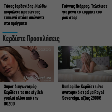
Tάσος Ιορδανίδης: Νιώθω
Γιάννης Νιάρρος: Τελείωσε
ασφάλεια κρατώντας
για μένα το κομμάτι του
ταπεινή στάση απέναντι
ροκ σταρ
στα πράγματα
Κερδίστε Προσκλήσεις
Super διαγωνισμός:
Dunlopillo: Κερδίστε ένα
Κερδίστε τα πιο stylish
ανατομικό στρώμα Royal
γυαλιά ηλίου από την
Sovereign, αξίας 2900€
OOZOO