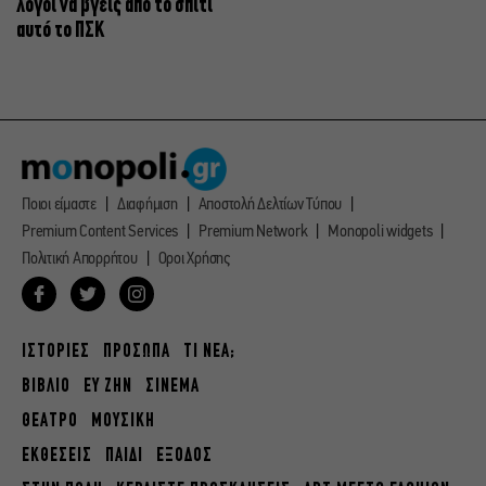
λόγοι να βγεις από το σπίτι
αυτό το ΠΣΚ
Ποιοι είμαστε
Διαφήμιση
Αποστολή Δελτίων Τύπου
Premium Content Services
Premium Network
Monopoli widgets
Πολιτική Απορρήτου
Οροι Χρήσης
ΙΣΤΟΡΙΕΣ
ΠΡΟΣΩΠΑ
ΤΙ ΝΕΑ;
ΒΙΒΛΙΟ
ΕΥ ΖΗΝ
ΣΙΝΕΜΑ
ΘΕΑΤΡΟ
ΜΟΥΣΙΚΗ
ΕΚΘΕΣΕΙΣ
ΠΑΙΔΙ
ΕΞΟΔΟΣ