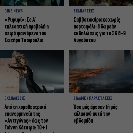
CINE NEWS
ΕΚΔΗΛΩΣΕΙΣ
«Ριφιφί»: Σε Α’
Σαββατοκύριακο χωρίς
τηλεοπτική προβολή η
πορτοφόλι: 8 δωρεάν
σειρά φαινόμενο του
εκδηλώσεις για το ΣΚ 8-9
Σωτήρη Τσαφούλια
Αυγούστου
ΕΚΔΗΛΩΣΕΙΣ
ΕΙΔΑΜΕ / ΠΑΡΑΣΤΑΣΕΙΣ
Από τη χοροθεατρική
Όσα μάς άρεσαν (ή μάς
επανερμηνεία της
χάλασαν) αυτή την
«Αντιγόνης» έως τον
εβδομάδα
Γιάννη Κότσιρα: 10+1