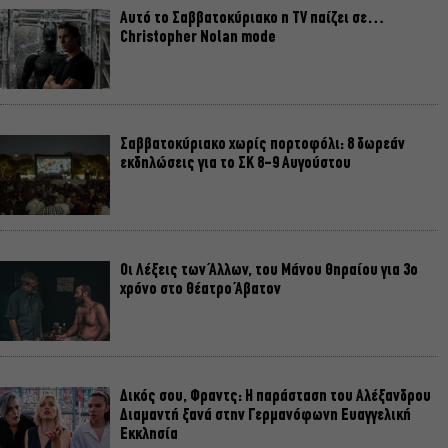
Αυτό το Σαββατοκύριακο η TV παίζει σε…
Christopher Nolan mode
Σαββατοκύριακο χωρίς πορτοφόλι: 8 δωρεάν
εκδηλώσεις για το ΣΚ 8-9 Αυγούστου
Οι Λέξεις των Άλλων, του Μάνου Θηραίου για 3ο
χρόνο στο Θέατρο Άβατον
Δικός σου, Φραντς: Η παράσταση του Αλέξανδρου
Διαμαντή ξανά στην Γερμανόφωνη Ευαγγελική
Εκκλησία