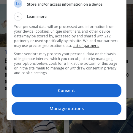
Store and/or access information on a device
Learn more
Your personal data will be processed and information from
your device (cookies, unique identifiers, and other device
data) may be stored by, accessed by and shared with 212
partners, or used specifically by this site. We and our partners
may use precise geolocation data.
List of partners.
ΠΡΟΣΩΠΑ
ΠΡΟΣΩΠΑ
Some vendors may process your personal data on the basis
of legitimate interest, which you can object to by managing
Ελεάνα Ανδρεούδη: Κάθε
Βαγγέλης Μπίκος: Έμαθα να
your options below. Look for a link at the bottom of this page
καλλιτέχνης όταν
δίνω αξία στο ποιος είμαι
or in the site menu to manage or withdraw consent in privacy
and cookie settings.
ανεβαίνει στη σκηνή
πάνω στη σκηνή και όχι στο
οφείλει να αισθάνεται
πως χορεύω
σταρ
Consent
Manage options