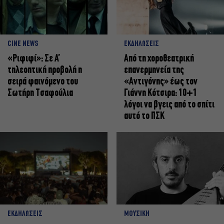
CINE NEWS
ΕΚΔΗΛΩΣΕΙΣ
«Ριφιφί»: Σε Α’
Από τη χοροθεατρική
τηλεοπτική προβολή η
επανερμηνεία της
σειρά φαινόμενο του
«Αντιγόνης» έως τον
Σωτήρη Τσαφούλια
Γιάννη Κότσιρα: 10+1
λόγοι να βγεις από το σπίτι
αυτό το ΠΣΚ
ΕΚΔΗΛΩΣΕΙΣ
ΜΟΥΣΙΚΗ