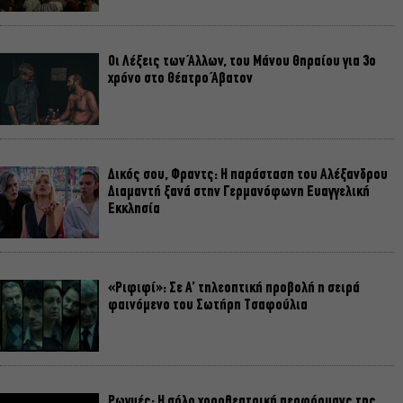
Οι Λέξεις των Άλλων, του Μάνου Θηραίου για 3ο
χρόνο στο Θέατρο Άβατον
Δικός σου, Φραντς: Η παράσταση του Αλέξανδρου
Διαμαντή ξανά στην Γερμανόφωνη Ευαγγελική
Εκκλησία
«Ριφιφί»: Σε Α’ τηλεοπτική προβολή η σειρά
φαινόμενο του Σωτήρη Τσαφούλια
Ρωγμές: Η σόλο χοροθεατρική περφόρμανς της