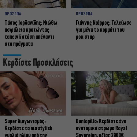
ΠΡΟΣΩΠΑ
ΠΡΟΣΩΠΑ
Tάσος Ιορδανίδης: Νιώθω
Γιάννης Νιάρρος: Τελείωσε
ασφάλεια κρατώντας
για μένα το κομμάτι του
ταπεινή στάση απέναντι
ροκ σταρ
στα πράγματα
Κερδίστε Προσκλήσεις
Super διαγωνισμός:
Dunlopillo: Κερδίστε ένα
Κερδίστε τα πιο stylish
ανατομικό στρώμα Royal
γυαλιά ηλίου από την
Sovereign, αξίας 2900€