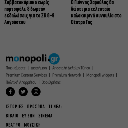
Σαββατοκύριακο χωρίς
Ο Γιάννης Χαρούλης θα
πορτοφόλι: 8 δωρεάν
δώσει μια τελευταία
εκδηλώσεις για το ΣΚ 8-9
καλοκαιρινή συναυλία στο
Αυγούστου
Θέατρο Γης
Ποιοι είμαστε
Διαφήμιση
Αποστολή Δελτίων Τύπου
Premium Content Services
Premium Network
Monopoli widgets
Πολιτική Απορρήτου
Οροι Χρήσης
ΙΣΤΟΡΙΕΣ
ΠΡΟΣΩΠΑ
ΤΙ ΝΕΑ;
ΒΙΒΛΙΟ
ΕΥ ΖΗΝ
ΣΙΝΕΜΑ
ΘΕΑΤΡΟ
ΜΟΥΣΙΚΗ