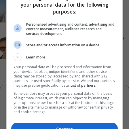
«Μια Γυναίκα» στον Alpha: Μια μοναδική ιστορία
your personal data for the following
αγάπης γράφεται με φόντο το απέραντο γαλάζιο
purposes:
Personalised advertising and content, advertising and
content measurement, audience research and
services development
Η Μαύρη Σαμπούκα γίνεται iconic και έρχεται στο
Θέατρο Λυκαβηττού για μια μόνο παράσταση
Store and/or access information on a device
Learn more
Your personal data will be processed and information from
your device (cookies, unique identifiers, and other device
data) may be stored by, accessed by and shared with 212
partners, or used specifically by this site. We and our partners
may use precise geolocation data.
List of partners.
Some vendors may process your personal data on the basis
of legitimate interest, which you can object to by managing
your options below. Look for a link at the bottom of this page
or in the site menu to manage or withdraw consent in privacy
and cookie settings.
Consent