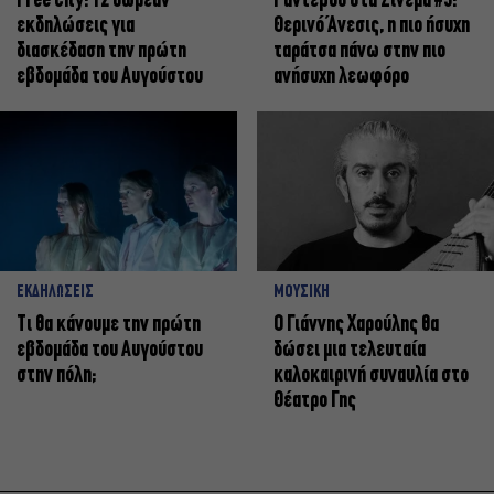
Free City: 12 δωρεάν
Ραντεβού στα Σινεμά #5:
εκδηλώσεις για
Θερινό Άνεσις, η πιο ήσυχη
διασκέδαση την πρώτη
ταράτσα πάνω στην πιο
εβδομάδα του Αυγούστου
ανήσυχη λεωφόρο
ΕΚΔΗΛΩΣΕΙΣ
ΜΟΥΣΙΚΗ
Τι θα κάνουμε την πρώτη
Ο Γιάννης Χαρούλης θα
εβδομάδα του Αυγούστου
δώσει μια τελευταία
στην πόλη;
καλοκαιρινή συναυλία στο
Θέατρο Γης