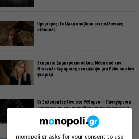
Πρεμιέρες: Γαλλική απόβαση στις ελληνικές
αίθουσες
Σταματία Δημητρακοπούλου: Μέσα από την
Μπιενάλε Κεραμικής ανακάλυψα μια Ρόδο που δεν
γνώριζα
Οι Ξυλούρηδες live στο Ρέθυμνο – Πανηγύρι για
την ενίσχυση του πυροσβεστικού σώματος του
νομού
monopoli.gr asks for your consent to use