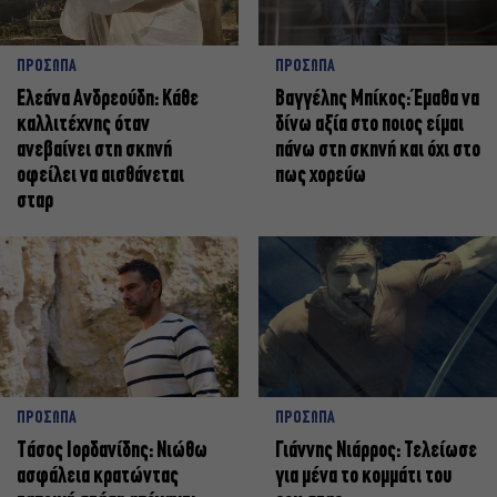
ΠΡΟΣΩΠΑ
ΠΡΟΣΩΠΑ
Ελεάνα Ανδρεούδη: Κάθε
Βαγγέλης Μπίκος: Έμαθα να
καλλιτέχνης όταν
δίνω αξία στο ποιος είμαι
ανεβαίνει στη σκηνή
πάνω στη σκηνή και όχι στο
οφείλει να αισθάνεται
πως χορεύω
σταρ
ΠΡΟΣΩΠΑ
ΠΡΟΣΩΠΑ
Tάσος Ιορδανίδης: Νιώθω
Γιάννης Νιάρρος: Τελείωσε
ασφάλεια κρατώντας
για μένα το κομμάτι του