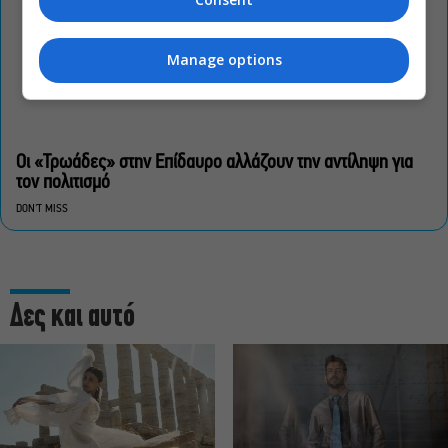
Manage options
Οι «Τρωάδες» στην Επίδαυρο αλλάζουν την αντίληψη για
τον πολιτισμό
DON'T MISS
Δες και αυτό