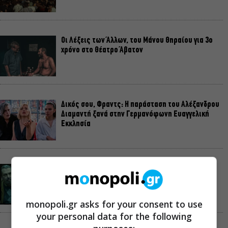
Οι Λέξεις των Άλλων, του Μάνου Θηραίου για 3ο
χρόνο στο Θέατρο Άβατον
Δικός σου, Φραντς: Η παράσταση του Αλέξανδρου
Διαμαντή ξανά στην Γερμανόφωνη Ευαγγελική
Εκκλησία
«Ριφιφί»: Σε Α’ τηλεοπτική προβολή η σειρά
φαινόμενο του Σωτήρη Τσαφούλια
monopoli.gr asks for your consent to use
your personal data for the following