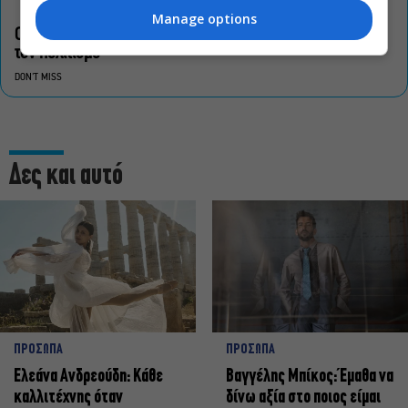
Manage options
Οι «Τρωάδες» στην Επίδαυρο αλλάζουν την αντίληψη για
τον πολιτισμό
DON'T MISS
Δες και αυτό
ΠΡΟΣΩΠΑ
ΠΡΟΣΩΠΑ
Ελεάνα Ανδρεούδη: Κάθε
Βαγγέλης Μπίκος: Έμαθα να
καλλιτέχνης όταν
δίνω αξία στο ποιος είμαι