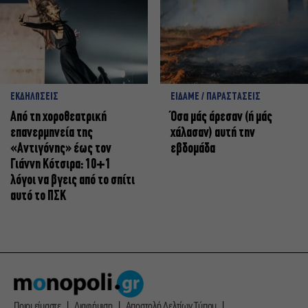
ΕΚΔΗΛΩΣΕΙΣ
ΕΙΔΑΜΕ / ΠΑΡΑΣΤΑΣΕΙΣ
Από τη χοροθεατρική
Όσα μάς άρεσαν (ή μάς
επανερμηνεία της
χάλασαν) αυτή την
«Αντιγόνης» έως τον
εβδομάδα
Γιάννη Κότσιρα: 10+1
λόγοι να βγεις από το σπίτι
αυτό το ΠΣΚ
Ποιοι είμαστε
Διαφήμιση
Αποστολή Δελτίων Τύπου