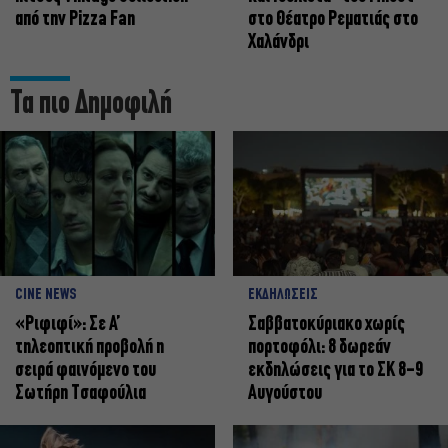
από την Pizza Fan
στο Θέατρο Ρεματιάς στο
Χαλάνδρι
Τα πιο Δημοφιλή
CINE NEWS
ΕΚΔΗΛΩΣΕΙΣ
«Ριφιφί»: Σε Α’
Σαββατοκύριακο χωρίς
τηλεοπτική προβολή η
πορτοφόλι: 8 δωρεάν
σειρά φαινόμενο του
εκδηλώσεις για το ΣΚ 8-9
Σωτήρη Τσαφούλια
Αυγούστου