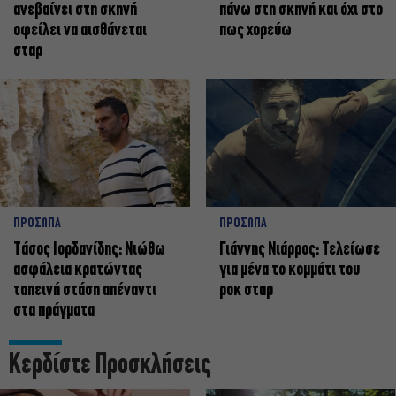
ανεβαίνει στη σκηνή
πάνω στη σκηνή και όχι στο
οφείλει να αισθάνεται
πως χορεύω
σταρ
ΠΡΟΣΩΠΑ
ΠΡΟΣΩΠΑ
Tάσος Ιορδανίδης: Νιώθω
Γιάννης Νιάρρος: Τελείωσε
ασφάλεια κρατώντας
για μένα το κομμάτι του
ταπεινή στάση απέναντι
ροκ σταρ
στα πράγματα
Κερδίστε Προσκλήσεις