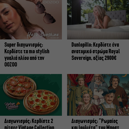
Super διαγωνισμός:
Dunlopillo: Κερδίστε ένα
Κερδίστε τα πιο stylish
ανατομικό στρώμα Royal
γυαλιά ηλίου από την
Sovereign, αξίας 2900€
OOZOO
Διαγωνισμός: Κερδίστε 2
Διαγωνισμός: “Ρωμαίος
πίτσες Vintage Collection
και Ιουλιέτα” του Μποστ