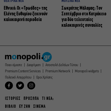
ΘΕΑΤΡΙΚΑ ΝΕΑ
ΜΟΥΣΙΚΑ ΝΕΑ
Εθνικό: Οι «Τρωάδες» της
Σωκράτης Μάλαμας: Τον
Ελένης Ευθυμίου ξεκινούν
Σεπτέμβριο στο Κατράκειο
καλοκαιρινή περιοδεία
για δύο τελευταίες
καλοκαιρινές συναυλίες
Ποιοι είμαστε
Διαφήμιση
Αποστολή Δελτίων Τύπου
Premium Content Services
Premium Network
Monopoli widgets
Πολιτική Απορρήτου
Οροι Χρήσης
ΙΣΤΟΡΙΕΣ
ΠΡΟΣΩΠΑ
ΤΙ ΝΕΑ;
ΒΙΒΛΙΟ
ΕΥ ΖΗΝ
ΣΙΝΕΜΑ