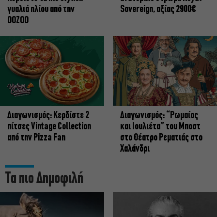
γυαλιά ηλίου από την
Sovereign, αξίας 2900€
OOZOO
Διαγωνισμός: Κερδίστε 2
Διαγωνισμός: “Ρωμαίος
πίτσες Vintage Collection
και Ιουλιέτα” του Μποστ
από την Pizza Fan
στο Θέατρο Ρεματιάς στο
Χαλάνδρι
Τα πιο Δημοφιλή