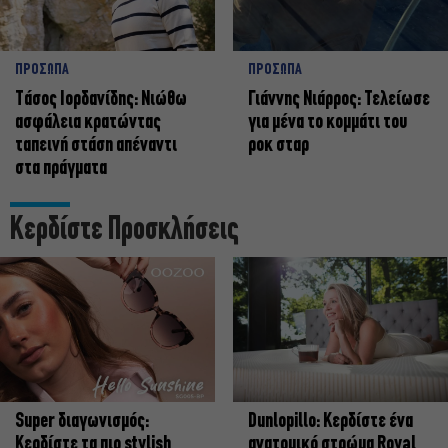
ΠΡΟΣΩΠΑ
ΠΡΟΣΩΠΑ
Tάσος Ιορδανίδης: Νιώθω
Γιάννης Νιάρρος: Τελείωσε
ασφάλεια κρατώντας
για μένα το κομμάτι του
ταπεινή στάση απέναντι
ροκ σταρ
στα πράγματα
Κερδίστε Προσκλήσεις
Super διαγωνισμός:
Dunlopillo: Κερδίστε ένα
Κερδίστε τα πιο stylish
ανατομικό στρώμα Royal