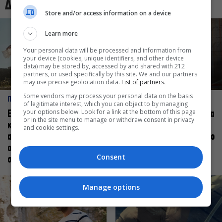
Δες και αυτό
Store and/or access information on a device
Learn more
Your personal data will be processed and information from
your device (cookies, unique identifiers, and other device
data) may be stored by, accessed by and shared with 212
partners, or used specifically by this site. We and our partners
may use precise geolocation data.
List of partners.
Some vendors may process your personal data on the basis
ΠΡΟΣΩΠΑ
ΠΡΟΣΩΠΑ
of legitimate interest, which you can object to by managing
your options below. Look for a link at the bottom of this page
Ελεάνα Ανδρεούδη: Κάθε
Βαγγέλης Μπίκος: Έμαθα να
or in the site menu to manage or withdraw consent in privacy
καλλιτέχνης όταν
δίνω αξία στο ποιος είμαι
and cookie settings.
ανεβαίνει στη σκηνή
πάνω στη σκηνή και όχι στο
οφείλει να αισθάνεται
πως χορεύω
Consent
σταρ
Manage options