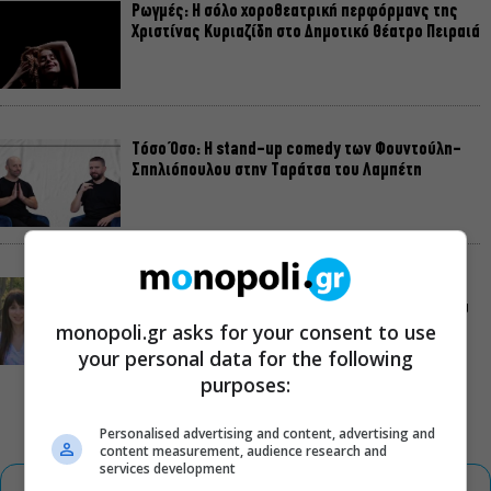
Ρωγμές: Η σόλο χοροθεατρική περφόρμανς της
Χριστίνας Κυριαζίδη στο Δημοτικό Θέατρο Πειραιά
Τόσο Όσο: Η stand-up comedy των Φουντούλη-
Σπηλιόπουλου στην Ταράτσα του Λαμπέτη
Μιρέλα Πάχου – Αδάμ Τσαρούχης: Τα αξέχαστα
ντουέτα του ελληνικού σινεμά στην Ταράτσα του
monopoli.gr asks for your consent to use
Λαμπέτη
your personal data for the following
purposes:
Personalised advertising and content, advertising and
content measurement, audience research and
services development