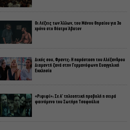
Οι Λέξεις των Άλλων, του Μάνου Θηραίου για 3ο
χρόνο στο Θέατρο Άβατον
Δικός σου, Φραντς: Η παράσταση του Αλέξανδρου
Διαμαντή ξανά στην Γερμανόφωνη Ευαγγελική
Εκκλησία
«Ριφιφί»: Σε Α’ τηλεοπτική προβολή η σειρά
φαινόμενο του Σωτήρη Τσαφούλια