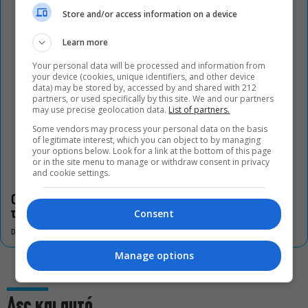
Store and/or access information on a device
Learn more
Your personal data will be processed and information from
your device (cookies, unique identifiers, and other device
data) may be stored by, accessed by and shared with 212
partners, or used specifically by this site. We and our partners
may use precise geolocation data.
List of partners.
Some vendors may process your personal data on the basis
of legitimate interest, which you can object to by managing
your options below. Look for a link at the bottom of this page
or in the site menu to manage or withdraw consent in privacy
and cookie settings.
Οι «Τρωάδες» στην Επίδαυρο αλλάζουν την αντίληψη για
Consent
τον πολιτισμό
DON'T MISS
Manage options
Δες και αυτό