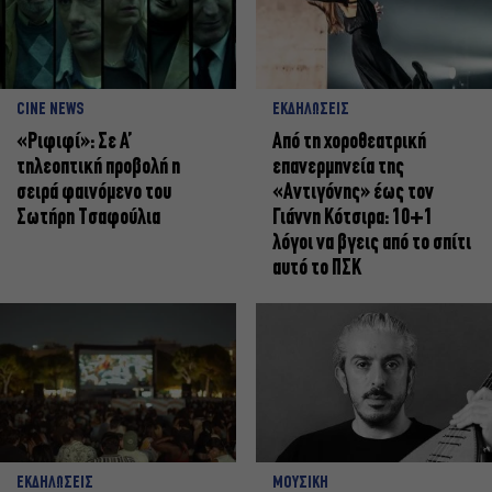
CINE NEWS
ΕΚΔΗΛΩΣΕΙΣ
«Ριφιφί»: Σε Α’
Από τη χοροθεατρική
τηλεοπτική προβολή η
επανερμηνεία της
σειρά φαινόμενο του
«Αντιγόνης» έως τον
Σωτήρη Τσαφούλια
Γιάννη Κότσιρα: 10+1
λόγοι να βγεις από το σπίτι
αυτό το ΠΣΚ
ΕΚΔΗΛΩΣΕΙΣ
ΜΟΥΣΙΚΗ