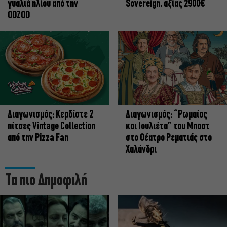
γυαλιά ηλίου από την
Sovereign, αξίας 2900€
OOZOO
Διαγωνισμός: Κερδίστε 2
Διαγωνισμός: “Ρωμαίος
πίτσες Vintage Collection
και Ιουλιέτα” του Μποστ
από την Pizza Fan
στο Θέατρο Ρεματιάς στο
Χαλάνδρι
Τα πιο Δημοφιλή