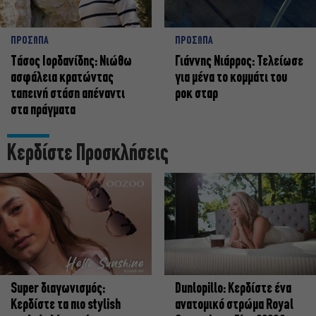
ΠΡΟΣΩΠΑ
ΠΡΟΣΩΠΑ
Tάσος Ιορδανίδης: Νιώθω
Γιάννης Νιάρρος: Τελείωσε
ασφάλεια κρατώντας
για μένα το κομμάτι του
ταπεινή στάση απέναντι
ροκ σταρ
στα πράγματα
Κερδίστε Προσκλήσεις
Super διαγωνισμός:
Dunlopillo: Κερδίστε ένα
Κερδίστε τα πιο stylish
ανατομικό στρώμα Royal