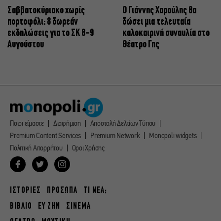
Σαββατοκύριακο χωρίς
Ο Γιάννης Χαρούλης θα
πορτοφόλι: 8 δωρεάν
δώσει μια τελευταία
εκδηλώσεις για το ΣΚ 8-9
καλοκαιρινή συναυλία στο
Αυγούστου
Θέατρο Γης
Ποιοι είμαστε
Διαφήμιση
Αποστολή Δελτίων Τύπου
Premium Content Services
Premium Network
Monopoli widgets
Πολιτική Απορρήτου
Οροι Χρήσης
ΙΣΤΟΡΙΕΣ
ΠΡΟΣΩΠΑ
ΤΙ ΝΕΑ;
ΒΙΒΛΙΟ
ΕΥ ΖΗΝ
ΣΙΝΕΜΑ