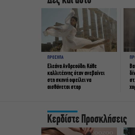
Δες και αυτό
ΠΡΟΣΩΠΑ
ΠΡ
Ελεάνα Ανδρεούδη: Κάθε
Βα
καλλιτέχνης όταν ανεβαίνει
δί
στη σκηνή οφείλει να
στ
αισθάνεται σταρ
χο
Κερδίστε Προσκλήσεις