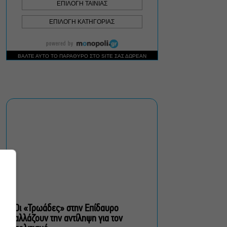
Σεπτέμβριο
Τουλάχιστον 1.500 έλεγχοι
σε 300 παραλίες –
Πρόστιμα έως 73.000€ για
αυθαίρετες καταλήψεις
Μια μικρή παρηγοριά:
Πέντε διηγήματα του
Ρέυμοντ Κάρβερ γίνονται
παράσταση στο studio
Μαυρομιχάλη
Ραντεβού στα Σινεμά #6:
Κάρμεν, εκεί όπου η
γειτονιά δίνει σινεφίλ
ραντεβού
Οι «Τρωάδες» στην Επίδαυρο
αλλάζουν την αντίληψη για τον