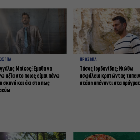
ΟΣΩΠΑ
ΠΡΟΣΩΠΑ
γγέλης Μπίκος: Έμαθα να
Tάσος Ιορδανίδης: Νιώθω
νω αξία στο ποιος είμαι πάνω
ασφάλεια κρατώντας ταπει
η σκηνή και όχι στο πως
στάση απέναντι στα πράγμα
ρεύω