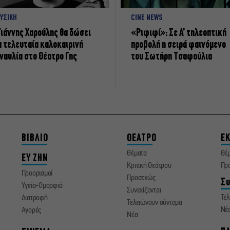
ΥΣΙΚΗ
CINE NEWS
Γιάννης Χαρούλης θα δώσει
«Ριφιφί»: Σε Α’ τηλεοπτική
α τελευταία καλοκαιρινή
προβολή η σειρά φαινόμενο
ναυλία στο Θέατρο Γης
του Σωτήρη Τσαφούλια
ΒΙΒΛΙΟ
ΘΕΑΤΡΟ
ΕΚ
Θέματα
Θέ
ΕΥ ΖΗΝ
Κριτική Θεάτρου
Πρ
Προορισμοί
Προσεχώς
Συ
Υγεία-Ομορφιά
Συνεχίζονται
Τελ
Διατροφή
Τελειώνουν σύντομα
Νέ
Αγορές
Νέα