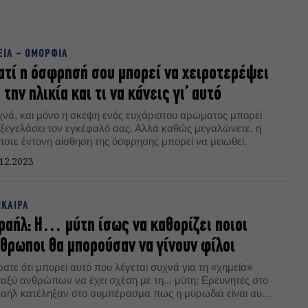
ΕΙΑ - ΟΜΟΡΦΙΑ
ατί η όσφρησή σου μπορεί να χειροτερέψει
 την ηλικία και τι να κάνεις γι’ αυτό
χνά, και μόνο η σκέψη ενός ευχάριστου αρώματος μπορεί
 ξεγελάσει τον εγκέφαλό σας. Αλλά καθώς μεγαλώνετε, η
ποτε έντονη αίσθηση της όσφρησης μπορεί να μειωθεί.
12.2023
ΙΚΑΙΡΑ
ραήλ: Η… μύτη ίσως να καθορίζει ποιοι
θρωποι θα μπορούσαν να γίνουν φίλοι
ατε ότι μπορεί αυτό που λέγεται συχνά για τη «χημεία»
ταξύ ανθρώπων να έχει σχέση με τη... μύτη; Ερευνητές στο
ραήλ κατέληξαν στο συμπέρασμα πως η μυρωδιά είναι αυτοί
υ μπορεί να φέρει κοντά δυο άτομα.