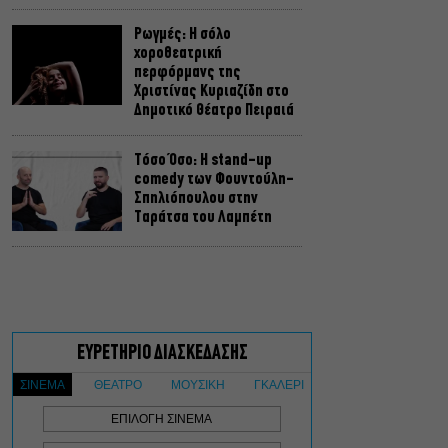
Ρωγμές: Η σόλο
χοροθεατρική
περφόρμανς της
Χριστίνας Κυριαζίδη στο
Δημοτικό Θέατρο Πειραιά
Τόσο Όσο: Η stand-up
comedy των Φουντούλη-
Σπηλιόπουλου στην
Ταράτσα του Λαμπέτη
Μιρέλα Πάχου – Αδάμ
Τσαρούχης: Τα αξέχαστα
ντουέτα του ελληνικού
σινεμά στην Ταράτσα του
Λαμπέτη
Μουσική Τεχνόπολη 2026:
Η συναυλιακή σεζόν
κορυφώνεται τον