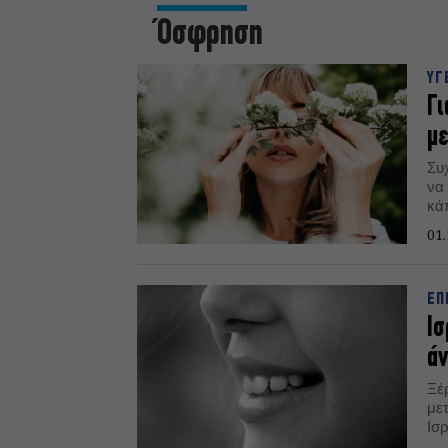
Όσφρηση
ΥΓ
Γι
με
Συ
να
κά
01.
ΕΠ
Ισ
άν
Ξέρ
με
Ισ
πο