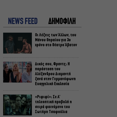
NEWS FEED
ΔΗΜΟΦΙΛΗ
Οι Λέξεις των Άλλων, του
Μάνου Θηραίου για 3ο
χρόνο στο Θέατρο Άβατον
Δικός σου, Φραντς: Η
παράσταση του
Αλέξανδρου Διαμαντή
ξανά στην Γερμανόφωνη
Ευαγγελική Εκκλησία
«Ριφιφί»: Σε Α’
τηλεοπτική προβολή η
σειρά φαινόμενο του
Σωτήρη Τσαφούλια