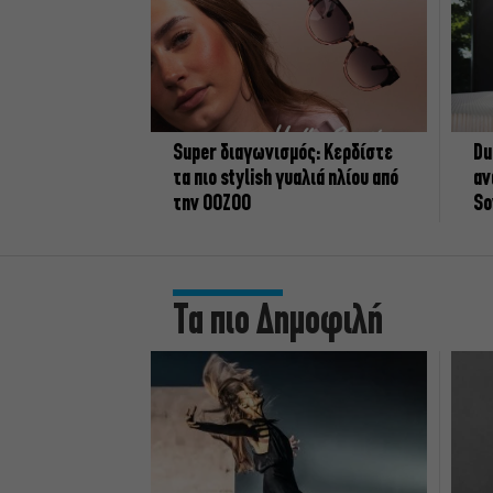
Super διαγωνισμός: Κερδίστε
Du
τα πιο stylish γυαλιά ηλίου από
αν
την OOZOO
So
Τα πιο Δημοφιλή