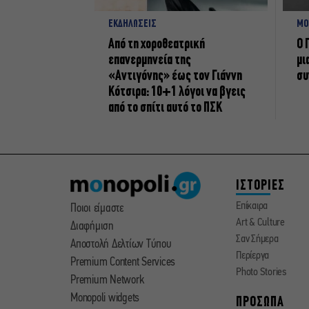
ΕΚΔΗΛΩΣΕΙΣ
ΜΟ
Από τη χοροθεατρική
Ο 
επανερμηνεία της
μι
«Αντιγόνης» έως τον Γιάννη
συ
Κότσιρα: 10+1 λόγοι να βγεις
από το σπίτι αυτό το ΠΣΚ
ΙΣΤΟΡΙΕΣ
Επίκαιρα
Ποιοι είμαστε
Art & Culture
Διαφήμιση
Σαν Σήμερα
Αποστολή Δελτίων Τύπου
Περίεργα
Premium Content Services
Photo Stories
Premium Network
Monopoli widgets
ΠΡΟΣΩΠΑ