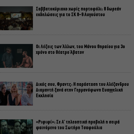
Σαββατοκύριακο χωρίς πορτοφόλι: 8 δωρεάν
εκδηλώσεις για το ΣΚ 8-9 Αυγούστου
Οι Λέξεις των Άλλων, του Μάνου Θηραίου για 3ο
χρόνο στο Θέατρο Άβατον
Δικός σου, Φραντς: Η παράσταση του Αλέξανδρου
Διαμαντή ξανά στην Γερμανόφωνη Ευαγγελική
Εκκλησία
«Ριφιφί»: Σε Α’ τηλεοπτική προβολή η σειρά
φαινόμενο του Σωτήρη Τσαφούλια