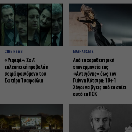
CINE NEWS
ΕΚΔΗΛΩΣΕΙΣ
«Ριφιφί»: Σε Α’
Από τη χοροθεατρική
τηλεοπτική προβολή η
επανερμηνεία της
σειρά φαινόμενο του
«Αντιγόνης» έως τον
Σωτήρη Τσαφούλια
Γιάννη Κότσιρα: 10+1
λόγοι να βγεις από το σπίτι
αυτό το ΠΣΚ