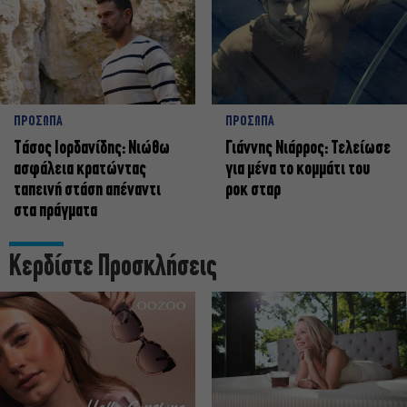
ΠΡΟΣΩΠΑ
ΠΡΟΣΩΠΑ
Tάσος Ιορδανίδης: Νιώθω
Γιάννης Νιάρρος: Τελείωσε
ασφάλεια κρατώντας
για μένα το κομμάτι του
ταπεινή στάση απέναντι
ροκ σταρ
στα πράγματα
Κερδίστε Προσκλήσεις