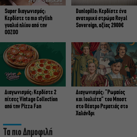
Super διαγωνισμός:
Dunlopillo: Κερδίστε ένα
Κερδίστε τα πιο stylish
ανατομικό στρώμα Royal
γυαλιά ηλίου από την
Sovereign, αξίας 2900€
OOZOO
Διαγωνισμός: Κερδίστε 2
Διαγωνισμός: “Ρωμαίος
πίτσες Vintage Collection
και Ιουλιέτα” του Μποστ
από την Pizza Fan
στο Θέατρο Ρεματιάς στο
Χαλάνδρι
Τα πιο Δημοφιλή