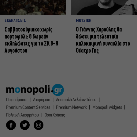
ΕΚΔΗΛΩΣΕΙΣ
ΜΟΥΣΙΚΗ
Σαββατοκύριακο χωρίς
Ο Γιάννης Χαρούλης θα
πορτοφόλι: 8 δωρεάν
δώσει μια τελευταία
εκδηλώσεις για το ΣΚ 8-9
καλοκαιρινή συναυλία στο
Αυγούστου
Θέατρο Γης
Ποιοι είμαστε
Διαφήμιση
Αποστολή Δελτίων Τύπου
Premium Content Services
Premium Network
Monopoli widgets
Πολιτική Απορρήτου
Οροι Χρήσης