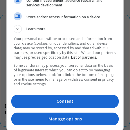
content measurement, audience research and
services development
Store and/or access information on a device
Learn more
Your personal data will be processed and information from
your device (cookies, unique identifiers, and other device
data) may be stored by, accessed by and shared with 212
partners, or used specifically by this site. We and our partners
may use precise geolocation data.
List of partners.
Some vendors may process your personal data on the basis
of legitimate interest, which you can object to by managing
your options below. Look for a link at the bottom of this page
or in the site menu to manage or withdraw consent in privacy
and cookie settings.
Consent
Οι «Τρωάδες» στην Επίδαυρο αλλάζουν την αντίληψη για
τον πολιτισμό
Manage options
DON'T MISS