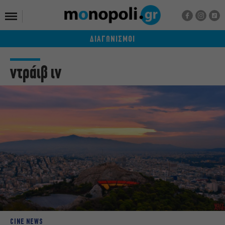
ΔΙΑΓΩΝΙΣΜΟΙ
ντράιβ ιν
CINE NEWS