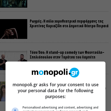
Ρωγμές: Η σόλο χοροθεατρική περφόρμανς της
Χριστίνας Κυριαζίδη στο Δημοτικό Θέατρο Πειραιά
Τόσο Όσο: Η stand-up comedy των Φουντούλη-
Σπηλιόπουλου στην Ταράτσα του Λαμπέτη
monopoli.gr asks for your consent to use
Μιρέλα Πάχου – Αδάμ Τσαρούχης: Τα αξέχαστα
ντουέτα του ελληνικού σινεμά στην Ταράτσα του
your personal data for the following
Λαμπέτη
purposes:
Personalised advertising and content, advertising and