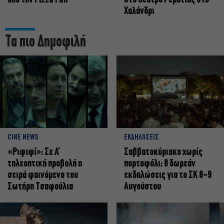
Χαλάνδρι
Τα πιο Δημοφιλή
CINE NEWS
ΕΚΔΗΛΩΣΕΙΣ
«Ριφιφί»: Σε Α’
Σαββατοκύριακο χωρίς
τηλεοπτική προβολή η
πορτοφόλι: 8 δωρεάν
σειρά φαινόμενο του
εκδηλώσεις για το ΣΚ 8-9
Σωτήρη Τσαφούλια
Αυγούστου