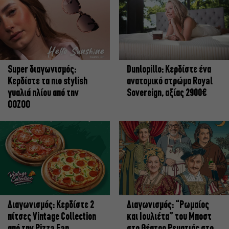
Super διαγωνισμός:
Dunlopillo: Κερδίστε ένα
Κερδίστε τα πιο stylish
ανατομικό στρώμα Royal
γυαλιά ηλίου από την
Sovereign, αξίας 2900€
OOZOO
Διαγωνισμός: Κερδίστε 2
Διαγωνισμός: “Ρωμαίος
πίτσες Vintage Collection
και Ιουλιέτα” του Μποστ
από την Pizza Fan
στο Θέατρο Ρεματιάς στο