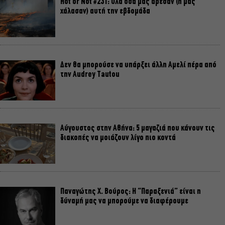
Hot or Not #231: Όλα όσα μάς άρεσαν (ή μάς
χάλασαν) αυτή την εβδομάδα
Δεν θα μπορούσε να υπάρξει άλλη Αμελί πέρα από
την Audrey Tautou
Αύγουστος στην Αθήνα: 5 μαγαζιά που κάνουν τις
διακοπές να μοιάζουν λίγο πιο κοντά
Παναγώτης Χ. Βούρος: Η “Παραξενιά” είναι η
δύναμή μας να μπορούμε να διαφέρουμε