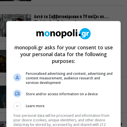
Αυτό το Σαββατοκύριακο η TV παίζει σε…
Christopher Nolan mode
monopoli.gr asks for your consent to use
Σαββατοκύριακο χωρίς πορτοφόλι: 8 δωρεάν
your personal data for the following
εκδηλώσεις για το ΣΚ 8-9 Αυγούστου
purposes:
Personalised advertising and content, advertising and
content measurement, audience research and
services development
Οι Λέξεις των Άλλων, του Μάνου Θηραίου για 3ο
χρόνο στο Θέατρο Άβατον
Store and/or access information on a device
Learn more
Your personal data will be processed and information from
your device (cookies, unique identifiers, and other device
Δικός σου, Φραντς: Η παράσταση του Αλέξανδρου
data) may be stored by, accessed by and shared with 212