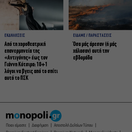
ΕΚΔΗΛΩΣΕΙΣ
ΕΙΔΑΜΕ / ΠΑΡΑΣΤΑΣΕΙΣ
Από τη χοροθεατρική
Όσα μάς άρεσαν (ή μάς
επανερμηνεία της
χάλασαν) αυτή την
«Αντιγόνης» έως τον
εβδομάδα
Γιάννη Κότσιρα: 10+1
λόγοι να βγεις από το σπίτι
αυτό το ΠΣΚ
Ποιοι είμαστε
Διαφήμιση
Αποστολή Δελτίων Τύπου