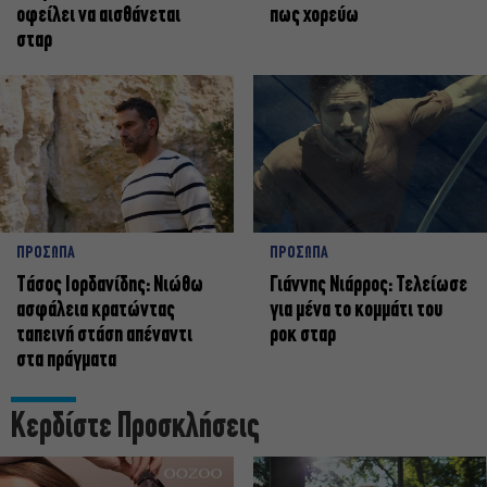
οφείλει να αισθάνεται
πως χορεύω
σταρ
ΠΡΟΣΩΠΑ
ΠΡΟΣΩΠΑ
Tάσος Ιορδανίδης: Νιώθω
Γιάννης Νιάρρος: Τελείωσε
ασφάλεια κρατώντας
για μένα το κομμάτι του
ταπεινή στάση απέναντι
ροκ σταρ
στα πράγματα
Κερδίστε Προσκλήσεις