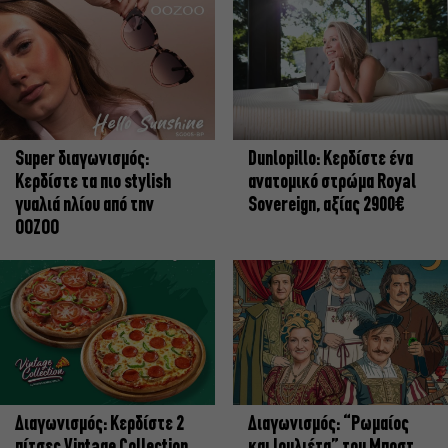
Super διαγωνισμός:
Dunlopillo: Κερδίστε ένα
Κερδίστε τα πιο stylish
ανατομικό στρώμα Royal
γυαλιά ηλίου από την
Sovereign, αξίας 2900€
OOZOO
Διαγωνισμός: Κερδίστε 2
Διαγωνισμός: “Ρωμαίος
πίτσες Vintage Collection
και Ιουλιέτα” του Μποστ