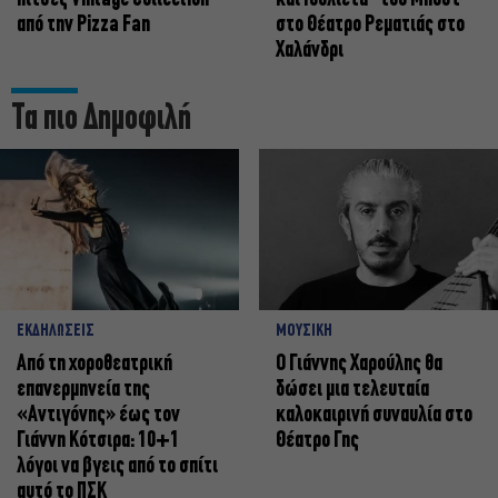
από την Pizza Fan
στο Θέατρο Ρεματιάς στο
Χαλάνδρι
Τα πιο Δημοφιλή
ΕΚΔΗΛΩΣΕΙΣ
ΜΟΥΣΙΚΗ
Από τη χοροθεατρική
Ο Γιάννης Χαρούλης θα
επανερμηνεία της
δώσει μια τελευταία
«Αντιγόνης» έως τον
καλοκαιρινή συναυλία στο
Γιάννη Κότσιρα: 10+1
Θέατρο Γης
λόγοι να βγεις από το σπίτι
αυτό το ΠΣΚ