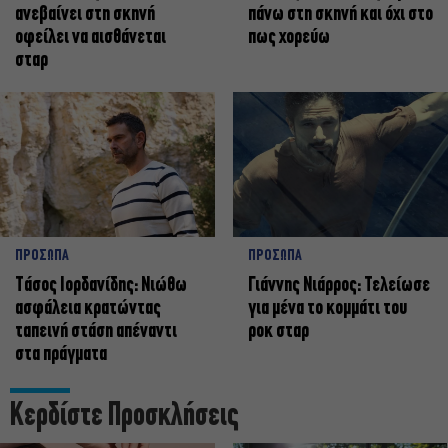
ανεβαίνει στη σκηνή
πάνω στη σκηνή και όχι στο
οφείλει να αισθάνεται
πως χορεύω
σταρ
ΠΡΟΣΩΠΑ
ΠΡΟΣΩΠΑ
Tάσος Ιορδανίδης: Νιώθω
Γιάννης Νιάρρος: Τελείωσε
ασφάλεια κρατώντας
για μένα το κομμάτι του
ταπεινή στάση απέναντι
ροκ σταρ
στα πράγματα
Κερδίστε Προσκλήσεις