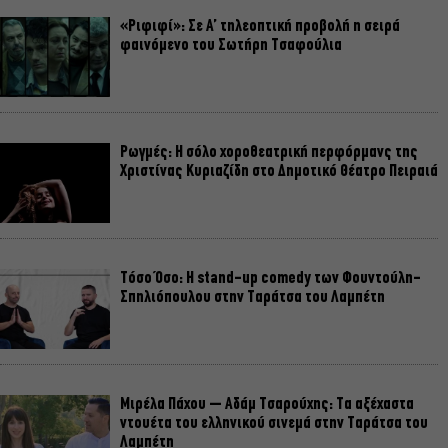
«Ριφιφί»: Σε Α’ τηλεοπτική προβολή η σειρά
φαινόμενο του Σωτήρη Τσαφούλια
Ρωγμές: Η σόλο χοροθεατρική περφόρμανς της
Χριστίνας Κυριαζίδη στο Δημοτικό Θέατρο Πειραιά
Τόσο Όσο: Η stand-up comedy των Φουντούλη-
Σπηλιόπουλου στην Ταράτσα του Λαμπέτη
Μιρέλα Πάχου – Αδάμ Τσαρούχης: Τα αξέχαστα
ντουέτα του ελληνικού σινεμά στην Ταράτσα του
Λαμπέτη