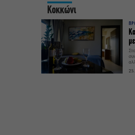
Κοκκώνι
ΠΡ
Ko
με
Στ
συ
αλ
μα
25.