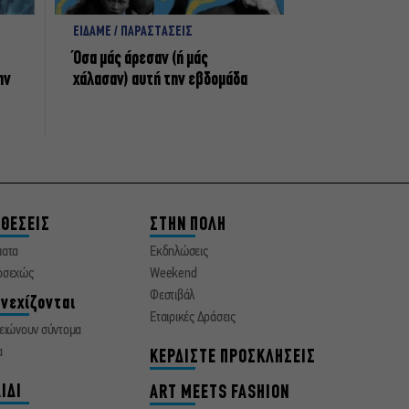
ΕΙΔΑΜΕ / ΠΑΡΑΣΤΑΣΕΙΣ
Όσα μάς άρεσαν (ή μάς
ην
χάλασαν) αυτή την εβδομάδα
ΘΕΣΕΙΣ
ΣΤΗΝ ΠΟΛΗ
ματα
Εκδηλώσεις
οσεχώς
Weekend
Φεστιβάλ
νεχίζονται
Εταιρικές Δράσεις
ειώνουν σύντομα
α
ΚΕΡΔΙΣΤΕ ΠΡΟΣΚΛΗΣΕΙΣ
ΙΔΙ
ART MEETS FASHION