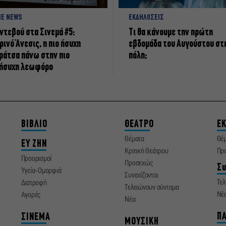
NE NEWS
ΕΚΔΗΛΩΣΕΙΣ
ντεβού στα Σινεμά #5:
Τι θα κάνουμε την πρώτη
ρινό Άνεσις, η πιο ήσυχη
εβδομάδα του Αυγούστου στ
ράτσα πάνω στην πιο
πόλη;
ήσυχη λεωφόρο
ΒΙΒΛΙΟ
ΘΕΑΤΡΟ
ΕΚ
Θέματα
Θέ
ΕΥ ΖΗΝ
Κριτική Θεάτρου
Πρ
Προορισμοί
Προσεχώς
Συ
Υγεία-Ομορφιά
Συνεχίζονται
Τελ
Διατροφή
Τελειώνουν σύντομα
Νέ
Αγορές
Νέα
ΠΑ
ΣΙΝΕΜΑ
ΜΟΥΣΙΚΗ