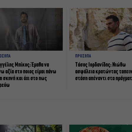
ΟΣΩΠΑ
ΠΡΟΣΩΠΑ
γγέλης Μπίκος: Έμαθα να
Tάσος Ιορδανίδης: Νιώθω
νω αξία στο ποιος είμαι πάνω
ασφάλεια κρατώντας ταπει
η σκηνή και όχι στο πως
στάση απέναντι στα πράγμα
ρεύω