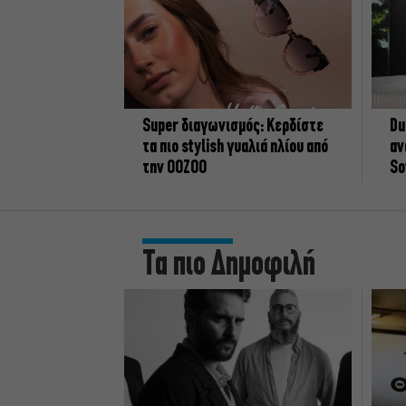
Super διαγωνισμός: Κερδίστε
Du
τα πιο stylish γυαλιά ηλίου από
αν
την OOZOO
So
Τα πιο Δημοφιλή