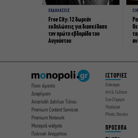
ΕΚΔΗΛΩΣΕΙΣ
CI
Free City: 12 δωρεάν
Ρα
εκδηλώσεις για διασκέδαση
Θε
την πρώτη εβδομάδα του
τα
Αυγούστου
αν
ΙΣΤΟΡΙΕΣ
Επίκαιρα
Ποιοι είμαστε
Art & Culture
Διαφήμιση
Σαν Σήμερα
Αποστολή Δελτίων Τύπου
Περίεργα
Premium Content Services
Photo Stories
Premium Network
Monopoli widgets
ΠΡΟΣΩΠΑ
Πολιτική Απορρήτου