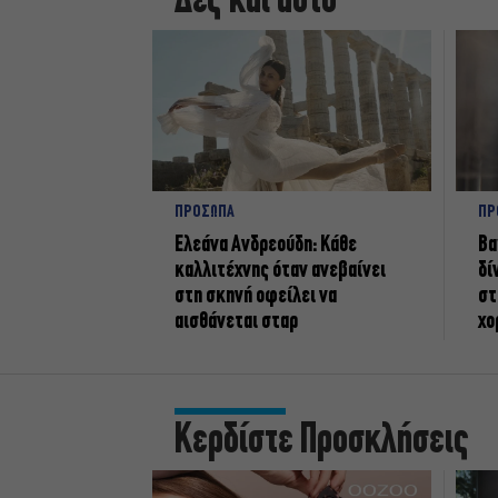
Δες και αυτό
ΠΡΟΣΩΠΑ
ΠΡ
Ελεάνα Ανδρεούδη: Κάθε
Βα
καλλιτέχνης όταν ανεβαίνει
δί
στη σκηνή οφείλει να
στ
αισθάνεται σταρ
χο
Κερδίστε Προσκλήσεις