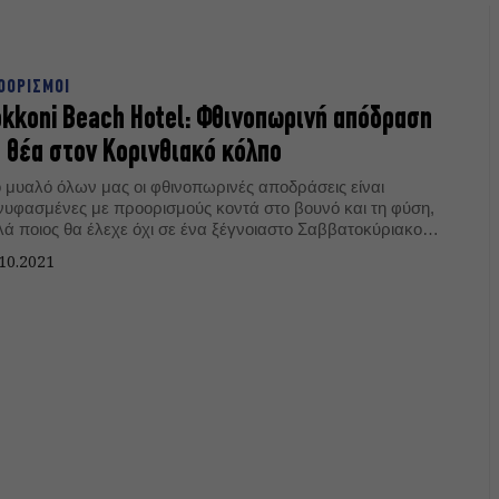
ΟΟΡΙΣΜΟΙ
kkoni Beach Hotel: Φθινοπωρινή απόδραση
 θέα στον Κορινθιακό κόλπο
ο μυαλό όλων μας οι φθινοπωρινές αποδράσεις είναι
νυφασμένες με προορισμούς κοντά στο βουνό και τη φύση,
λά ποιος θα έλεχε όχι σε ένα ξέγνοιαστο Σαββατοκύριακο
κριά από την πόλη και δίπλα στη θάλασσα;
10.2021