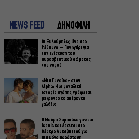
NEWS FEED
ΔΗΜΟΦΙΛΗ
Οι Ξυλούρηδες live στο
Ρέθυμνο – Πανηγύρι για
την ενίσχυση του
πυροσβεστικού σώματος
του νομού
«Μια Γυναίκα» στον
Alpha: Μια μοναδική
ιστορία αγάπης γράφεται
με φόντο το απέραντο
γαλάζιο
Η Μαύρη Σαμπούκα γίνεται
iconic και έρχεται στο
Θέατρο Λυκαβηττού για
μια μόνο παράσταση