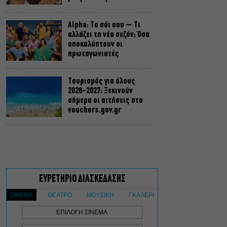
Alpha: Το σόι σου – Τι
αλλάζει τη νέα σεζόν; Όσα
αποκαλύπτουν οι
πρωταγωνιστές
Τουρισμός για όλους
2026-2027: Ξεκινούν
σήμερα οι αιτήσεις στο
vouchers.gov.gr
Η μεγάλη φωτιά από τον
Κιθαιρώνα έως το Πόρτο
Γερμενό, σ’ ένα
συγκλονιστικό timelapse
Ο Γιάννης Χαρούλης θα
δώσει μια τελευταία
καλοκαιρινή συναυλία στο
Θέατρο Γης