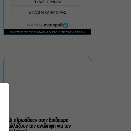
πολίτες β’ κατηγορίας,
του Brian Friel για β’
σεζόν στο Θέατρο Τζένη
Καρέζη
Στο «κόκκινο» ο κίνδυνος
πυρκαγιάς σήμερα σε
Αττική, Στερεά Ελλάδα και
Βόρειο Αιγαίο
Έλενα Χούντα: Μουσικό
Φεστιβάλ Αίγινας, ένας
πολιτιστικός θεσμός με
διάρκεια
Οι «Τρωάδες» στην Επίδαυρο
αλλάζουν την αντίληψη για τον