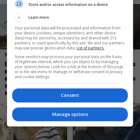
Store and/or access information on a device
Learn more
Your personal data will be processed and information from
your device (cookies, unique identifiers, and other device
data) may be stored by, accessed by and shared with 212
partners, or used specifically by this site. We and our partners
may use precise geolocation data.
List of partners.
ΠΡΟΣΩΠΑ
ΠΡΟΣΩΠΑ
Some vendors may process your personal data on the basis
of legitimate interest, which you can object to by managing
Ελεάνα Ανδρεούδη: Κάθε
Βαγγέλης Μπίκος: Έμαθα να
your options below. Look for a link at the bottom of this page
καλλιτέχνης όταν
δίνω αξία στο ποιος είμαι
or in the site menu to manage or withdraw consent in privacy
and cookie settings.
ανεβαίνει στη σκηνή
πάνω στη σκηνή και όχι στο
οφείλει να αισθάνεται
πως χορεύω
σταρ
Consent
Manage options