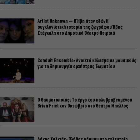
Artist Unknown – Η Ήβη ήταν εδώ: Η
συγκλονιστική ιστορία της ζωγράφου Ήβης
Στάγκαλη στο Δημοτικό Θέατρο Πειραιά
Conduit Ensemble: Ανοιχτό κάλεσμα σε μουσικούς
για τη δημιουργία ορχήστρας δωματίου
Ο Θαυματοποιός: Το έργο του πολυβραβευμένου
Brian Friel τον Οκτώβριο στο Θέατρο Μπέλλος
Λάκης Χαλκιάς: Πλήθος κόσμου στο τελευταίο