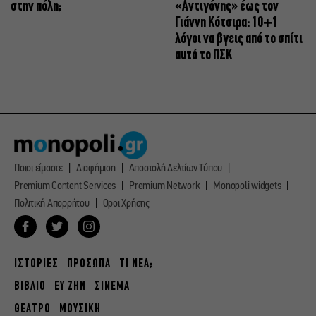
στην πόλη;
«Αντιγόνης» έως τον
Γιάννη Κότσιρα: 10+1
λόγοι να βγεις από το σπίτι
αυτό το ΠΣΚ
Ποιοι είμαστε
Διαφήμιση
Αποστολή Δελτίων Τύπου
Premium Content Services
Premium Network
Monopoli widgets
Πολιτική Απορρήτου
Οροι Χρήσης
ΙΣΤΟΡΙΕΣ
ΠΡΟΣΩΠΑ
ΤΙ ΝΕΑ;
ΒΙΒΛΙΟ
ΕΥ ΖΗΝ
ΣΙΝΕΜΑ
ΘΕΑΤΡΟ
ΜΟΥΣΙΚΗ