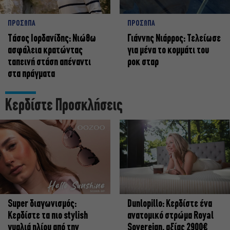
ΠΡΟΣΩΠΑ
ΠΡΟΣΩΠΑ
Tάσος Ιορδανίδης: Νιώθω
Γιάννης Νιάρρος: Τελείωσε
ασφάλεια κρατώντας
για μένα το κομμάτι του
ταπεινή στάση απέναντι
ροκ σταρ
στα πράγματα
Κερδίστε Προσκλήσεις
Super διαγωνισμός:
Dunlopillo: Κερδίστε ένα
Κερδίστε τα πιο stylish
ανατομικό στρώμα Royal
γυαλιά ηλίου από την
Sovereign, αξίας 2900€