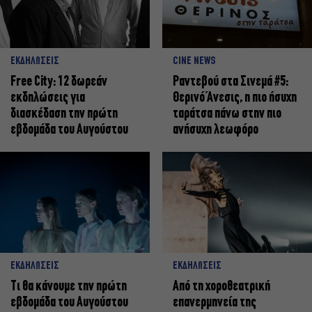
ΕΚΔΗΛΩΣΕΙΣ
CINE NEWS
Free City: 12 δωρεάν
Ραντεβού στα Σινεμά #5:
εκδηλώσεις για
Θερινό Άνεσις, η πιο ήσυχη
διασκέδαση την πρώτη
ταράτσα πάνω στην πιο
εβδομάδα του Αυγούστου
ανήσυχη λεωφόρο
ΕΚΔΗΛΩΣΕΙΣ
ΕΚΔΗΛΩΣΕΙΣ
Τι θα κάνουμε την πρώτη
Από τη χοροθεατρική
εβδομάδα του Αυγούστου
επανερμηνεία της