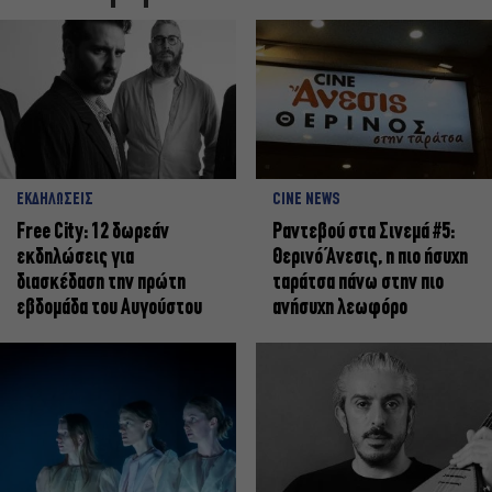
ΕΚΔΗΛΩΣΕΙΣ
CINE NEWS
Free City: 12 δωρεάν
Ραντεβού στα Σινεμά #5:
εκδηλώσεις για
Θερινό Άνεσις, η πιο ήσυχη
διασκέδαση την πρώτη
ταράτσα πάνω στην πιο
εβδομάδα του Αυγούστου
ανήσυχη λεωφόρο