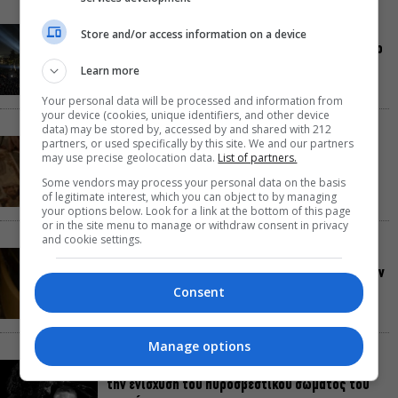
Συναυλίες, αρχαίο δράμα, κορυφαίες
Store and/or access information on a device
παραστάσεις με θέα την Αθήνα: Όσα θα δούμε στο
Θέατρο Λυκαβηττού μέχρι τον Οκτώβριο
Learn more
Your personal data will be processed and information from
your device (cookies, unique identifiers, and other device
data) may be stored by, accessed by and shared with 212
partners, or used specifically by this site. We and our partners
Πρεμιέρες: Γαλλική απόβαση στις ελληνικές
may use precise geolocation data.
List of partners.
αίθουσες
Some vendors may process your personal data on the basis
of legitimate interest, which you can object to by managing
your options below. Look for a link at the bottom of this page
or in the site menu to manage or withdraw consent in privacy
and cookie settings.
Σταματία Δημητρακοπούλου: Μέσα από την
Μπιενάλε Κεραμικής ανακάλυψα μια Ρόδο που δεν
γνώριζα
Consent
Manage options
Οι Ξυλούρηδες live στο Ρέθυμνο – Πανηγύρι για
την ενίσχυση του πυροσβεστικού σώματος του