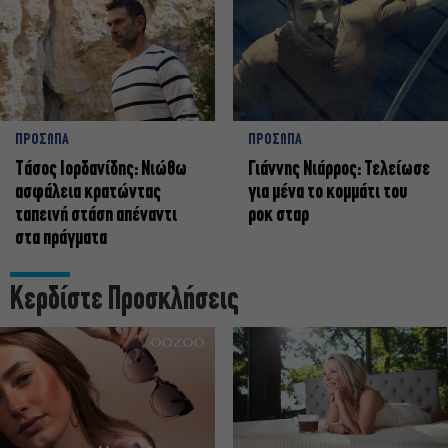
ΠΡΟΣΩΠΑ
ΠΡΟΣΩΠΑ
Tάσος Ιορδανίδης: Νιώθω
Γιάννης Νιάρρος: Τελείωσε
ασφάλεια κρατώντας
για μένα το κομμάτι του
ταπεινή στάση απέναντι
ροκ σταρ
στα πράγματα
Κερδίστε Προσκλήσεις