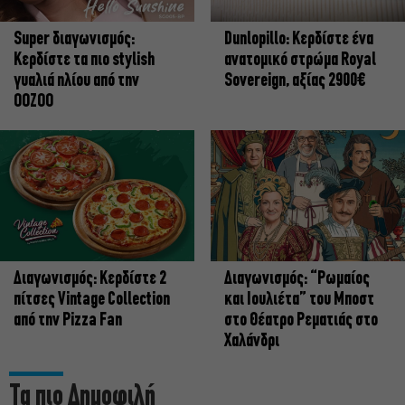
Super διαγωνισμός:
Dunlopillo: Κερδίστε ένα
Κερδίστε τα πιο stylish
ανατομικό στρώμα Royal
γυαλιά ηλίου από την
Sovereign, αξίας 2900€
OOZOO
Διαγωνισμός: Κερδίστε 2
Διαγωνισμός: “Ρωμαίος
πίτσες Vintage Collection
και Ιουλιέτα” του Μποστ
από την Pizza Fan
στο Θέατρο Ρεματιάς στο
Χαλάνδρι
Τα πιο Δημοφιλή