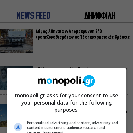
NEWS FEED
ΔΗΜΟΦΙΛΗ
Δήμος Αθηναίων: Απομάκρυνση 240
τραπεζοκαθισμάτων σε 13 επιχειρησιακές δράσεις
«Θάλασσα από γυαλί»: Παγκόσμια πρεμιέρα για τη
νέα ταινία του Αλέξη Αλεξίου
monopoli.gr asks for your consent to use
your personal data for the following
«Δυο μαύρα πουκάμισα»: Το πρώτο trailer της
purposes:
νέας, πολυαναμενόμενης δραματικής σειράς του
MEGA
Personalised advertising and content, advertising and
content measurement, audience research and
services development