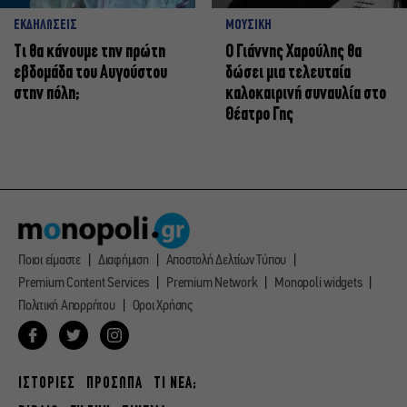
ΕΚΔΗΛΩΣΕΙΣ
ΜΟΥΣΙΚΗ
Τι θα κάνουμε την πρώτη
Ο Γιάννης Χαρούλης θα
εβδομάδα του Αυγούστου
δώσει μια τελευταία
στην πόλη;
καλοκαιρινή συναυλία στο
Θέατρο Γης
Ποιοι είμαστε
Διαφήμιση
Αποστολή Δελτίων Τύπου
Premium Content Services
Premium Network
Monopoli widgets
Πολιτική Απορρήτου
Οροι Χρήσης
ΙΣΤΟΡΙΕΣ
ΠΡΟΣΩΠΑ
ΤΙ ΝΕΑ;