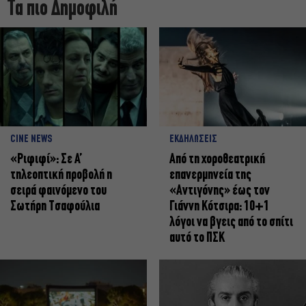
Τα πιο Δημοφιλή
CINE NEWS
ΕΚΔΗΛΩΣΕΙΣ
«Ριφιφί»: Σε Α’
Από τη χοροθεατρική
τηλεοπτική προβολή η
επανερμηνεία της
σειρά φαινόμενο του
«Αντιγόνης» έως τον
Σωτήρη Τσαφούλια
Γιάννη Κότσιρα: 10+1
λόγοι να βγεις από το σπίτι
αυτό το ΠΣΚ