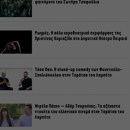
φαινόμενο του Σωτήρη Τσαφούλια
Ρωγμές: Η σόλο χοροθεατρική περφόρμανς της
Χριστίνας Κυριαζίδη στο Δημοτικό Θέατρο Πειραιά
Τόσο Όσο: Η stand-up comedy των Φουντούλη-
Σπηλιόπουλου στην Ταράτσα του Λαμπέτη
Μιρέλα Πάχου – Αδάμ Τσαρούχης: Τα αξέχαστα
ντουέτα του ελληνικού σινεμά στην Ταράτσα του
Λαμπέτη