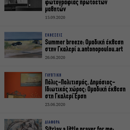
φωτογραφίας πρωτοετών
μαθητών
15.09.2020
ΕΚΘΕΣΕΙΣ
Summer breeze: Ομαδική έκθεση
στην Γκαλερί a.antonopoulou.art
26.06.2020
ΓΛΥΠΤΙΚΗ
Πόλις-Πολιτισμός, Δημόσιος-
Ιδιωτικός χώρος: Ομαδική έκθεση
στη Γκαλερί Έρση
23.06.2020
ΔΙΑΦΟΡΑ
S(tr)ay a little prayer for me: