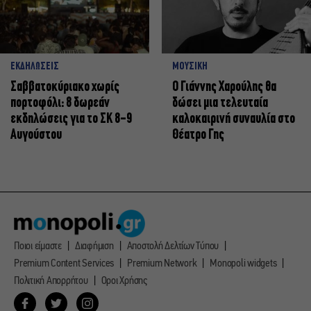
ΕΚΔΗΛΩΣΕΙΣ
ΜΟΥΣΙΚΗ
Σαββατοκύριακο χωρίς
Ο Γιάννης Χαρούλης θα
πορτοφόλι: 8 δωρεάν
δώσει μια τελευταία
εκδηλώσεις για το ΣΚ 8-9
καλοκαιρινή συναυλία στο
Αυγούστου
Θέατρο Γης
Ποιοι είμαστε
Διαφήμιση
Αποστολή Δελτίων Τύπου
Premium Content Services
Premium Network
Monopoli widgets
Πολιτική Απορρήτου
Οροι Χρήσης