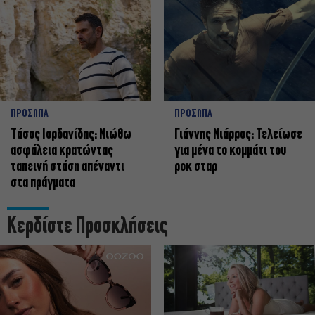
ΠΡΟΣΩΠΑ
ΠΡΟΣΩΠΑ
Tάσος Ιορδανίδης: Νιώθω
Γιάννης Νιάρρος: Τελείωσε
ασφάλεια κρατώντας
για μένα το κομμάτι του
ταπεινή στάση απέναντι
ροκ σταρ
στα πράγματα
Κερδίστε Προσκλήσεις