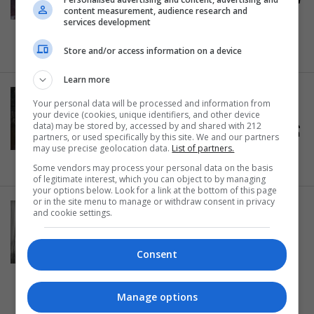
content measurement, audience research and
EyesCulture στο Κέντρο Τεχνών
services development
δήμου Αθηναίων
Store and/or access information on a device
08.11.2019
Learn more
ΖΩΓΡΑΦΙΚΗ
Your personal data will be processed and information from
Έκθεση ζωγραφικής του Στέλιου
your device (cookies, unique identifiers, and other device
data) may be stored by, accessed by and shared with 212
Πετρουλάκη στην Αίθουσα Τέχνης
partners, or used specifically by this site. We and our partners
Αθηνών
may use precise geolocation data.
List of partners.
06.11.2019
Some vendors may process your personal data on the basis
of legitimate interest, which you can object to by managing
your options below. Look for a link at the bottom of this page
or in the site menu to manage or withdraw consent in privacy
ΖΩΓΡΑΦΙΚΗ
and cookie settings.
Flat Drop Fall Flat: Έκθεση
ζωγραφικής του Απόστολου
Consent
Καρακατσάνη στη ΔΛ Gallery
08.10.2019
Manage options