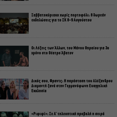
Σαββατοκύριακο χωρίς πορτοφόλι: 8 δωρεάν
εκδηλώσεις για το ΣΚ 8-9 Αυγούστου
Οι Λέξεις των Άλλων, του Μάνου Θηραίου για 3ο
χρόνο στο Θέατρο Άβατον
Δικός σου, Φραντς: Η παράσταση του Αλέξανδρου
Διαμαντή ξανά στην Γερμανόφωνη Ευαγγελική
Εκκλησία
«Ριφιφί»: Σε Α’ τηλεοπτική προβολή η σειρά