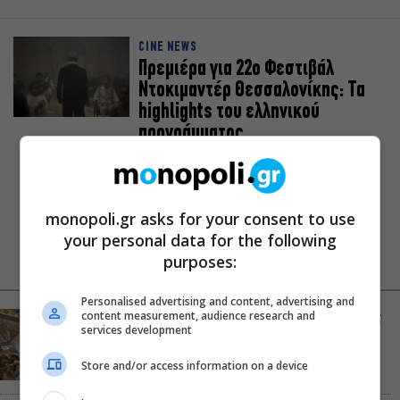
CINE NEWS
Πρεμιέρα για 22ο Φεστιβάλ
Ντοκιμαντέρ Θεσσαλονίκης: Τα
highlights του ελληνικού
προγράμματος
19.05.2020
monopoli.gr asks for your consent to use
your personal data for the following
purposes:
NEWS FEED
ΔΗΜΟΦΙΛΗ
Personalised advertising and content, advertising and
content measurement, audience research and
Αύγουστος στην Αθήνα: 5 μαγαζιά που κάνουν τις
services development
διακοπές να μοιάζουν λίγο πιο κοντά
Store and/or access information on a device