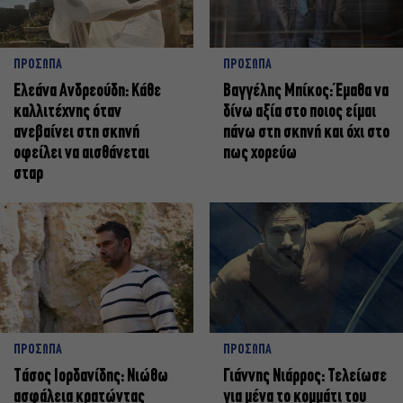
ΠΡΟΣΩΠΑ
ΠΡΟΣΩΠΑ
Ελεάνα Ανδρεούδη: Κάθε
Βαγγέλης Μπίκος: Έμαθα να
καλλιτέχνης όταν
δίνω αξία στο ποιος είμαι
ανεβαίνει στη σκηνή
πάνω στη σκηνή και όχι στο
οφείλει να αισθάνεται
πως χορεύω
σταρ
ΠΡΟΣΩΠΑ
ΠΡΟΣΩΠΑ
Tάσος Ιορδανίδης: Νιώθω
Γιάννης Νιάρρος: Τελείωσε
ασφάλεια κρατώντας
για μένα το κομμάτι του