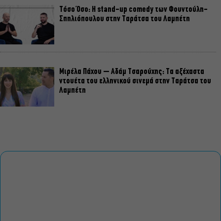
Τόσο Όσο: Η stand-up comedy των Φουντούλη-
Σπηλιόπουλου στην Ταράτσα του Λαμπέτη
Μιρέλα Πάχου – Αδάμ Τσαρούχης: Τα αξέχαστα
ντουέτα του ελληνικού σινεμά στην Ταράτσα του
Λαμπέτη