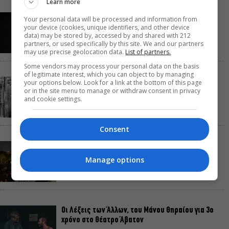
Learn more
Παναγώτης Χ. Βούρος: Η “Παραξενιά” είναι η
Your personal data will be processed and information from
δύναμή μας να μπορούμε να διαφέρουμε
your device (cookies, unique identifiers, and other device
data) may be stored by, accessed by and shared with 212
partners, or used specifically by this site. We and our partners
may use precise geolocation data.
List of partners.
Some vendors may process your personal data on the basis
of legitimate interest, which you can object to by managing
Αυτό το Σαββατοκύριακο η TV παίζει σε…
your options below. Look for a link at the bottom of this page
or in the site menu to manage or withdraw consent in privacy
Christopher Nolan mode
and cookie settings.
Consent
Σαββατοκύριακο χωρίς πορτοφόλι: 8 δωρεάν
εκδηλώσεις για το ΣΚ 8-9 Αυγούστου
Manage options
Οι Λέξεις των Άλλων, του Μάνου Θηραίου για 3ο
χρόνο στο Θέατρο Άβατον