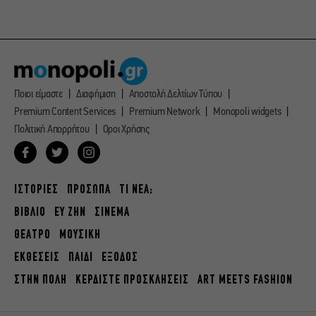
Ποιοι είμαστε
Διαφήμιση
Αποστολή Δελτίων Τύπου
Premium Content Services
Premium Network
Monopoli widgets
Πολιτική Απορρήτου
Οροι Χρήσης
ΙΣΤΟΡΙΕΣ
ΠΡΟΣΩΠΑ
ΤΙ ΝΕΑ;
ΒΙΒΛΙΟ
ΕΥ ΖΗΝ
ΣΙΝΕΜΑ
ΘΕΑΤΡΟ
ΜΟΥΣΙΚΗ
ΕΚΘΕΣΕΙΣ
ΠΑΙΔΙ
ΕΞΟΔΟΣ
ΣΤΗΝ ΠΟΛΗ
ΚΕΡΔΙΣΤΕ ΠΡΟΣΚΛΗΣΕΙΣ
ART MEETS FASHION