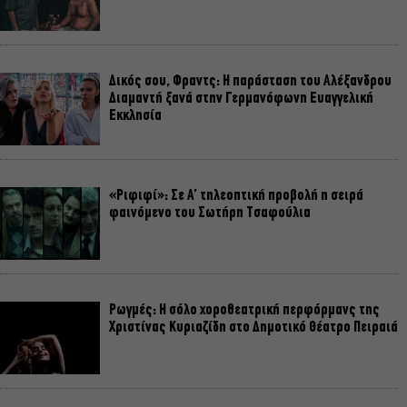
Δικός σου, Φραντς: Η παράσταση του Αλέξανδρου
Διαμαντή ξανά στην Γερμανόφωνη Ευαγγελική
Εκκλησία
«Ριφιφί»: Σε Α’ τηλεοπτική προβολή η σειρά
φαινόμενο του Σωτήρη Τσαφούλια
Ρωγμές: Η σόλο χοροθεατρική περφόρμανς της
Χριστίνας Κυριαζίδη στο Δημοτικό Θέατρο Πειραιά