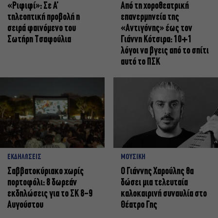
«Ριφιφί»: Σε Α’
Από τη χοροθεατρική
τηλεοπτική προβολή η
επανερμηνεία της
σειρά φαινόμενο του
«Αντιγόνης» έως τον
Σωτήρη Τσαφούλια
Γιάννη Κότσιρα: 10+1
λόγοι να βγεις από το σπίτι
αυτό το ΠΣΚ
ΕΚΔΗΛΩΣΕΙΣ
ΜΟΥΣΙΚΗ
Σαββατοκύριακο χωρίς
Ο Γιάννης Χαρούλης θα
πορτοφόλι: 8 δωρεάν
δώσει μια τελευταία
εκδηλώσεις για το ΣΚ 8-9
καλοκαιρινή συναυλία στο
Αυγούστου
Θέατρο Γης