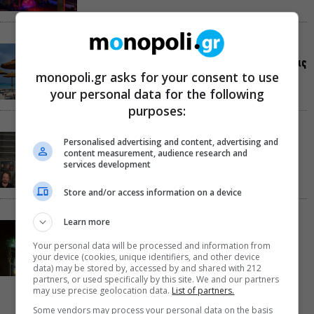
Τουλάχιστον 1.500 έλεγχοι σε 300 παραλίες –
Πρόστιμα έως 73.000€ για αυθαίρετες καταλήψεις
monopoli.gr asks for your consent to use
your personal data for the following
purposes:
Μια μικρή παρηγοριά: Πέντε διηγήματα του
Personalised advertising and content, advertising and
Ρέυμοντ Κάρβερ γίνονται παράσταση στο studio
content measurement, audience research and
services development
Μαυρομιχάλη
Store and/or access information on a device
Learn more
Ραντεβού στα Σινεμά #6: Κάρμεν, εκεί όπου η
γειτονιά δίνει σινεφίλ ραντεβού
Your personal data will be processed and information from
your device (cookies, unique identifiers, and other device
data) may be stored by, accessed by and shared with 212
partners, or used specifically by this site. We and our partners
may use precise geolocation data.
List of partners.
Some vendors may process your personal data on the basis