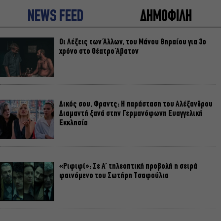
NEWS FEED
ΔΗΜΟΦΙΛΗ
Οι Λέξεις των Άλλων, του Μάνου Θηραίου για 3ο
χρόνο στο Θέατρο Άβατον
Δικός σου, Φραντς: Η παράσταση του Αλέξανδρου
Διαμαντή ξανά στην Γερμανόφωνη Ευαγγελική
Εκκλησία
«Ριφιφί»: Σε Α’ τηλεοπτική προβολή η σειρά
φαινόμενο του Σωτήρη Τσαφούλια