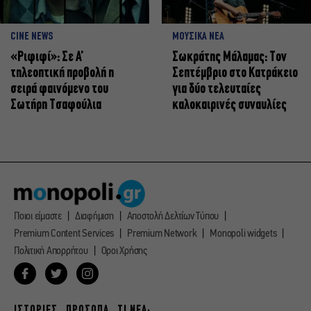
CINE NEWS
ΜΟΥΣΙΚΑ ΝΕΑ
«Ριφιφί»: Σε Α’
Σωκράτης Μάλαμας: Τον
τηλεοπτική προβολή η
Σεπτέμβριο στο Κατράκειο
σειρά φαινόμενο του
για δύο τελευταίες
Σωτήρη Τσαφούλια
καλοκαιρινές συναυλίες
Ποιοι είμαστε
Διαφήμιση
Αποστολή Δελτίων Τύπου
Premium Content Services
Premium Network
Monopoli widgets
Πολιτική Απορρήτου
Οροι Χρήσης
ΙΣΤΟΡΙΕΣ
ΠΡΟΣΩΠΑ
ΤΙ ΝΕΑ;