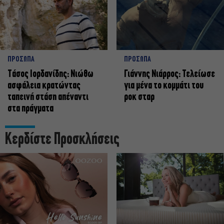
ΠΡΟΣΩΠΑ
ΠΡΟΣΩΠΑ
Tάσος Ιορδανίδης: Νιώθω
Γιάννης Νιάρρος: Τελείωσε
ασφάλεια κρατώντας
για μένα το κομμάτι του
ταπεινή στάση απέναντι
ροκ σταρ
στα πράγματα
Κερδίστε Προσκλήσεις