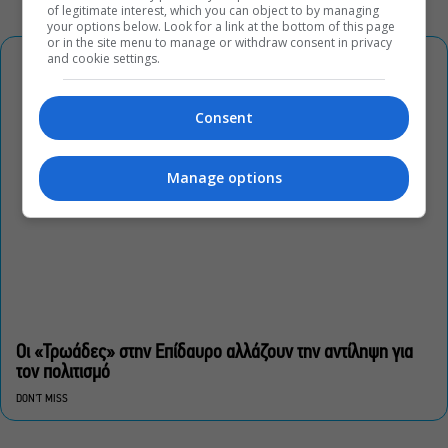
of legitimate interest, which you can object to by managing
your options below. Look for a link at the bottom of this page
or in the site menu to manage or withdraw consent in privacy
and cookie settings.
Consent
Manage options
Οι «Τρωάδες» στην Επίδαυρο αλλάζουν την αντίληψη για
τον πολιτισμό
DON'T MISS