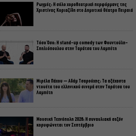
Ρωγμές: Η σόλο χοροθεατρική περφόρμανς της
Χριστίνας Κυριαζίδη στο Δημοτικό Θέατρο Πειραιά
Τόσο Όσο: Η stand-up comedy των Φουντούλη-
Σπηλιόπουλου στην Ταράτσα του Λαμπέτη
Μιρέλα Πάχου – Αδάμ Τσαρούχης: Τα αξέχαστα
ντουέτα του ελληνικού σινεμά στην Ταράτσα του
Λαμπέτη
Μουσική Τεχνόπολη 2026: Η συναυλιακή σεζόν
κορυφώνεται τον Σεπτέμβριο